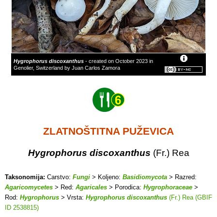
Hygrophorus discoxanthus
- created on October 2023 in
Genolier, Switzerland by Juan Carlos Zamora
ZLATNOŠTITNA PUŽEVICA
Hygrophorus discoxanthus
(Fr.) Rea
Taksonomija:
Carstvo:
Fungi
> Koljeno:
Basidiomycota
> Razred:
Agaricomycetes
> Red:
Agaricales
> Porodica:
Hygrophoraceae
>
Rod:
Hygrophorus
> Vrsta:
Hygrophorus discoxanthus
(Fr.) Rea (GBIF
ID 2538815)