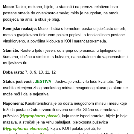
Meso:
Tanko, mekano, bijelo, u starosti i na prerezu relativno brzo
postane smeđe do crvenkasto-smeđe; miris je neugodan, na smolu,
podsjeća na anis, a okus je blag.
Kemijske reakcije:
Meso i listići s formolom postanu ljubičasto-smeđi,
meso s gvajakovom tinkturom polako poplavi, s fenolanilinom postane
vinskicrveno, a površina klobuka s KOH narančasto-smeđa.
Stanište:
Raste u ljeto i jesen, od srpnja do prosinca, u bjelogoričnim
šumama, obično u simbiozi s bukvom, na neutralnom do vapnenastom i
muljevitom tlu.
Doba rasta:
7, 8, 9, 10, 11, 12
Status jestivosti:
JESTIVA
- Jestiva je vrsta vrlo loše kvalitete.
Nije
osobito cijenjena zbog smolastog mirisa i neugodnog okusa pa skoro se
može reći i da je nejestiva.
Napomena:
Karakrteristična je po dosta neugodnom mirisu i mesu koje
teži da postane žuto-crveno ili crveno-smeđe. Slične su smrekova
puževica (
Hygrophorus piceae
), koja raste ispod smreke, bijele je boje,
mazava, a stručak je na vrhu pahuljast, bjelokosna puževica
(
Hygrophorus eburneus
), koja s KOH polako požuti, te