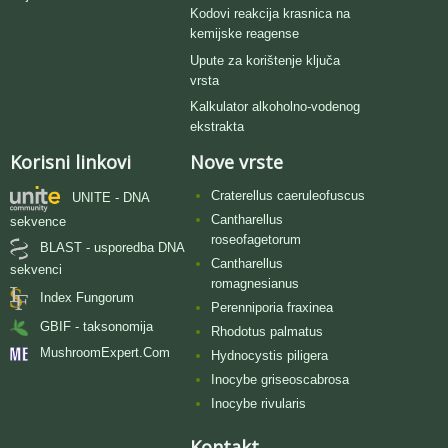
Kodovi reakcija krasnica na
kemijske reagense
Upute za korištenje ključa
vrsta
Kalkulator alkoholno-vodenog
ekstrakta
Korisni linkovi
Nove vrste
Craterellus caeruleofuscus
UNITE - DNA
Cantharellus
sekvence
roseofagetorum
BLAST - usporedba DNA
Cantharellus
sekvenci
romagnesianus
Index Fungorum
Perenniporia fraxinea
GBIF - taksonomija
Rhodotus palmatus
MushroomExpert.Com
Hydnocystis piligera
Inocybe griseoscabrosa
Inocybe rivularis
Kontakt