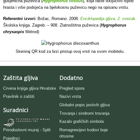
gusjenična puževica (
Hygrophorus cossus
), koja raste isključivo ispod
hrasta i više podsjeća na bjelokosnu puževicu nego na opisanu vrstu.
Referentni izvori:
Božac, Romano. 2008.
Enciklopedija gljiva, 2. svezak
.
Školska knjiga. Zagreb. – 908. Zlatnoštitna puževica (
Hygrophorus
chrysaspis
Métrod)
Skeniraj QR kod za brzi pristup ovoj vrsti na svom mobitelu.
Zaštita gljiva
Dodatno
Crvena knjiga gljiva Hrvatske
Pregled spora
Pravilnik o zaštiti
Nazivi vrsta
Globalni popis jestivih gljiva
Suradnici
Trovanja i sindromi trovanja
Kazalo grafičkih simbola
Romagnesijevi kodovi boje
Prirodoslovni muzej - Split
otrusine
Pojedinci