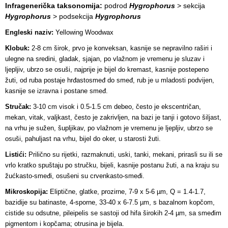
Infragenerička taksonomija:
podrod
Hygrophorus
> sekcija
Hygrophorus
> podsekcija
Hygrophorus
Engleski naziv:
Yellowing Woodwax
Klobuk:
2-8 cm širok, prvo je konveksan, kasnije se nepravilno raširi i
ulegne na sredini, gladak, sjajan, po vlažnom je vremenu je sluzav i
ljepljiv, ubrzo se osuši, najprije je bijel do kremast, kasnije postepeno
žuti, od ruba postaje hrđastosmeđ do smeđ, rub je u mladosti podvijen,
kasnije se izravna i postane smeđ.
Stručak:
3-10 cm visok i 0.5-1.5 cm debeo, često je ekscentričan,
mekan, vitak, valjkast, često je zakrivljen, na bazi je tanji i gotovo šiljast,
na vrhu je sužen, šupljikav, po vlažnom je vremenu je ljepljiv, ubrzo se
osuši, pahuljast na vrhu, bijel do oker, u starosti žuti.
Listići:
Prilično su rijetki, razmaknuti, uski, tanki, mekani, prirasli su ili se
vrlo kratko spuštaju po stručku, bijeli, kasnije postanu žuti, a na kraju su
žućkasto-smeđi, osušeni su crvenkasto-smeđi.
Mikroskopija:
Eliptične, glatke, prozirne, 7-9 x 5-6 µm, Q = 1.4-1.7,
bazidije su batinaste, 4-sporne, 33-40 x 6-7.5 µm, s bazalnom kopčom,
cistide su odsutne, pileipelis se sastoji od hifa širokih 2-4 µm, sa smeđim
pigmentom i kopčama; otrusina je bijela.