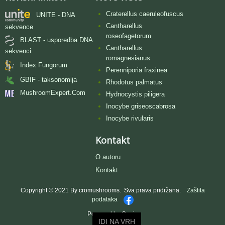
Craterellus caeruleofuscus
UNITE - DNA
Cantharellus
sekvence
roseofagetorum
BLAST - usporedba DNA
Cantharellus
sekvenci
romagnesianus
Index Fungorum
Perenniporia fraxinea
GBIF - taksonomija
Rhodotus palmatus
MushroomExpert.Com
Hydnocystis piligera
Inocybe griseoscabrosa
Inocybe rivularis
Kontakt
O autoru
Kontakt
Copyright © 2021 By cromushrooms. Sva prava pridržana.
Zaštita
podataka
Powered by Oggie
IDI NA VRH