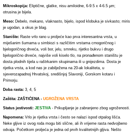
Mikroskopija:
Eliptične, glatke, nisu amiloidne, 6-9.5 x 4-6.5 µm;
otrusina je bijela.
Meso:
Debelo, mekano, vlaknasto, bijelo, ispod klobuka je sivkasto; miris
je ugodan, a okus je blag.
Stanište:
Raste vrlo rano u proljeće kao prva interesantna vrsta, u
miješanim šumama u simbiozi s različitim vrstama crnogoričnog i
bjelogoričnog drveća, voli bor, jelu, smreku, rijetko bukvu i drugo
bjelogorično drveće, najviše voli kiselo tlo, na pronađenom staništu je
dosta plodnih tijela u raštrkanim skupinama ili u gnijezdima. Dosta je
rijetka vrsta, a kod nas je zabilježena na 20-ak lokaliteta, u
sjeverozapadnoj Hrvatskoj, središnjoj Slavoniji, Gorskom kotaru i
Primorju.
Doba rasta:
3, 4, 5
Zaštita: ZAŠTIĆENA -
UGROŽENA VRSTA
Status jestivosti:
JESTIVA
- Prikupljanje je zabranjeno zbog ugroženosti
.
Napomena:
Vrlo je rijetka vrsta i često se nalazi ispod otpalog lišća.
Neke gljive iz ovog roda mogu biti slične, ali ih vrijeme rasta nedvojbeno
odvaja. Početkom proljeća je jedna od prvih kvalitetnijih gljiva. Nešto