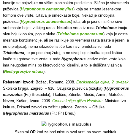
kasnije se pojavljuje na višim planinskim predjelima. Slična je sivosmeđa
puževica (
Hygrophorus camarophyllus
) koja se smatra jesenskom
formom ove vrste. Čitava je smećkaste boje. Nekad je crnobijela
puževica (
Hygrophorus atramentosus
) ista, ali je jasne i slične sivo-
srebrnaste boje i vitkijeg rasta. Nekoliko vrsta iz roda
Tricholoma
imaju
sivu boju klobuka, poput sivke (
Tricholoma portentosum
) koja je dosta
mesnate konzistencije, ali se razlikuje po vremenu rasta (raste u jesen, a
ne u proljeće), nema silazeće listiće kao i svi predstavnici roda
Tricholoma
, te po prisutnoj žutoj, a ne sivoj boji stručka ispod listića.
inače su gotovo sve vrste iz roda
Hygrophorus
jestive osim vrste koja
ima neugodan miris po klorovodičnoj kiselini, a to je dušična vlažnica
(
Neohygrocybe nitrata
).
Referentni izvori:
Božac, Romano. 2008.
Enciklopedija gljiva, 2. svezak
.
Školska knjiga. Zagreb. – 916. Ožujska puževica (ožujka) (
Hygrophorus
marzuolus
(Fr.) Bresadola); Tkalčec, Zdenko, Mešić, Armin, Matočec,
Neven, Kušan, Ivana. 2008.
Crvena knjiga gljiva Hrvatske
. Ministarstvo
kulture, Državni zavod za zaštitu prirode. Zagreb. – Ožujka
(
Hygrophorus marzuolus
(Fr.: Fr.) Bres.)
Skeniraj QR kod za brzi pristup ovoj vrsti na svom mobitelu.