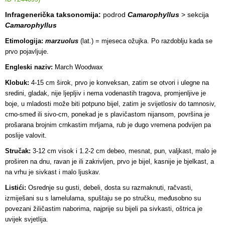
Infragenerička taksonomija:
podrod
Camarophyllus
> sekcija
Camarophyllus
Etimologija:
marzuolus
(lat.) = mjeseca ožujka. Po razdoblju kada se
prvo pojavljuje.
Engleski naziv:
March Woodwax
Klobuk:
4-15 cm širok, prvo je konveksan, zatim se otvori i ulegne na
sredini, gladak, nije ljepljiv i nema vodenastih tragova, promjenljive je
boje, u mladosti može biti potpuno bijel, zatim je svijetlosiv do tamnosiv,
crno-smeđ ili sivo-crn, ponekad je s plavičastom nijansom, površina je
prošarana brojnim crnkastim mrljama, rub je dugo vremena podvijen pa
poslije valovit.
Stručak:
3-12 cm visok i 1.2-2 cm debeo, mesnat, pun, valjkast, malo je
proširen na dnu, ravan je ili zakrivljen, prvo je bijel, kasnije je bjelkast, a
na vrhu je sivkast i malo ljuskav.
Listići:
Osrednje su gusti, debeli, dosta su razmaknuti, račvasti,
izmiješani su s lamelulama, spuštaju se po stručku, međusobno su
povezani žiličastim naborima, najprije su bijeli pa sivkasti, oštrica je
uvijek svjetlija.