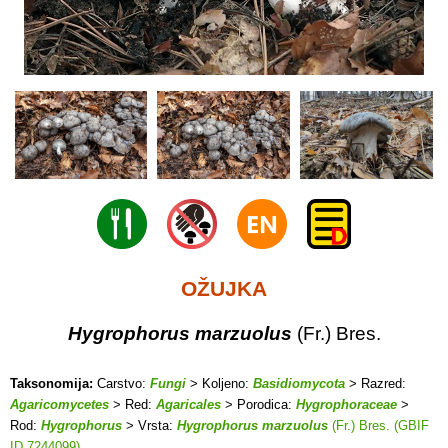
OŽUJKA
Hygrophorus marzuolus
(Fr.) Bres.
Taksonomija:
Carstvo:
Fungi
> Koljeno:
Basidiomycota
> Razred:
Agaricomycetes
> Red:
Agaricales
> Porodica:
Hygrophoraceae
>
Rod:
Hygrophorus
> Vrsta:
Hygrophorus marzuolus
(Fr.) Bres. (GBIF
ID 7244099)