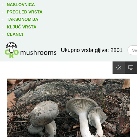
Izravno podređene niže takse:
prikaži
NASLOVNICA
PREGLED VRSTA
TAKSONOMIJA
KLJUČ VRSTA
ČLANCI
T
Ukupno vrsta gljiva: 2801
r
a
ž
i