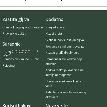
Zaštita gljiva
Dodatno
Crvena knjiga gljiva Hrvatske
Pregled spora
Pravilnik o zaštiti
Nazivi vrsta
Globalni popis jestivih gljiva
Suradnici
Trovanja i sindromi trovanja
Kazalo grafičkih simbola
Romagnesijevi kodovi boje
Prirodoslovni muzej - Split
otrusine
Pojedinci
Kodovi reakcija krasnica na
kemijske reagense
Upute za korištenje ključa
vrsta
Kalkulator alkoholno-vodenog
ekstrakta
Korisni linkovi
Nove vrste