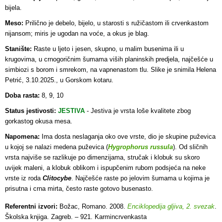
bijela.
Meso:
Prilično je debelo, bijelo, u starosti s ružičastom ili crvenkastom
nijansom; miris je ugodan na voće, a okus je blag.
Stanište:
Raste u ljeto i jesen, skupno, u malim busenima ili u
krugovima, u crnogoričnim šumama viših planinskih predjela, najčešće u
simbiozi s borom i smrekom, na vapnenastom tlu. Slike je snimila Helena
Petrić, 3.10.2025., u Gorskom kotaru.
Doba rasta:
8, 9, 10
Status jestivosti:
JESTIVA
-
Jestiva je vrsta loše kvalitete zbog
gorkastog okusa mesa.
Napomena:
Ima dosta neslaganja oko ove vrste, dio je skupine puževica
u kojoj se nalazi medena puževica (
Hygrophorus russula
). Od sličnih
vrsta najviše se razlikuje po dimenzijama, stručak i klobuk su skoro
uvijek maleni, a klobuk oblikom i ispupčenim rubom podsjeća na neke
vrste iz roda
Clitocybe
. Najčešće raste po jelovim šumama u kojima je
prisutna i crna mirta, često raste gotovo busenasto.
Referentni izvori:
Božac, Romano. 2008.
Enciklopedija gljiva, 2. svezak
.
Školska knjiga. Zagreb. – 921. Karmincrvenkasta