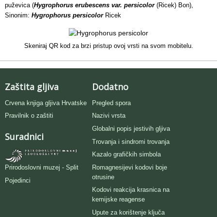
puževica (
Hygrophorus erubescens var. persicolor
(Ricek) Bon),
Sinonim:
Hygrophorus persicolor
Ricek
Skeniraj QR kod za brzi pristup ovoj vrsti na svom mobitelu.
Zaštita gljiva
Dodatno
Crvena knjiga gljiva Hrvatske
Pregled spora
Pravilnik o zaštiti
Nazivi vrsta
Globalni popis jestivih gljiva
Suradnici
Trovanja i sindromi trovanja
Kazalo grafičkih simbola
Romagnesijevi kodovi boje
Prirodoslovni muzej - Split
otrusine
Pojedinci
Kodovi reakcija krasnica na
kemijske reagense
Upute za korištenje ključa