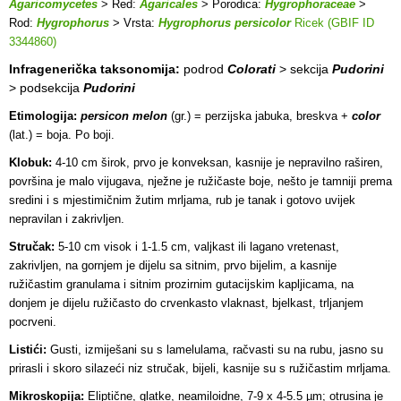
Agaricomycetes
> Red:
Agaricales
> Porodica:
Hygrophoraceae
>
Rod:
Hygrophorus
> Vrsta:
Hygrophorus persicolor
Ricek (GBIF ID
3344860)
Infragenerička taksonomija:
podrod
Colorati
> sekcija
Pudorini
> podsekcija
Pudorini
Etimologija:
persicon melon
(gr.) = perzijska jabuka, breskva +
color
(lat.) = boja. Po boji.
Klobuk:
4-10 cm širok, prvo je konveksan, kasnije je nepravilno raširen,
površina je malo vijugava, nježne je ružičaste boje, nešto je tamniji prema
sredini i s mjestimičnim žutim mrljama, rub je tanak i gotovo uvijek
nepravilan i zakrivljen.
Stručak:
5-10 cm visok i 1-1.5 cm, valjkast ili lagano vretenast,
zakrivljen, na gornjem je dijelu sa sitnim, prvo bijelim, a kasnije
ružičastim granulama i sitnim prozirnim gutacijskim kapljicama, na
donjem je dijelu ružičasto do crvenkasto vlaknast, bjelkast, trljanjem
pocrveni.
Listići:
Gusti, izmiješani su s lamelulama, račvasti su na rubu, jasno su
prirasli i skoro silazeći niz stručak, bijeli, kasnije su s ružičastim mrljama.
Mikroskopija:
Eliptične, glatke, neamiloidne, 7-9 x 4-5.5 µm; otrusina je