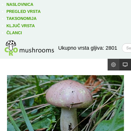
Izravno podređene niže takse:
prikaži
NASLOVNICA
PREGLED VRSTA
TAKSONOMIJA
KLJUČ VRSTA
ČLANCI
T
Ukupno vrsta gljiva: 2801
r
a
ž
i