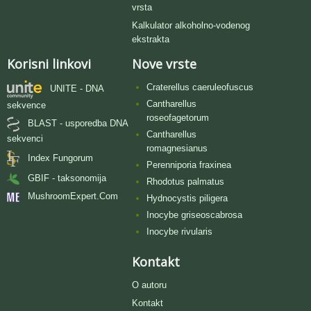
vrsta
Kalkulator alkoholno-vodenog
ekstrakta
Korisni linkovi
Nove vrste
Craterellus caeruleofuscus
UNITE - DNA
Cantharellus
sekvence
roseofagetorum
BLAST - usporedba DNA
Cantharellus
sekvenci
romagnesianus
Index Fungorum
Perenniporia fraxinea
GBIF - taksonomija
Rhodotus palmatus
MushroomExpert.Com
Hydnocystis piligera
Inocybe griseoscabrosa
Inocybe rivularis
Kontakt
O autoru
Kontakt