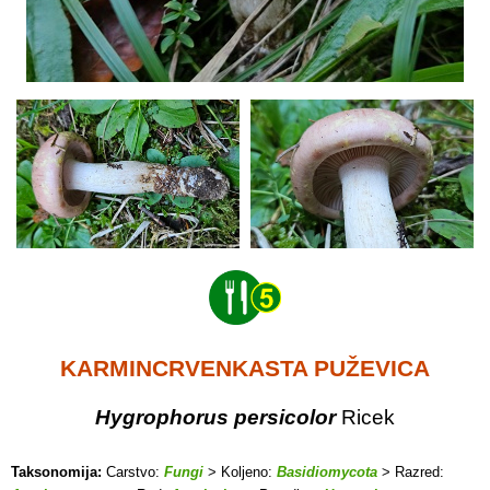
KARMINCRVENKASTA PUŽEVICA
Hygrophorus persicolor
Ricek
Taksonomija:
Carstvo:
Fungi
> Koljeno:
Basidiomycota
> Razred: