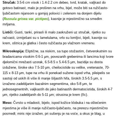
Stručak:
3.5-6 cm visok i 1.4-2.2 cm debeo, tvrd, kratak, valjkast do
gotovo batinast, malo je proširen na vrhu, bijel, može biti sa ružičasto-
ljubičastom nijansom u gornjoj polovici i zelenom na donjem dijelu
(
Russula grisea var. pictipes
), kasnije je mjestimično sa smeđim
mrljama.
Listići:
Gusti, tanki, prirasli ili malo zaokruženi uz stručak, rijetko su
račvasti, izmiješani su s lamelulama, vrlo su lomljivi, bijeli, kasnije su
krem, oštrica je glatka i često ružičasta po vlažnom vremenu.
Mikroskopija:
Eliptične, sa niskim, sa tupo stožastim, četverokutnim su
bradavicama visokim 0.6-1 µm, povezanih grebenima ili lancima koji tvore
djelomični mrežasti uzorak, 6.5-8.5 x 5.4-6.5 µm, bazidije su dosta
izdužene, široke oko 7.5-10 μm, cheilocistide su velike, vretenaste, 70-
115 x 8-13 μm, tupe na vrhu ili ponekad sužene ispod vrha, pileipelis se
sastoji od uskih ili više ili manje šiljastih hifa, širokih 3.5-5.5 μm, s
izraženo zadebljanim bazalnim segmentima, oko 5-8 μm, te
jednosegmentnih, valjkastih do jako batinastih dermatocistida, širokih 4-7
μm, rijetko zadebljanih do 5-11 μm; otrusina je krem (IIc).
Meso:
Čvrsto u mladosti, bijelo, ispod kožice klobuka i na oštećenim
mjestima je više ili manje ružičasto-ljubičasto, na prerezu mjestimično
posmeđi; miris nije izražen, pri sušenju je na voće, a okus je blag, u