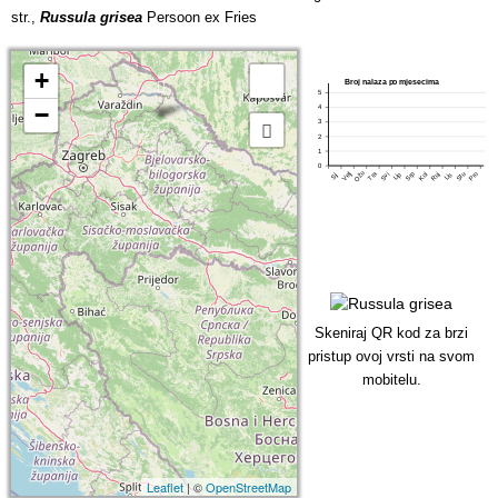
str.,
Russula grisea
Persoon ex Fries
+
Broj nalaza po mjesecima
5
−
4
3
2
1
0
Ožu
Tra
Srp
Pro
Velj
Lip
Stu
Svi
Kol
Ruj
Lis
Sij
Skeniraj QR kod za brzi
pristup ovoj vrsti na svom
mobitelu.
Leaflet
| ©
OpenStreetMap