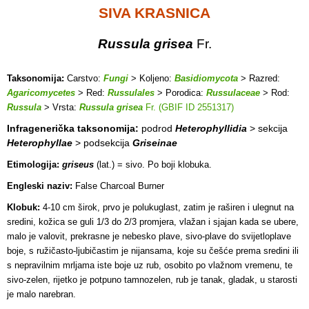
SIVA KRASNICA
Russula grisea
Fr.
Taksonomija:
Carstvo:
Fungi
> Koljeno:
Basidiomycota
> Razred:
Agaricomycetes
> Red:
Russulales
> Porodica:
Russulaceae
> Rod:
Russula
> Vrsta:
Russula grisea
Fr. (GBIF ID 2551317)
Infragenerička taksonomija:
podrod
Heterophyllidia
> sekcija
Heterophyllae
> podsekcija
Griseinae
Etimologija:
griseus
(lat.) = sivo. Po boji klobuka.
Engleski naziv:
False Charcoal Burner
Klobuk:
4-10 cm širok, prvo je polukuglast, zatim je raširen i ulegnut na
sredini, kožica se guli 1/3 do 2/3 promjera, vlažan i sjajan kada se ubere,
malo je valovit, prekrasne je nebesko plave, sivo-plave do svijetloplave
boje, s ružičasto-ljubičastim je nijansama, koje su češće prema sredini ili
s nepravilnim mrljama iste boje uz rub, osobito po vlažnom vremenu, te
sivo-zelen, rijetko je potpuno tamnozelen, rub je tanak, gladak, u starosti
je malo narebran.