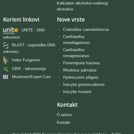
Kalkulator alkoholno-vodenog
ekstrakta
Korisni linkovi
Nove vrste
Craterellus caeruleofuscus
UNITE - DNA
Cantharellus
sekvence
roseofagetorum
BLAST - usporedba DNA
Cantharellus
sekvenci
romagnesianus
Index Fungorum
Perenniporia fraxinea
GBIF - taksonomija
Rhodotus palmatus
MushroomExpert.Com
Hydnocystis piligera
Inocybe griseoscabrosa
Inocybe rivularis
Kontakt
O autoru
Kontakt