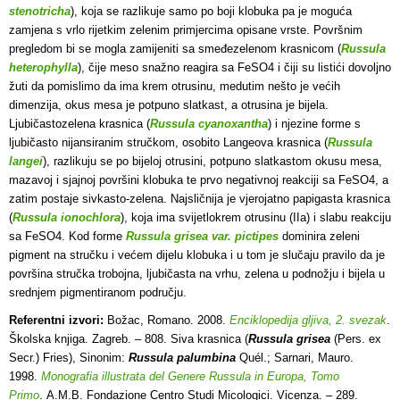
stenotricha
), koja se razlikuje samo po boji klobuka pa je moguća
zamjena s vrlo rijetkim zelenim primjercima opisane vrste. Površnim
pregledom bi se mogla zamijeniti sa smeđezelenom krasnicom (
Russula
heterophylla
), čije meso snažno reagira sa FeSO4 i čiji su listići dovoljno
žuti da pomislimo da ima krem otrusinu, medutim nešto je većih
dimenzija, okus mesa je potpuno slatkast, a otrusina je bijela.
Ljubičastozelena krasnica (
Russula cyanoxantha
) i njezine forme s
ljubičasto nijansiranim stručkom, osobito Langeova krasnica (
Russula
langei
), razlikuju se po bijeloj otrusini, potpuno slatkastom okusu mesa,
mazavoj i sjajnoj površini klobuka te prvo negativnoj reakciji sa FeSO4, a
zatim postaje sivkasto-zelena. Najsličnija je vjerojatno papigasta krasnica
(
Russula ionochlora
), koja ima svijetlokrem otrusinu (IIa) i slabu reakciju
sa FeSO4. Kod forme
Russula grisea var. pictipes
dominira zeleni
pigment na stručku i većem dijelu klobuka i u tom je slučaju pravilo da je
površina stručka trobojna, ljubičasta na vrhu, zelena u podnožju i bijela u
srednjem pigmentiranom području.
Referentni izvori:
Božac, Romano. 2008.
Enciklopedija gljiva, 2. svezak
.
Školska knjiga. Zagreb. – 808. Siva krasnica (
Russula grisea
(Pers. ex
Secr.) Fries), Sinonim:
Russula palumbina
Quél.; Sarnari, Mauro.
1998.
Monografia illustrata del Genere Russula in Europa, Tomo
Primo
. A.M.B. Fondazione Centro Studi Micologici. Vicenza. – 289.