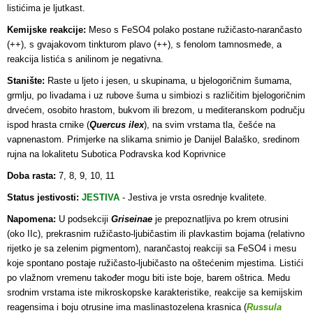
listićima je ljutkast.
Kemijske reakcije:
Meso s FeSO4 polako postane ružičasto-narančasto
(++), s gvajakovom tinkturom plavo (++), s fenolom tamnosmeđe, a
reakcija listića s anilinom je negativna.
Stanište:
Raste u ljeto i jesen, u skupinama, u bjelogoričnim šumama,
grmlju, po livadama i uz rubove šuma u simbiozi s različitim bjelogoričnim
drvećem, osobito hrastom, bukvom ili brezom, u mediteranskom području
ispod hrasta crnike (
Quercus ilex
), na svim vrstama tla, češće na
vapnenastom. Primjerke na slikama snimio je Danijel Balaško, sredinom
rujna na lokalitetu Subotica Podravska kod Koprivnice
Doba rasta:
7, 8, 9, 10, 11
Status jestivosti:
JESTIVA
- Jestiva je vrsta osrednje kvalitete
.
Napomena:
U podsekciji
Griseinae
je prepoznatljiva po krem otrusini
(oko IIc), prekrasnim ružičasto-ljubičastim ili plavkastim bojama (relativno
rijetko je sa zelenim pigmentom), narančastoj reakciji sa FeSO4 i mesu
koje spontano postaje ružičasto-ljubičasto na oštećenim mjestima. Listići
po vlažnom vremenu također mogu biti iste boje, barem oštrica. Medu
srodnim vrstama iste mikroskopske karakteristike, reakcije sa kemijskim
reagensima i boju otrusine ima maslinastozelena krasnica (
Russula