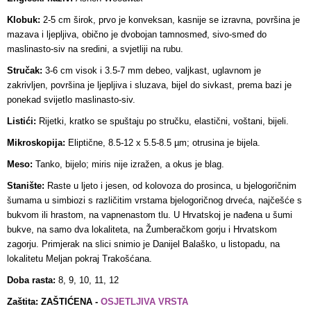
Klobuk:
2-5 cm širok, prvo je konveksan, kasnije se izravna, površina je
mazava i ljepljiva, obično je dvobojan tamnosmeđ, sivo-smeđ do
maslinasto-siv na sredini, a svjetliji na rubu.
Stručak:
3-6 cm visok i 3.5-7 mm debeo, valjkast, uglavnom je
zakrivljen, površina je ljepljiva i sluzava, bijel do sivkast, prema bazi je
ponekad svijetlo maslinasto-siv.
Listići:
Rijetki, kratko se spuštaju po stručku, elastični, voštani, bijeli.
Mikroskopija:
Eliptične, 8.5-12 x 5.5-8.5 µm; otrusina je bijela.
Meso:
Tanko, bijelo; miris nije izražen, a okus je blag.
Stanište:
Raste u ljeto i jesen, od kolovoza do prosinca, u bjelogoričnim
šumama u simbiozi s različitim vrstama bjelogoričnog drveća, najčešće s
bukvom ili hrastom, na vapnenastom tlu. U Hrvatskoj je nađena u šumi
bukve, na samo dva lokaliteta, na Žumberačkom gorju i Hrvatskom
zagorju. Primjerak na slici snimio je Danijel Balaško, u listopadu, na
lokalitetu Meljan pokraj Trakošćana.
Doba rasta:
8, 9, 10, 11, 12
Zaštita: ZAŠTIĆENA -
OSJETLJIVA VRSTA