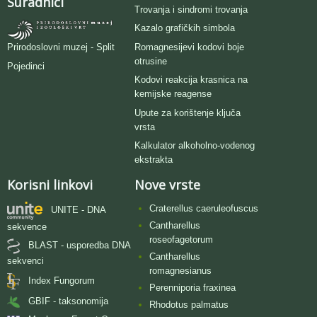
Suradnici
Trovanja i sindromi trovanja
Kazalo grafičkih simbola
Romagnesijevi kodovi boje
Prirodoslovni muzej - Split
otrusine
Pojedinci
Kodovi reakcija krasnica na
kemijske reagense
Upute za korištenje ključa
vrsta
Kalkulator alkoholno-vodenog
ekstrakta
Korisni linkovi
Nove vrste
Craterellus caeruleofuscus
UNITE - DNA
Cantharellus
sekvence
roseofagetorum
BLAST - usporedba DNA
Cantharellus
sekvenci
romagnesianus
Index Fungorum
Perenniporia fraxinea
GBIF - taksonomija
Rhodotus palmatus