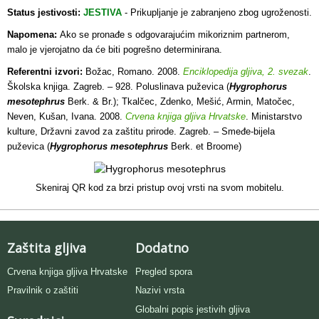
Status jestivosti:
JESTIVA
- Prikupljanje je zabranjeno zbog ugroženosti
.
Napomena:
Ako se pronađe s odgovarajućim mikoriznim partnerom,
malo je vjerojatno da će biti pogrešno determinirana.
Referentni izvori:
Božac, Romano. 2008.
Enciklopedija gljiva, 2. svezak
.
Školska knjiga. Zagreb. – 928. Poluslinava puževica (
Hygrophorus
mesotephrus
Berk. & Br.); Tkalčec, Zdenko, Mešić, Armin, Matočec,
Neven, Kušan, Ivana. 2008.
Crvena knjiga gljiva Hrvatske
. Ministarstvo
kulture, Državni zavod za zaštitu prirode. Zagreb. – Smeđe-bijela
puževica (
Hygrophorus mesotephrus
Berk. et Broome)
Skeniraj QR kod za brzi pristup ovoj vrsti na svom mobitelu.
Zaštita gljiva
Dodatno
Crvena knjiga gljiva Hrvatske
Pregled spora
Pravilnik o zaštiti
Nazivi vrsta
Globalni popis jestivih gljiva