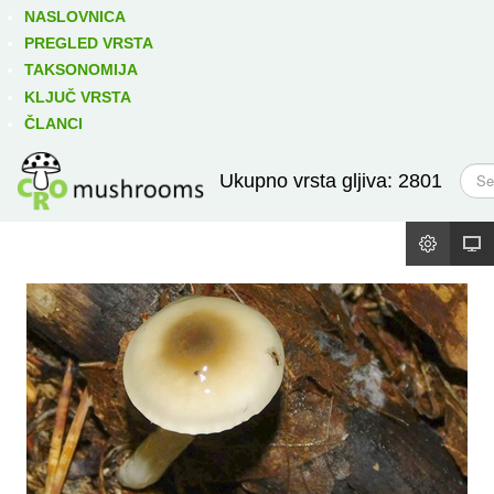
Izravno podređene niže takse:
prikaži
NASLOVNICA
PREGLED VRSTA
TAKSONOMIJA
KLJUČ VRSTA
ČLANCI
T
Ukupno vrsta gljiva: 2801
r
a
ž
i