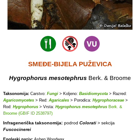
SMEĐE-BIJELA PUŽEVICA
Hygrophorus mesotephrus
Berk. & Broome
Taksonomija:
Carstvo:
Fungi
> Koljeno:
Basidiomycota
> Razred:
Agaricomycetes
> Red:
Agaricales
> Porodica:
Hygrophoraceae
>
Rod:
Hygrophorus
> Vrsta:
Hygrophorus mesotephrus
Berk. &
Broome (GBIF ID 2538797)
Infragenerička taksonomija:
podrod
Colorati
> sekcija
Fuscocinerei
Engleski naziv:
Ashen Woodwax