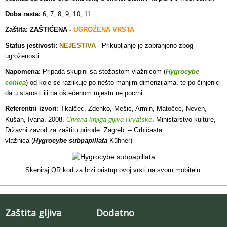
Doba rasta:
6, 7, 8, 9, 10, 11
Zaštita: ZAŠTIĆENA -
UGROŽENA VRSTA
Status jestivosti:
NEJESTIVA
- Prikupljanje je zabranjeno zbog
ugroženosti
.
Napomena:
Pripada skupini sa stožastom vlažnicom (
Hygrocybe
conica
) od koje se razlikuje po nešto manjim dimenzijama, te po činjenici
da u starosti ili na oštećenom mjestu ne pocrni.
Referentni izvori:
Tkalčec, Zdenko, Mešić, Armin, Matočec, Neven,
Kušan, Ivana. 2008.
Crvena knjiga gljiva Hrvatske
. Ministarstvo kulture,
Državni zavod za zaštitu prirode. Zagreb. – Grbičasta
vlažnica (
Hygrocybe subpapillata
Kühner)
Skeniraj QR kod za brzi pristup ovoj vrsti na svom mobitelu.
Zaštita gljiva
Dodatno