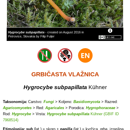
Hygrocybe subpapillata
- created on August 2016 in
Petrovice, Slovakia by Filip Fuljer
GRBIČASTA VLAŽNICA
Hygrocybe subpapillata
Kühner
Taksonomija:
Carstvo:
Fungi
> Koljeno:
Basidiomycota
> Razred:
Agaricomycetes
> Red:
Agaricales
> Porodica:
Hygrophoraceae
>
Rod:
Hygrocybe
> Vrsta:
Hygrocybe subpapillata
Kühner (GBIF ID
7968514)
Etimologija:
sub
(lat.) = skoro +
papilla
(lat.) = kvržica, grba, izraslina.