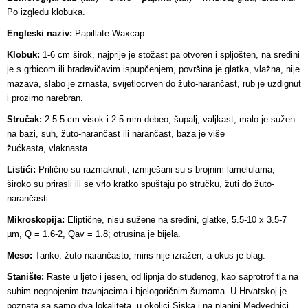
Po izgledu klobuka.
Engleski naziv:
Papillate Waxcap
Klobuk:
1-6 cm širok, najprije je stožast pa otvoren i spljošten, na sredini
je s grbicom ili bradavičavim ispupčenjem, površina je glatka, vlažna, nije
mazava, slabo je zrnasta, svijetlocrven do žuto-narančast, rub je uzdignut
i prozirno narebran.
Stručak:
2-5.5 cm visok i 2-5 mm debeo, šupalj, valjkast, malo je sužen
na bazi, suh, žuto-narančast ili narančast, baza je više
žućkasta, vlaknasta.
Listići:
Prilično su razmaknuti, izmiješani su s brojnim lamelulama,
široko su prirasli ili se vrlo kratko spuštaju po stručku, žuti do žuto-
narančasti.
Mikroskopija:
Eliptične, nisu sužene na sredini, glatke, 5.5-10 x 3.5-7
µm, Q = 1.6-2, Qav = 1.8; otrusina je bijela.
Meso:
Tanko, žuto-narančasto; miris nije izražen, a okus je blag.
Stanište:
Raste u ljeto i jesen, od lipnja do studenog, kao saprotrof tla na
suhim negnojenim travnjacima i bjelogoričnim šumama. U Hrvatskoj je
poznata sa samo dva lokaliteta, u okolici Siska i na planini Medvednici.