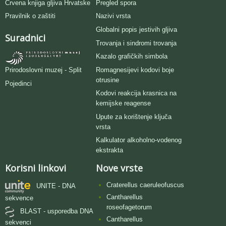
Crvena knjiga gljiva Hrvatske
Pregled spora
Pravilnik o zaštiti
Nazivi vrsta
Globalni popis jestivih gljiva
Suradnici
Trovanja i sindromi trovanja
Kazalo grafičkih simbola
Romagnesijevi kodovi boje
Prirodoslovni muzej - Split
otrusine
Pojedinci
Kodovi reakcija krasnica na
kemijske reagense
Upute za korištenje ključa
vrsta
Kalkulator alkoholno-vodenog
ekstrakta
Korisni linkovi
Nove vrste
Craterellus caeruleofuscus
UNITE - DNA
Cantharellus
sekvence
roseofagetorum
BLAST - usporedba DNA
Cantharellus
sekvenci