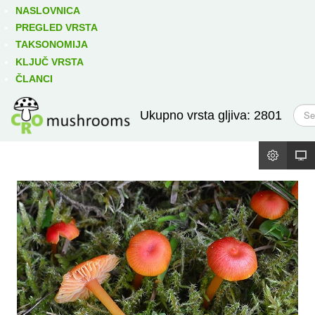
Izravno podređene niže takse:
prikaži
NASLOVNICA
PREGLED VRSTA
TAKSONOMIJA
KLJUČ VRSTA
ČLANCI
T
Ukupno vrsta gljiva: 2801
r
a
ž
i