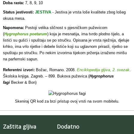
Doba rasta:
7, 8, 9, 10
Status jestivosti:
JESTIVA
-
Jestiva je vrsta loše kvalitete zbog lošeg
okusa mesa.
Napomena:
Postoji velika sličnost s pjesničkom puževicom
(
Hygrophorus poetarum
) koja je mesnatija, ima tvrdo plodno tijelo, a
listići su gušći i spuštaju se po stručku. Opisana je vrsta nježnija, djeluje
krhko, ima vrlo rijetke i debele listiće koji su uglavnom prirasli, rijetko se
spuštaju po stručku. Po nekim izvorima tijekom prženja izraženo mirišu
na parfemski sapun.
Referentni izvori:
Božac, Romano. 2008.
Enciklopedija gljiva, 2. svezak
.
Školska knjiga. Zagreb. – 899. Bukova puževica (
Hygrophorus
fagi
Becker & Bon)
Skeniraj QR kod za brzi pristup ovoj vrsti na svom mobitelu.
Zaštita gljiva
Dodatno