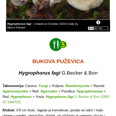
Hygrophorus fagi
- created on October 2020 in Italy by
Marco Floriani
BUKOVA PUŽEVICA
Hygrophorus fagi
G.Becker & Bon
Taksonomija:
Carstvo:
Fungi
> Koljeno:
Basidiomycota
> Razred:
Agaricomycetes
> Red:
Agaricales
> Porodica:
Hygrophoraceae
>
Rod:
Hygrophorus
> Vrsta:
Hygrophorus fagi
G.Becker & Bon (GBIF
ID 3344703)
Klobuk:
3-9 cm širok, najprije je konveksan, poslije se raširi i malo
ulegne u sredini, nepravilan, gladak, po vlažnom je vremenu sluzav i