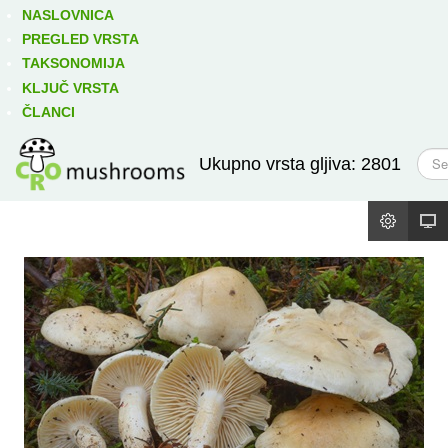
Izravno podređene niže takse:
prikaži
NASLOVNICA
PREGLED VRSTA
TAKSONOMIJA
KLJUČ VRSTA
ČLANCI
T
Ukupno vrsta gljiva: 2801
r
a
ž
i