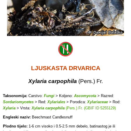
LJUSKASTA DRVARICA
Xylaria carpophila
(Pers.) Fr.
Taksonomija:
Carstvo:
Fungi
> Koljeno:
Ascomycota
> Razred:
Sordariomycetes
> Red:
Xylariales
> Porodica:
Xylariaceae
> Rod:
Xylaria
> Vrsta:
Xylaria carpophila
(Pers.) Fr. (GBIF ID 5255129)
Engleski naziv:
Beechmast Candlesnuff
Plodno tijelo:
1-6 cm visoko i 0.5-2.5 mm debelo, batinastog je ili