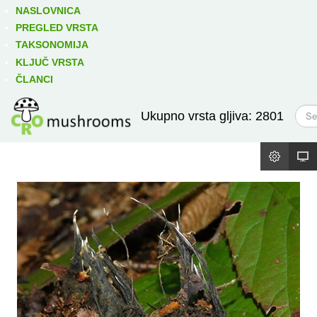
Izravno podređene niže takse:
prikaži
NASLOVNICA
PREGLED VRSTA
TAKSONOMIJA
KLJUČ VRSTA
ČLANCI
T
Ukupno vrsta gljiva: 2801
r
a
ž
i