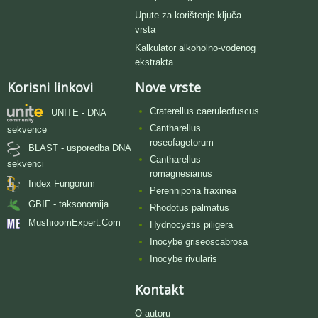
Upute za korištenje ključa
vrsta
Kalkulator alkoholno-vodenog
ekstrakta
Korisni linkovi
Nove vrste
Craterellus caeruleofuscus
UNITE - DNA
Cantharellus
sekvence
roseofagetorum
BLAST - usporedba DNA
Cantharellus
sekvenci
romagnesianus
Index Fungorum
Perenniporia fraxinea
GBIF - taksonomija
Rhodotus palmatus
MushroomExpert.Com
Hydnocystis piligera
Inocybe griseoscabrosa
Inocybe rivularis
Kontakt
O autoru