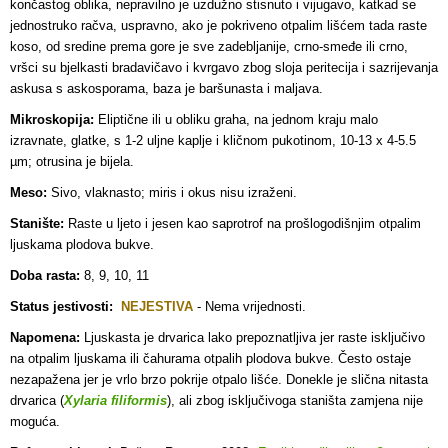
končastog oblika, nepravilno je uzdužno stisnuto i vijugavo, katkad se
jednostruko račva, uspravno, ako je pokriveno otpalim lišćem tada raste
koso, od sredine prema gore je sve zadebljanije, crno-smeđe ili crno,
vršci su bjelkasti bradavičavo i kvrgavo zbog sloja peritecija i sazrijevanja
askusa s askosporama, baza je baršunasta i maljava.
Mikroskopija:
Eliptične ili u obliku graha, na jednom kraju malo
izravnate, glatke, s 1-2 uljne kaplje i kličnom pukotinom, 10-13 x 4-5.5
µm; otrusina je bijela.
Meso:
Sivo, vlaknasto; miris i okus nisu izraženi.
Stanište:
Raste u ljeto i jesen kao saprotrof na prošlogodišnjim otpalim
ljuskama plodova bukve.
Doba rasta:
8, 9, 10, 11
Status jestivosti:
NEJESTIVA
- Nema vrijednosti.
Napomena:
Ljuskasta je drvarica lako prepoznatljiva jer raste isključivo
na otpalim ljuskama ili čahurama otpalih plodova bukve. Često ostaje
nezapažena jer je vrlo brzo pokrije otpalo lišće. Donekle je slična nitasta
drvarica (
Xylaria filiformis
), ali zbog isključivoga staništa zamjena nije
moguća.