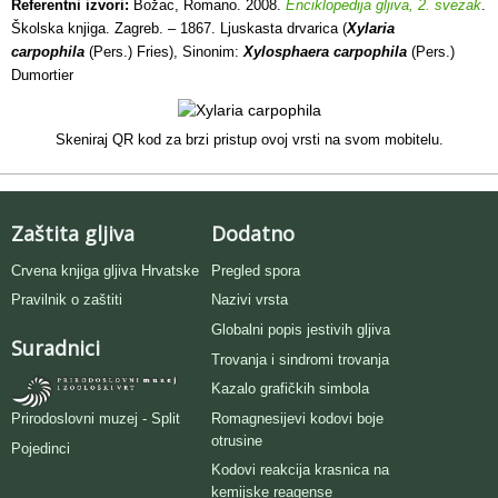
Referentni izvori:
Božac, Romano. 2008.
Enciklopedija gljiva, 2. svezak
.
Školska knjiga. Zagreb. – 1867. Ljuskasta drvarica (
Xylaria
carpophila
(Pers.) Fries), Sinonim:
Xylosphaera carpophila
(Pers.)
Dumortier
Skeniraj QR kod za brzi pristup ovoj vrsti na svom mobitelu.
Zaštita gljiva
Dodatno
Crvena knjiga gljiva Hrvatske
Pregled spora
Pravilnik o zaštiti
Nazivi vrsta
Globalni popis jestivih gljiva
Suradnici
Trovanja i sindromi trovanja
Kazalo grafičkih simbola
Romagnesijevi kodovi boje
Prirodoslovni muzej - Split
otrusine
Pojedinci
Kodovi reakcija krasnica na
kemijske reagense