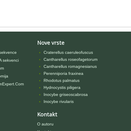
Nove vrste
sekvence
Craterellus caeruleofuscus
Cantharellus roseofagetorum
 sekvenci
Cantharellus romagnesianus
um
Perenniporia fraxinea
omija
Rhodotus palmatus
mExpert.Com
Hydnocystis piligera
Inocybe griseoscabrosa
Inocybe rivularis
Kontakt
O autoru