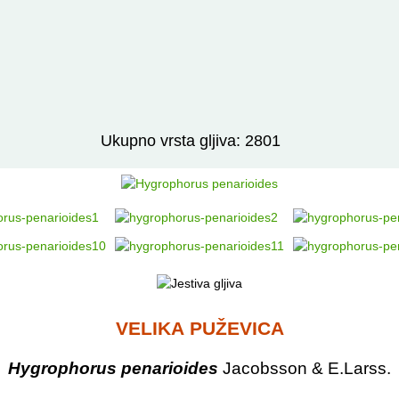
Izravno podređene niže takse:
prikaži
Ukupno vrsta gljiva: 2801
VELIKA PUŽEVICA
Hygrophorus penarioides
Jacobsson & E.Larss.