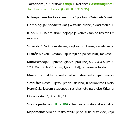
Taksonomija:
Carstvo:
Fungi
> Koljeno:
Basidiomycota
Jacobsson & E.Larss. (GBIF ID 3344835)
Infragenerička taksonomija:
podrod
Colorati
> sekc
Etimologija:
penarius
(lat.) = zalihe hrane, skladištenje 
Klobuk:
5-15 cm širok, najprije je konveksan pa raširen i m
nijansom.
Stručak:
1.5-3.5 cm debeo, valjkast, izdužen, zadebljan je n
Listići:
Mekani, voštani, spuštaju se po stručku, račvasti, b
Mikroskopija:
Eliptične, glatke, prozirne, 5-7 x 4-4.5 µm, 
120, Me = 6.6 × 4.7 µm, Qav = 1.4); otrusina je bijela.
Meso:
Kompaktno, čvrsto, debelo, vlaknasto, bijelo; miris n
Stanište:
Raste u ljeto i jesen, skupno, u parkovima i bje
Ferenčak, krajem studenoga na lokalitetu na otoku Krku, dr
Doba rasta:
7, 8, 9, 10, 11
Status jestivosti:
JESTIVA
-
Jestiva je vrsta slabe kvali
Napomena:
Vrlo se teško razlikuje od suhe puževice, kojo