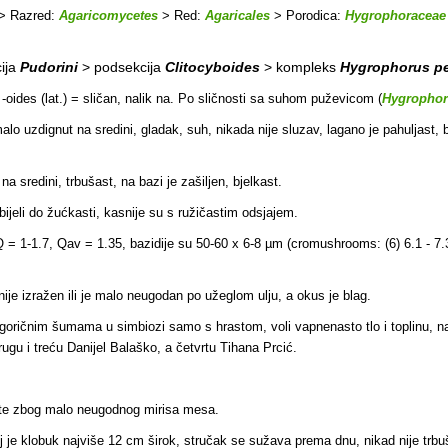
> Razred:
Agaricomycetes
> Red:
Agaricales
> Porodica:
Hygrophoraceae
ija
Pudorini
> podsekcija
Clitocyboides
> kompleks
Hygrophorus pe
+ -oides (lat.) = sličan, nalik na. Po sličnosti sa suhom puževicom (
Hygrophor
alo uzdignut na sredini, gladak, suh, nikada nije sluzav, lagano je pahuljast, b
a sredini, trbušast, na bazi je zašiljen, bjelkast.
ijeli do žućkasti, kasnije su s ružičastim odsjajem.
Q = 1-1.7, Qav = 1.35, bazidije su 50-60 x 6-8 µm (cromushrooms: (6) 6.1 - 7.3 (
ije izražen ili je malo neugodan po užeglom ulju, a okus je blag.
logoričnim šumama u simbiozi samo s hrastom, voli vapnenasto tlo i toplinu, 
ugu i treću Danijel Balaško, a četvrtu Tihana Prcić.
tete zbog malo neugodnog mirisa mesa.
j je klobuk najviše 12 cm širok, stručak se sužava prema dnu, nikad nije trbu