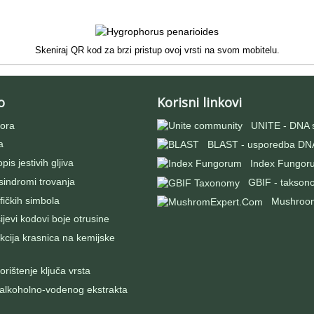
Skeniraj QR kod za brzi pristup ovoj vrsti na svom mobitelu.
o
Korisni linkovi
ora
UNITE - DNA 
a
BLAST - usporedba DNA
pis jestivih gljiva
Index Fungor
 sindromi trovanja
GBIF - takson
fičkih simbola
Mushroo
evi kodovi boje otrusine
kcija krasnica na kemijske
rištenje ključa vrsta
 alkoholno-vodenog ekstrakta