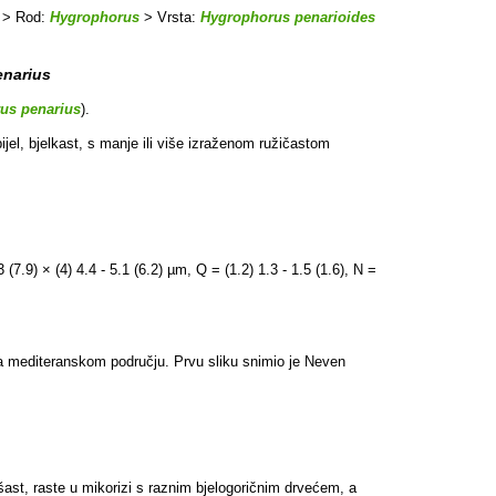
> Rod:
Hygrophorus
> Vrsta:
Hygrophorus penarioides
narius
us penarius
).
ijel, bjelkast, s manje ili više izraženom ružičastom
7.9) × (4) 4.4 - 5.1 (6.2) µm, Q = (1.2) 1.3 - 1.5 (1.6), N =
na mediteranskom području. Prvu sliku snimio je Neven
šast, raste u mikorizi s raznim bjelogoričnim drvećem, a