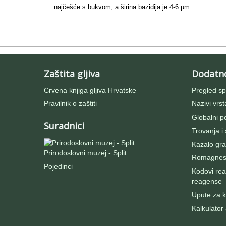
najčešće s bukvom, a širina bazidija je 4-6 µm.
Zaštita gljiva
Dodatn
Crvena knjiga gljiva Hrvatske
Pregled sp
Pravilnik o zaštiti
Nazivi vrst
Globalni po
Suradnici
Trovanja i
Kazalo gra
Prirodoslovni muzej - Split
Romagnesij
Pojedinci
Kodovi rea
reagense
Upute za ko
Kalkulator