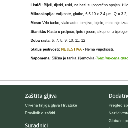
Listići:
Bijeli, rijetki, uski, na bazi su poprečno spojeni žil
Mikroskopija:
Valjkaste, glatke, 6.5-10 x 2-4 µm, Q = 3.2, 
Meso:
Vrlo tanko, vlaknasto, lomljivo, bijelo; miris nije izr
Stanište:
Raste u proljeće, ljeto i jesen, skupno, u bjelogo
Doba rasta:
6, 7, 8, 9, 10, 11, 12
Status jestivosti:
NEJESTIVA
- N
ema vrijednosti.
Napomena:
Slična je tanka šljemovka (
Hemimycena graci
Zaštita gljiva
Dodatn
Crvena knjiga gljiva Hrvatske
Pregled sp
Pravilnik o zaštiti
Nazivi vrst
Globalni po
Suradnici