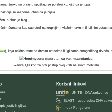
icama, široko su prirasli, spuštaju se po stručku, oštrica je tupa.
bazidije su 4-sporne; otrusina je bijela.
ažen, a okus je blag.
ričnim šumama kao saprotrof na krupnijim i vlažnim drvnim ili biljnim ostacima
lis
), koja obično raste na drvnim ostacima ili iglicama crnogoričnog drveća,
Skeniraj QR kod za brzi pristup ovoj vrsti na svom mobitelu.
o
Korisni linkovi
ora
UNITE - DNA sekvence
a
BLAST - usporedba DNA sekv
pis jestivih gljiva
Index Fungorum