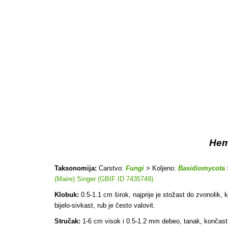
Hem
Taksonomija:
Carstvo:
Fungi
> Koljeno:
Basidiomycota
(Maire) Singer (GBIF ID 7435749)
Klobuk:
0.5-1.1 cm širok, najprije je stožast do zvonolik, ka
bijelo-sivkast, rub je često valovit.
Stručak:
1-6 cm visok i 0.5-1.2 mm debeo, tanak, končast, v