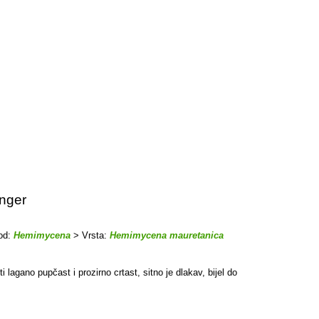
inger
od:
Hemimycena
> Vrsta:
Hemimycena mauretanica
i lagano pupčast i prozirno crtast, sitno je dlakav, bijel do