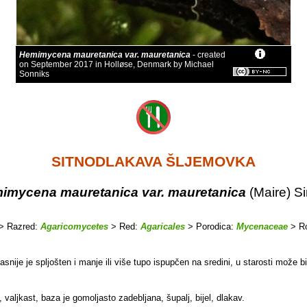
Hemimycena mauretanica var. mauretanica
- created
on September 2017 in Holløse, Denmark by Michael
Sonniks
SITNODLAKAVA ŠLJEMOVKA
imycena mauretanica var. mauretanica
(Maire) S
> Razred:
Agaricomycetes
> Red:
Agaricales
> Porodica:
Mycenaceae
> R
snije je spljošten i manje ili više tupo ispupčen na sredini, u starosti može bit
aljkast, baza je gomoljasto zadebljana, šupalj, bijel, dlakav.