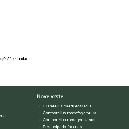
.
 najčešće smreke.
Nove vrste
Craterellus caeruleofuscus
Cantharellus roseofagetorum
enci
Cantharellus romagnesianus
Perenniporia fraxinea