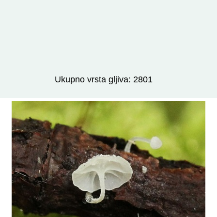
Izravno podređene niže takse:
prikaži
Ukupno vrsta gljiva: 2801