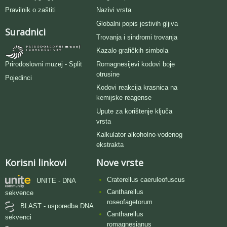
Pravilnik o zaštiti
Nazivi vrsta
Globalni popis jestivih gljiva
Suradnici
Trovanja i sindromi trovanja
Kazalo grafičkih simbola
Romagnesijevi kodovi boje
Prirodoslovni muzej - Split
otrusine
Pojedinci
Kodovi reakcija krasnica na
kemijske reagense
Upute za korištenje ključa
vrsta
Kalkulator alkoholno-vodenog
ekstrakta
Korisni linkovi
Nove vrste
Craterellus caeruleofuscus
UNITE - DNA
Cantharellus
sekvence
roseofagetorum
BLAST - usporedba DNA
Cantharellus
sekvenci
romagnesianus