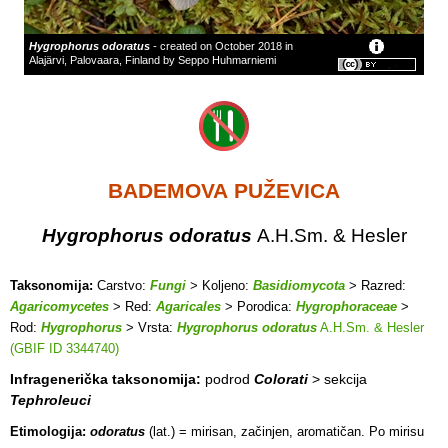
Hygrophorus odoratus
- created on October 2018 in
Alajärvi, Palovaara, Finland by Seppo Huhmarniemi
BADEMOVA PUŽEVICA
Hygrophorus odoratus
A.H.Sm. & Hesler
Taksonomija:
Carstvo:
Fungi
> Koljeno:
Basidiomycota
> Razred:
Agaricomycetes
> Red:
Agaricales
> Porodica:
Hygrophoraceae
>
Rod:
Hygrophorus
> Vrsta:
Hygrophorus odoratus
A.H.Sm. & Hesler
(GBIF ID 3344740)
Infragenerička taksonomija:
podrod
Colorati
> sekcija
Tephroleuci
Etimologija:
odoratus
(lat.) = mirisan, začinjen, aromatičan. Po mirisu