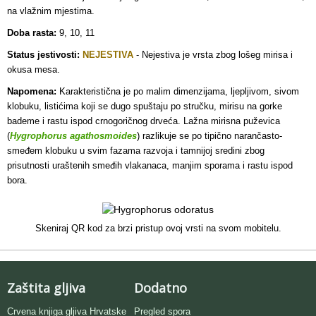
na vlažnim mjestima.
Doba rasta:
9, 10, 11
Status jestivosti:
NEJESTIVA
- Nejestiva
je vrsta zbog lošeg mirisa i
okusa mesa.
Napomena:
Karakteristična je po malim dimenzijama, ljepljivom, sivom
klobuku, listićima koji se dugo spuštaju po stručku, mirisu na gorke
bademe i rastu ispod crnogoričnog drveća. Lažna mirisna puževica
(
Hygrophorus agathosmoides
) razlikuje se po tipično narančasto-
smeđem klobuku u svim fazama razvoja i tamnijoj sredini zbog
prisutnosti uraštenih smeđih vlakanaca, manjim sporama i rastu ispod
bora.
Skeniraj QR kod za brzi pristup ovoj vrsti na svom mobitelu.
Zaštita gljiva
Dodatno
Crvena knjiga gljiva Hrvatske
Pregled spora