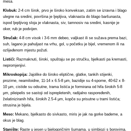
mesa.
Klobuk:
2-4 cm širok, prvo je široko konveksan, zatim se izravna i blago
ulegne na sredini, površina je ljepljiva, vlaknasta do blago baršunasta,
ispod ljepljivog sloja je vlaknasta, siv, tamnosiv na sredini, kasnije je
oker, rub je podvijen.
Stručak:
4-8 cm visok i 3-6 mm debeo, valjkast ili se sužava prema bazi,
suh, lagano je pahuljast na vrhu, gol, u početku je bijel, vremenom ili na
ozlijeđenom mjestu požuti.
Listići:
Razmaknuti, široki, spuštaju se po stručku, bjelkasti pa kremasti,
nepromjenjivi.
Mikroskopija:
Jajolike do široko eliptične, glatke, tankih stijenki,
prozirne, neamiloidne, 11-14 x 6.5-8 µm, bazidije su 4-sporne, 40-62 x 8-
10 µm, cistide su odsutne, trama listića je formirana od hifa širokih 5-8
µm, pileipelis se sastoji od isprepletenih, radijalno raspoređenih,
želatiniziranih hifa, širokih 2.5-4 µm, kopče su prisutne u trami listića;
otrusina je bijela.
Meso:
Mekano, bjelkasto do sivkasto, miris je jak na gorke bademe, a
okus je blag.
Stanište:
Raste u jesen u bjelogoričnim šumama, u simbiozi s borovima,