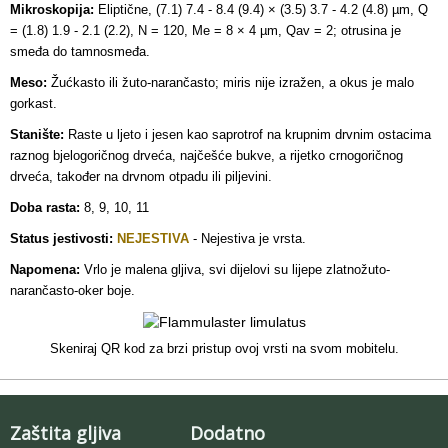
Mikroskopija:
Eliptične, (7.1) 7.4 - 8.4 (9.4) × (3.5) 3.7 - 4.2 (4.8) µm, Q
= (1.8) 1.9 - 2.1 (2.2), N = 120, Me = 8 × 4 µm, Qav = 2; otrusina je
smeđa do tamnosmeđa.
Meso:
Žućkasto ili žuto-narančasto; miris nije izražen, a okus je malo
gorkast.
Stanište:
Raste u ljeto i jesen kao saprotrof na krupnim drvnim ostacima
raznog bjelogoričnog drveća, najčešće bukve, a rijetko crnogoričnog
drveća, također na drvnom otpadu ili piljevini.
Doba rasta:
8, 9, 10, 11
Status jestivosti:
NEJESTIVA
- Nejestiva je vrsta.
Napomena:
Vrlo je malena gljiva, svi dijelovi su lijepe zlatnožuto-
narančasto-oker boje.
Skeniraj QR kod za brzi pristup ovoj vrsti na svom mobitelu.
Zaštita gljiva
Dodatno