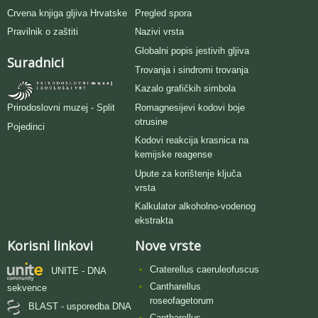
Crvena knjiga gljiva Hrvatske
Pregled spora
Pravilnik o zaštiti
Nazivi vrsta
Globalni popis jestivih gljiva
Suradnici
Trovanja i sindromi trovanja
Kazalo grafičkih simbola
Romagnesijevi kodovi boje
Prirodoslovni muzej - Split
otrusine
Pojedinci
Kodovi reakcija krasnica na
kemijske reagense
Upute za korištenje ključa
vrsta
Kalkulator alkoholno-vodenog
ekstrakta
Korisni linkovi
Nove vrste
Craterellus caeruleofuscus
UNITE - DNA
Cantharellus
sekvence
roseofagetorum
BLAST - usporedba DNA
Cantharellus