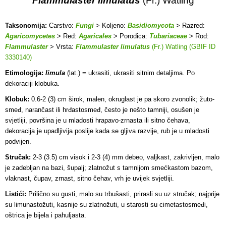
Flammulaster limulatus
(Fr.) Watling
Taksonomija:
Carstvo:
Fungi
> Koljeno:
Basidiomycota
> Razred:
Agaricomycetes
> Red:
Agaricales
> Porodica:
Tubariaceae
> Rod:
Flammulaster
> Vrsta:
Flammulaster limulatus
(Fr.) Watling (GBIF ID
3330140)
Etimologija:
limula
(lat.) = ukrasiti, ukrasiti sitnim detaljima. Po
dekoraciji klobuka.
Klobuk:
0.6-2 (3) cm širok, malen, okruglast je pa skoro zvonolik; žuto-
smeđ, narančast ili hrđastosmeđ, često je nešto tamniji, osušen je
svjetliji, površina je u mladosti hrapavo-zrnasta ili sitno čehava,
dekoracija je upadljivija poslije kada se gljiva razvije, rub je u mladosti
podvijen.
Stručak:
2-3 (3.5) cm visok i 2-3 (4) mm debeo, valjkast, zakrivljen, malo
je zadebljan na bazi, šupalj; zlatnožut s tamnijom smećkastom bazom,
vlaknast, čupav, zrnast, sitno čehav, vrh je uvijek svjetliji.
Listići:
Prilično su gusti, malo su trbušasti, prirasli su uz stručak; najprije
su limunastožuti, kasnije su zlatnožuti, u starosti su cimetastosmeđi,
oštrica je bijela i pahuljasta.