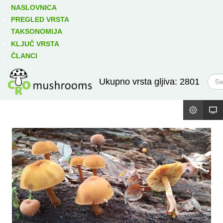
Izravno podređene niže takse:
prikaži
NASLOVNICA
PREGLED VRSTA
TAKSONOMIJA
KLJUČ VRSTA
ČLANCI
T
Ukupno vrsta gljiva: 2801
r
a
ž
i