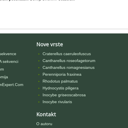
Nove vrste
sekvence
Craterellus caeruleofuscus
Cantharellus roseofagetorum
 sekvenci
Cantharellus romagnesianus
um
Perenniporia fraxinea
omija
Rhodotus palmatus
mExpert.Com
Hydnocystis piligera
Inocybe griseoscabrosa
Inocybe rivularis
Kontakt
O autoru