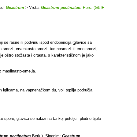
od:
Geastrum
> Vrsta:
Geastrum pectinatum
Pers. (GBIF
 se rašire ili podvinu ispod endoperidija (glavice sa
avo-smeđi, crvenkasto-smeđi, tamnosmeđi ili crno-smeđi;
e oštro stožasta i crtasta, s karakterističnom je jako
no maslinasto-smeđa.
iglicama, na vapnenačkom tlu, voli toplija područja.
 spore, glavica se nalazi na tankoj peteljci, plodno tijelo
trum pectinatum
Berk.), Sinonim:
Geastrum