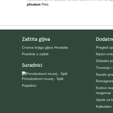
plicatum
Pers.
Zaštita gljiva
Dodatn
Crvena knjiga gljiva Hrvatske
Pregled sp
Pravilnik o zaštiti
Nazivi vrst
Globalni po
Suradnici
Trovanja i
Kazalo gra
Prirodoslovni muzej - Split
Romagnesij
Pojedinci
Kodovi rea
reagense
Upute za ko
Kalkulator