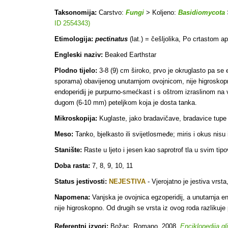
Taksonomija:
Carstvo:
Fungi
> Koljeno:
Basidiomycota
ID 2554343)
Etimologija:
pectinatus
(lat.) = češljolika, Po crtastom ap
Engleski naziv:
Beaked Earthstar
Plodno tijelo:
3-8 (9) cm široko, prvo je okruglasto pa se e
sporama) obavijenog unutarnjom ovojnicom, nije higroskopn
endoperidij je purpurno-smećkast i s oštrom izraslinom na vr
dugom (6-10 mm) peteljkom koja je dosta tanka.
Mikroskopija:
Kuglaste, jako bradavičave, bradavice tupe 
Meso:
Tanko, bjelkasto ili svijetlosmeđe; miris i okus nisu 
Stanište:
Raste u ljeto i jesen kao saprotrof tla u svim t
Doba rasta:
7, 8, 9, 10, 11
Status jestivosti:
NEJESTIVA
- Vjerojatno je j
estiva vrsta
Napomena:
Vanjska je ovojnica egzoperidij, a unutarnja end
nije higroskopno. Od drugih se vrsta iz ovog roda razlikuje
Referentni izvori:
Božac, Romano. 2008.
Enciklopedija gl