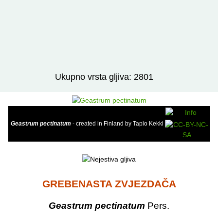
Izravno podređene niže takse:
prikaži
Ukupno vrsta gljiva: 2801
Geastrum pectinatum
- created in Finland by Tapio Kekki
GREBENASTA ZVJEZDAČA
Geastrum pectinatum
Pers.