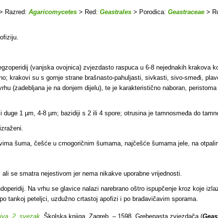
> Razred:
Agaricomycetes
> Red:
Geastrales
> Porodica:
Geastraceae
> R
ofiziju.
gzoperidij (vanjska ovojnica) zvjezdasto raspuca u 6-8 nejednakih krakova koji
o; krakovi su s gornje strane brašnasto-pahuljasti, sivkasti, sivo-smeđi, pl
hu (zadebljana je na donjem dijelu), te je karakteristično naboran, peristoma j
i duge 1 µm, 4-8 µm; bazidiji s 2 ili 4 spore; otrusina je tamnosmeđa do tam
izraženi.
ipovima šuma, češće u crnogoričnim šumama, najčešće šumama jele, na otpalim 
, ali se smatra nejestivom jer nema nikakve uporabne vrijednosti.
operidij. Na vrhu se glavice nalazi narebrano oštro ispupčenje kroz koje izlaze
 po tankoj peteljci, uzdužno crtastoj apofizi i po bradavičavim sporama.
jiva, 2. svezak
. Školska knjiga. Zagreb. – 1598. Grebenasta zvjezdača (
Geas