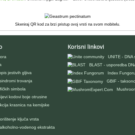
Skeniraj QR kod za brzi pristup ovoj vrsti na svom mobitelu.
o
Korisni linkovi
ora
UNITE - DNA 
a
BLAST - usporedba DNA
pis jestivih gljiva
Index Fungor
 sindromi trovanja
GBIF - takson
fičkih simbola
Mushroo
evi kodovi boje otrusine
kcija krasnica na kemijske
rištenje ključa vrsta
 alkoholno-vodenog ekstrakta