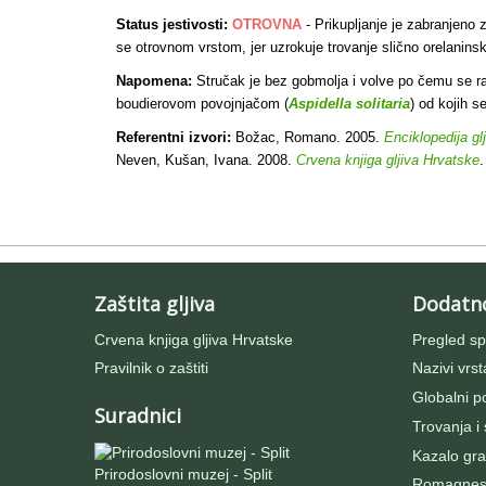
Status jestivosti:
OTROVNA
- Prikupljanje je zabranjeno 
se otrovnom vrstom, jer uzrokuje trovanje slično orelaninsk
Napomena:
Stručak je bez gobmolja i volve po čemu se raz
boudierovom povojnjačom (
Aspidella solitaria
) od kojih s
Referentni izvori:
Božac, Romano. 2005.
Enciklopedija gl
Neven, Kušan, Ivana. 2008.
Crvena knjiga gljiva Hrvatske
.
Zaštita gljiva
Dodatn
Crvena knjiga gljiva Hrvatske
Pregled sp
Pravilnik o zaštiti
Nazivi vrst
Globalni po
Suradnici
Trovanja i
Kazalo gra
Prirodoslovni muzej - Split
Romagnesij