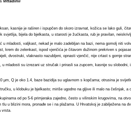
za
Vittadinii
san, kasnije je raširen i ispupčen do skoro izravnat, kožica se lako guli, čit
vjetlija, bijela do bjelkasta, u starosti je žućkasta, rub je pravilan, neiskrivl
 u mladosti, valjkast, nekad je malo zadebljan na bazi, nema gomolj niti volvu
kast, krem do zelenkast, ispod vjenčića je čitavom dužinom prekriven s pojas
li, dvostruki, vlaknasto nazubljeni, opnasti vjenčić, nije crtast s gornje stran
), u mladosti su izrezani uz stručak i prirasli sa zupcem, kasnije su slobodni,
10 µm, Q je oko 1.4, baze bazidija su uglavnom s kopčama; otrusina je svijetl
ručku, u klobuku je bjelkasto; miriše ugodno na gljive ili malo na češnjak, a 
u skupinama od po 5-6 primjeraka zajedno, često u vilinskim krugovima, na otv
om tlu u blizini mora, pronađe se i na plažama. U Hrvatskoj je zabilježena na d
 vrsta.