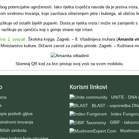
zbog potencijalne ugroženosti.
Iako rijetka izvješća navode da je jestiva vrsta, 
om sindromu trovanja, koje završava oštećenjem jetre i bubrega, ali obično be
likuje od ostalih bijelih pupavki. Dosta je rijetka vrsta i može se zamijeniti
e razlikuje po vjenčiću koji s gornje strane nije crtast.
jiva, 1. svezak
. Školska knjiga. Zagreb. – 8. Vitadinijeva muhara (
Amanita vit
 Ministarstvo kulture, Državni zavod za zaštitu prirode. Zagreb. – Kuštrava m
Skeniraj QR kod za brzi pristup ovoj vrsti na svom mobitelu.
o
Korisni linkovi
ora
UNITE - DNA 
a
BLAST - usporedba DNA
pis jestivih gljiva
Index Fungor
 sindromi trovanja
GBIF - takson
fičkih simbola
Mushroo
evi kodovi boje otrusine