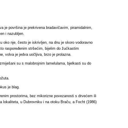
ava je površina je prekrivena bradavičavim, piramidalnim,
jen i nazubljen.
 oko nje, često je iskrivljen, na dnu je skoro vodoravno
asto raspoređenim stršećim, bijelim do žućkastim
e, volva je jedva uočljiva, brzo je prolazna.
 izmiješani su s malobrojnim lamelulama, bjelkasti su do
ožuta.
okus je blag.
orenim prostorima, bez mikorizne povezanosti s drvećem ili
va lokaliteta, u Dubrovniku i na otoku Braču, a Focht (1986)