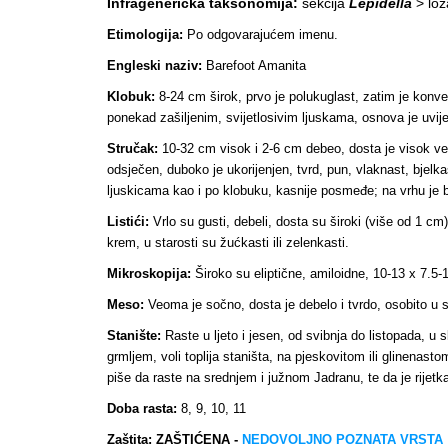
Infragenerička taksonomija:
sekcija
Lepidella
> lo
Etimologija:
Po odgovarajućem imenu.
Engleski naziv:
Barefoot Amanita
Klobuk:
8-24 cm širok, prvo je polukuglast, zatim je konvek
ponekad zašiljenim, svijetlosivim ljuskama, osnova je uvijek s
Stručak:
10-32 cm visok i 2-6 cm debeo, dosta je visok već
odsječen, duboko je ukorijenjen, tvrd, pun, vlaknast, bjel
ljuskicama kao i po klobuku, kasnije posmeđe; na vrhu je bije
Listići:
Vrlo su gusti, debeli, dosta su široki (više od 1 cm
krem, u starosti su žućkasti ili zelenkasti.
Mikroskopija:
Široko su eliptične, amiloidne, 10-13 x 7.5-
Meso:
Veoma je sočno, dosta je debelo i tvrdo, osobito u st
Stanište:
Raste u ljeto i jesen, od svibnja do listopada, 
grmljem, voli toplija staništa, na pjeskovitom ili glinenast
piše da raste na srednjem i južnom Jadranu, te da je rijetka
Doba rasta:
8, 9, 10, 11
Zaštita: ZAŠTIĆENA -
NEDOVOLJNO POZNATA VRSTA