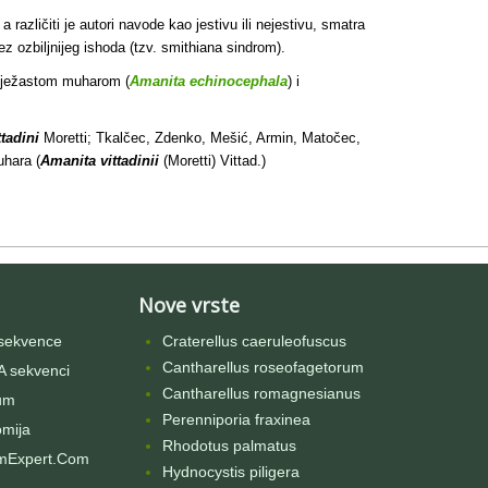
a različiti je autori navode kao jestivu ili nejestivu, smatra
z ozbiljnijeg ishoda (tzv. smithiana sindrom).
 s ježastom muharom (
Amanita echinocephala
) i
tadini
Moretti
; Tkalčec, Zdenko, Mešić, Armin, Matočec,
uhara (
Amanita vittadinii
(Moretti) Vittad.)
Nove vrste
sekvence
Craterellus caeruleofuscus
Cantharellus roseofagetorum
 sekvenci
Cantharellus romagnesianus
um
Perenniporia fraxinea
omija
Rhodotus palmatus
mExpert.Com
Hydnocystis piligera