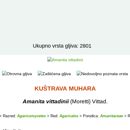
Izravno podređene niže takse:
prikaži
Ukupno vrsta gljiva: 2801
KUŠTRAVA MUHARA
Amanita vittadinii
(Moretti) Vittad.
> Razred:
Agaricomycetes
> Red:
Agaricales
> Porodica:
Amanitaceae
> R