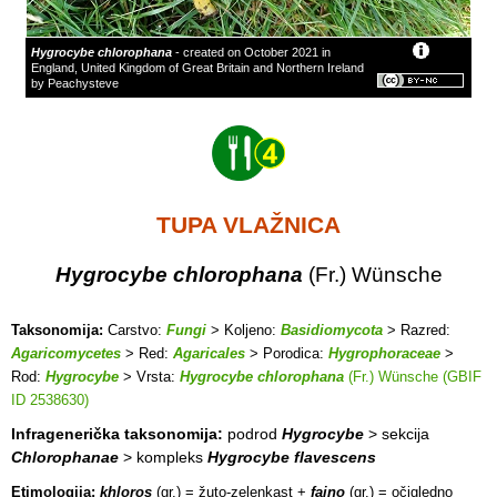
Hygrocybe chlorophana
- created on October 2021 in
England, United Kingdom of Great Britain and Northern Ireland
by Peachysteve
TUPA VLAŽNICA
Hygrocybe chlorophana
(Fr.) Wünsche
Taksonomija:
Carstvo:
Fungi
> Koljeno:
Basidiomycota
> Razred:
Agaricomycetes
> Red:
Agaricales
> Porodica:
Hygrophoraceae
>
Rod:
Hygrocybe
> Vrsta:
Hygrocybe chlorophana
(Fr.) Wünsche (GBIF
ID 2538630)
Infragenerička taksonomija:
podrod
Hygrocybe
> sekcija
Chlorophanae
> kompleks
Hygrocybe flavescens
Etimologija:
khloros
(gr.) = žuto-zelenkast +
faino
(gr.) = očigledno