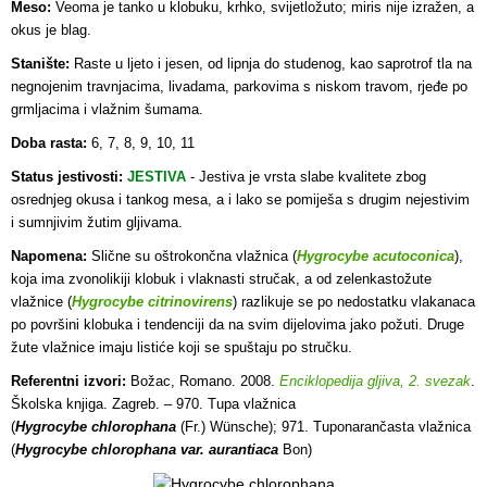
Meso:
Veoma je tanko u klobuku, krhko, svijetložuto; miris nije izražen, a
okus je blag.
Stanište:
Raste u ljeto i jesen, od lipnja do studenog, kao saprotrof tla na
negnojenim travnjacima, livadama, parkovima s niskom travom, rjeđe po
grmljacima i vlažnim šumama
.
Doba rasta:
6, 7, 8, 9, 10, 11
Status jestivosti:
JESTIVA
- J
estiva je vrsta slabe kvalitete zbog
osrednjeg okusa i tankog mesa, a i lako se pomiješa s drugim nejestivim
i sumnjivim žutim gljivama.
Napomena:
Slične su oštrokončna vlažnica (
Hygrocybe acutoconica
),
koja ima zvonolikiji klobuk i vlaknasti stručak, a od zelenkastožute
vlažnice (
Hygrocybe citrinovirens
) razlikuje se po nedostatku vlakanaca
po površini klobuka i tendenciji da na svim dijelovima jako požuti. Druge
žute vlažnice imaju listiće koji se spuštaju po stručku.
Referentni izvori:
Božac, Romano. 2008.
Enciklopedija gljiva, 2. svezak
.
Školska knjiga. Zagreb. – 970. Tupa vlažnica
(
Hygrocybe
chlorophana
(Fr.) Wünsche); 971. Tuponarančasta vlažnica
(
Hygrocybe
chlorophana var. aurantiaca
Bon)