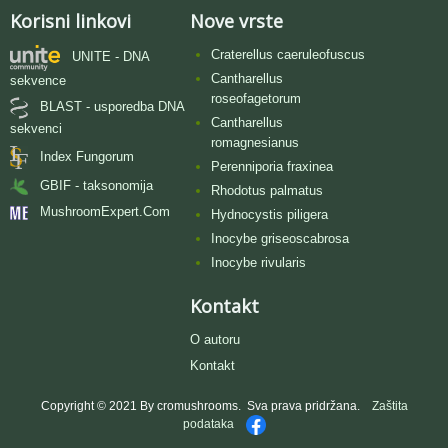
Korisni linkovi
Nove vrste
Craterellus caeruleofuscus
UNITE - DNA
Cantharellus
sekvence
roseofagetorum
BLAST - usporedba DNA
Cantharellus
sekvenci
romagnesianus
Index Fungorum
Perenniporia fraxinea
GBIF - taksonomija
Rhodotus palmatus
MushroomExpert.Com
Hydnocystis piligera
Inocybe griseoscabrosa
Inocybe rivularis
Kontakt
O autoru
Kontakt
Copyright © 2021 By cromushrooms. Sva prava pridržana.
Zaštita
podataka