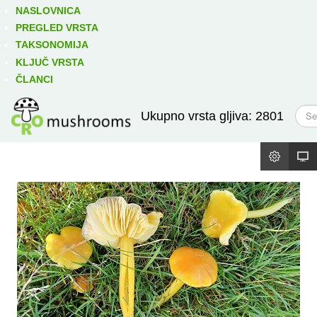
Izravno podređene niže takse:
prikaži
NASLOVNICA
PREGLED VRSTA
TAKSONOMIJA
KLJUČ VRSTA
ČLANCI
T
Ukupno vrsta gljiva: 2801
r
a
ž
i