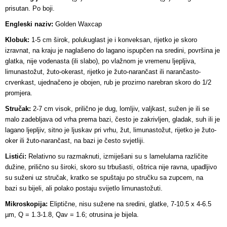
prisutan. Po boji.
Engleski naziv:
Golden Waxcap
Klobuk:
1-5 cm širok, polukuglast je i konveksan, rijetko je skoro
izravnat, na kraju je naglašeno do lagano ispupčen na sredini, površina je
glatka, nije vodenasta (ili slabo), po vlažnom je vremenu ljepljiva,
limunastožut, žuto-okerast, rijetko je žuto-narančast ili narančasto-
crvenkast, ujednačeno je obojen, rub je prozirno narebran skoro do 1/2
promjera.
Stručak:
2-7 cm visok, prilično je dug, lomljiv, valjkast, sužen je ili se
malo zadebljava od vrha prema bazi, često je zakrivljen, gladak, suh ili je
lagano ljepljiv, sitno je ljuskav pri vrhu, žut, limunastožut, rijetko je žuto-
oker ili žuto-narančast, na bazi je često svjetliji.
Listići:
Relativno su razmaknuti, izmiješani su s lamelulama različite
dužine, prilično su široki, skoro su trbušasti, oštrica nije ravna, upadljivo
su suženi uz stručak, kratko se spuštaju po stručku sa zupcem, na
bazi su bijeli, ali polako postaju svijetlo limunastožuti.
Mikroskopija:
Eliptične, nisu sužene na sredini, glatke, 7-10.5 x 4-6.5
µm, Q = 1.3-1.8, Qav = 1.6; otrusina je bijela.