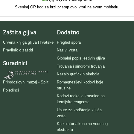
Skeniraj QR kod za brzi pristup ovoj vrsti na svom mobitelu.
Zaštita gljiva
Dodatno
Crvena knjiga gljiva Hrvatske
Pregled spora
Pravilnik o zaštiti
Nazivi vrsta
Globalni popis jestivih gljiva
Suradnici
Trovanja i sindromi trovanja
Kazalo grafičkih simbola
Romagnesijevi kodovi boje
Prirodoslovni muzej - Split
otrusine
Pojedinci
Kodovi reakcija krasnica na
kemijske reagense
Upute za korištenje ključa
vrsta
Kalkulator alkoholno-vodenog
ekstrakta