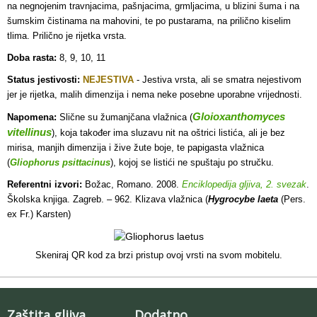
na negnojenim travnjacima, pašnjacima, grmljacima, u blizini šuma i na
šumskim čistinama na mahovini, te po pustarama, na prilično kiselim
tlima. Prilično je rijetka vrsta.
Doba rasta:
8, 9, 10, 11
Status jestivosti:
NEJESTIVA
- J
estiva vrsta, ali se smatra nejestivom
jer je rijetka, malih dimenzija i nema neke posebne uporabne vrijednosti.
Gloioxanthomyces
Napomena:
Slične su žumanjčana vlažnica (
vitellinus
), koja također ima sluzavu nit na oštrici listića, ali je bez
mirisa, manjih dimenzija i žive žute boje, te papigasta vlažnica
(
Gliophorus psittacinus
), kojoj se listići ne spuštaju po stručku.
Referentni izvori:
Božac, Romano. 2008.
Enciklopedija gljiva, 2. svezak
.
Školska knjiga. Zagreb. – 962. Klizava vlažnica (
Hygrocybe laeta
(Pers.
ex Fr.) Karsten)
Skeniraj QR kod za brzi pristup ovoj vrsti na svom mobitelu.
Zaštita gljiva
Dodatno