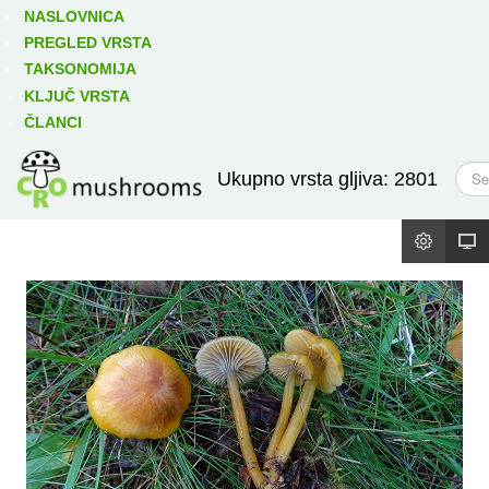
Izravno podređene niže takse:
prikaži
NASLOVNICA
PREGLED VRSTA
TAKSONOMIJA
KLJUČ VRSTA
ČLANCI
T
Ukupno vrsta gljiva: 2801
r
a
ž
i