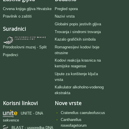
Crvena knjiga gljiva Hrvatske
Pregled spora
Pravilnik o zaštiti
Nazivi vrsta
Globalni popis jestivih gljiva
Suradnici
Trovanja i sindromi trovanja
Kazalo grafičkih simbola
Romagnesijevi kodovi boje
Prirodoslovni muzej - Split
otrusine
Pojedinci
Kodovi reakcija krasnica na
kemijske reagense
Upute za korištenje ključa
vrsta
Kalkulator alkoholno-vodenog
ekstrakta
Korisni linkovi
Nove vrste
Craterellus caeruleofuscus
UNITE - DNA
Cantharellus
sekvence
roseofagetorum
BLAST - usporedba DNA