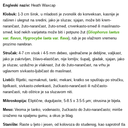
Engleski naziv:
Heath Waxcap
Klobuk:
1-3 cm širok, u mladosti je zvonolik do konveksan, kasnije je
raširen i ulegnut na sredini, jako je sluzav, sjajan, može biti krem-
narančast, žuto-narančast, žuto-smeđ, crvenkasto-smeđ ili maslinasto-
smeđ, kod nekih varijeteta može biti i potpuno žut (
Gliophorus laetus
var. flavus
,
Hygrocybe laeta var. flava
), rub je po vlažnom vremenu
prozirno narebran.
Stručak:
4-7 cm visok i 4-5 mm debeo, ujednačene je debljine, valjkast,
jako je zakrivljen, žilavo-elastičan, nije lomljiv, šupalj, gladak, sjajan, jako
je sluzav, uzdužno je vlaknast, žut do žuto-narančast, na vrhu je
uglavnom sivkasto-ljubičast do maslinast.
Listići:
Rijetki, razmaknuti, tanki, mekani, kratko se spuštaju po stručku,
bjelkasti, sivkasto-zelenkasti, žućkasto-narančasti ili ružičasto-
narančasti, rub oštrice je sa sluzavom niti.
Mikroskopija:
Eliptične, duguljaste, 5-8.5 x 3.5-5 µm; otrusina je bijela.
Meso:
Veoma je tanko, vodenasto, žućkasto do žuto-narančasto; miriše
izraženo na spaljenu gumu, a okus je blag.
Stanište:
Raste u ljeto i jesen, od kolovoza do studenog, kao saprotrof tla