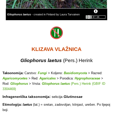
Gliophorus laetus
- created in Finland by Laura Tarvainen
KLIZAVA VLAŽNICA
Gliophorus laetus
(Pers.) Herink
Taksonomija:
Carstvo:
Fungi
> Koljeno:
Basidiomycota
> Razred:
Agaricomycetes
> Red:
Agaricales
> Porodica:
Hygrophoraceae
>
Rod:
Gliophorus
> Vrsta:
Gliophorus laetus
(Pers.) Herink (GBIF ID
3304469)
Infragenerička taksonomija:
sekcija
Glutinosae
Etimologija:
laetus
(lat.) = sretan, zadovoljan, kitnjast, urešen. Po lijepoj
boji.