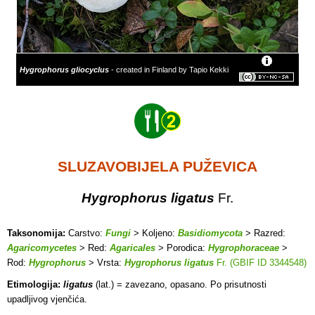
Hygrophorus gliocyclus
- created in Finland by Tapio Kekki
SLUZAVOBIJELA PUŽEVICA
Hygrophorus ligatus
Fr.
Taksonomija:
Carstvo:
Fungi
> Koljeno:
Basidiomycota
> Razred:
Agaricomycetes
> Red:
Agaricales
> Porodica:
Hygrophoraceae
>
Rod:
Hygrophorus
> Vrsta:
Hygrophorus ligatus
Fr. (GBIF ID 3344548)
Etimologija:
ligatus
(lat.) = zavezano, opasano. Po prisutnosti
upadljivog vjenčića.