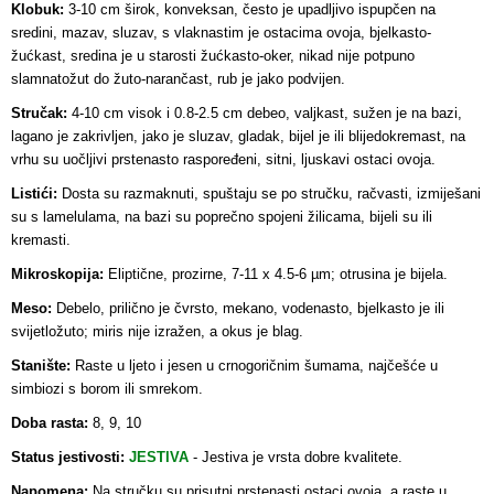
Klobuk:
3-10 cm širok, konveksan, često je upadljivo ispupčen na
sredini, mazav, sluzav, s vlaknastim je ostacima ovoja, bjelkasto-
žućkast, sredina je u starosti žućkasto-oker, nikad nije potpuno
slamnatožut do žuto-narančast, rub je jako podvijen.
Stručak:
4-10 cm visok i 0.8-2.5 cm debeo, valjkast, sužen je na bazi,
lagano je zakrivljen, jako je sluzav, gladak, bijel je ili blijedokremast, na
vrhu su uočljivi prstenasto raspoređeni, sitni, ljuskavi ostaci ovoja.
Listići:
Dosta su razmaknuti, spuštaju se po stručku, račvasti, izmiješani
su s lamelulama, na bazi su poprečno spojeni žilicama, bijeli su ili
kremasti.
Mikroskopija:
Eliptične, prozirne, 7-11 x 4.5-6 µm; otrusina je bijela.
Meso:
Debelo, prilično je čvrsto, mekano, vodenasto, bjelkasto je ili
svijetložuto; miris nije izražen, a okus je blag.
Stanište:
Raste u ljeto i jesen u crnogoričnim šumama, najčešće u
simbiozi s borom ili smrekom.
Doba rasta:
8, 9, 10
Status jestivosti:
JESTIVA
-
Jestiva je vrsta dobre kvalitete.
Napomena:
Na stručku su prisutni prstenasti ostaci ovoja, a raste u