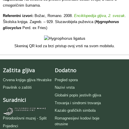
crnogoričnim šumama.
Referentni izvori:
Božac, Romano. 2008.
Enciklopedija gljiva, 2. svezak
.
Školska knjiga. Zagreb. – 929. Sluzavobijela puževica (
Hygrophorus
gliocyclus
Perd. ex Fries)
Skeniraj QR kod za brzi pristup ovoj vrsti na svom mobitelu.
Zaštita gljiva
Dodatno
Crvena knjiga gljiva Hrvatske
Pregled spora
Pravilnik o zaštiti
Nazivi vrsta
Globalni popis jestivih gljiva
Suradnici
Trovanja i sindromi trovanja
Kazalo grafičkih simbola
Romagnesijevi kodovi boje
Prirodoslovni muzej - Split
otrusine
Pojedinci