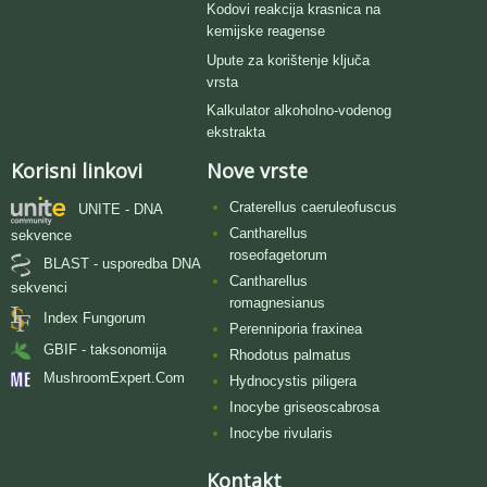
Kodovi reakcija krasnica na
kemijske reagense
Upute za korištenje ključa
vrsta
Kalkulator alkoholno-vodenog
ekstrakta
Korisni linkovi
Nove vrste
Craterellus caeruleofuscus
UNITE - DNA
Cantharellus
sekvence
roseofagetorum
BLAST - usporedba DNA
Cantharellus
sekvenci
romagnesianus
Index Fungorum
Perenniporia fraxinea
GBIF - taksonomija
Rhodotus palmatus
MushroomExpert.Com
Hydnocystis piligera
Inocybe griseoscabrosa
Inocybe rivularis
Kontakt