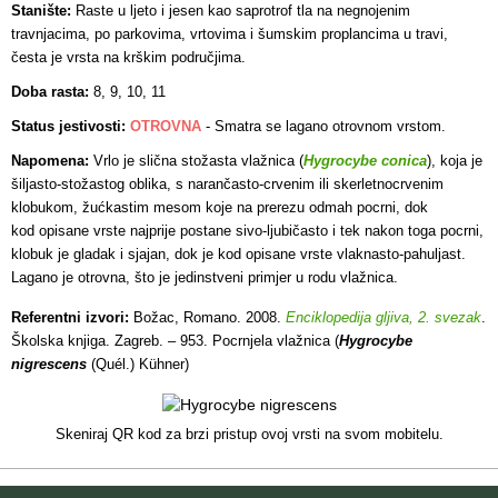
Stanište:
Raste u ljeto i jesen kao saprotrof tla na negnojenim
travnjacima, po parkovima, vrtovima i šumskim proplancima u travi,
česta je vrsta na krškim područjima.
Doba rasta:
8, 9, 10, 11
Status jestivosti:
OTROVNA
- Smatra se lagano otrovnom vrstom.
Napomena:
Vrlo je slična stožasta vlažnica (
Hygrocybe conica
), koja je
šiljasto-stožastog oblika, s narančasto-crvenim ili skerletnocrvenim
klobukom, žućkastim mesom koje na prerezu odmah pocrni, dok
kod opisane vrste najprije postane sivo-ljubičasto i tek nakon toga pocrni,
klobuk je gladak i sjajan, dok je kod opisane vrste vlaknasto-pahuljast.
Lagano je otrovna, što je jedinstveni primjer u rodu vlažnica.
Referentni izvori:
Božac, Romano. 2008.
Enciklopedija gljiva, 2. svezak
.
Školska knjiga. Zagreb. – 953. Pocrnjela vlažnica (
Hygrocybe
nigrescens
(Quél.) Kühner)
Skeniraj QR kod za brzi pristup ovoj vrsti na svom mobitelu.