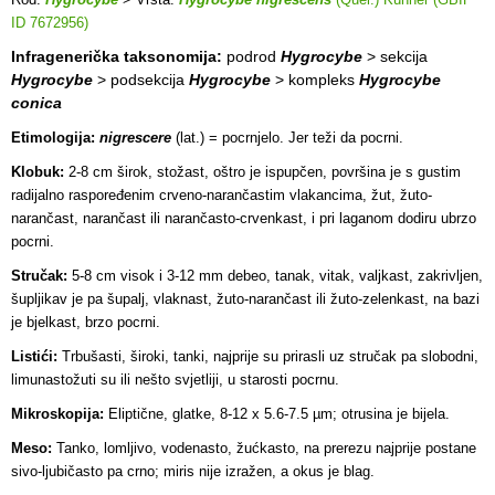
ID 7672956)
Infragenerička taksonomija:
podrod
Hygrocybe
> sekcija
Hygrocybe
> podsekcija
Hygrocybe
> kompleks
Hygrocybe
conica
Etimologija:
nigrescere
(lat.) = pocrnjelo. Jer teži da pocrni.
Klobuk:
2-8 cm širok, stožast, oštro je ispupčen, površina je s gustim
radijalno raspoređenim crveno-narančastim vlakancima, žut, žuto-
narančast, narančast ili narančasto-crvenkast, i pri laganom dodiru ubrzo
pocrni.
Stručak:
5-8 cm visok i 3-12 mm debeo, tanak, vitak, valjkast, zakrivljen,
šupljikav je pa šupalj, vlaknast, žuto-narančast ili žuto-zelenkast, na bazi
je bjelkast, brzo pocrni.
Listići:
Trbušasti, široki, tanki, najprije su prirasli uz stručak pa slobodni,
limunastožuti su ili nešto svjetliji, u starosti pocrnu.
Mikroskopija:
Eliptične, glatke, 8-12 x 5.6-7.5 µm; otrusina je bijela.
Meso:
Tanko, lomljivo, vodenasto, žućkasto, na prerezu najprije postane
sivo-ljubičasto pa crno; miris nije izražen, a okus je blag.