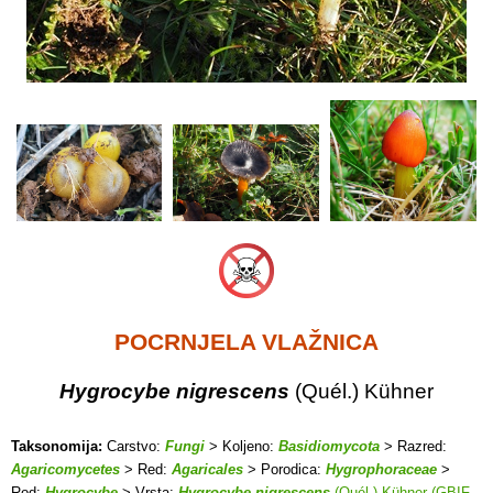
POCRNJELA VLAŽNICA
Hygrocybe nigrescens
(Quél.) Kühner
Taksonomija:
Carstvo:
Fungi
> Koljeno:
Basidiomycota
> Razred:
Agaricomycetes
> Red:
Agaricales
> Porodica:
Hygrophoraceae
>
Rod:
Hygrocybe
> Vrsta:
Hygrocybe nigrescens
(Quél.) Kühner (GBIF