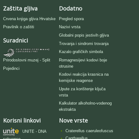
Zaštita gljiva
Dodatno
Crvena knjiga gljiva Hrvatske
Pregled spora
Pravilnik o zaštiti
Nazivi vrsta
Globalni popis jestivih gljiva
Suradnici
Trovanja i sindromi trovanja
Kazalo grafičkih simbola
Romagnesijevi kodovi boje
Prirodoslovni muzej - Split
otrusine
Pojedinci
Kodovi reakcija krasnica na
kemijske reagense
Upute za korištenje ključa
vrsta
Kalkulator alkoholno-vodenog
ekstrakta
Korisni linkovi
Nove vrste
Craterellus caeruleofuscus
UNITE - DNA
Cantharellus
sekvence