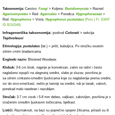
Taksonomija:
Carstvo:
Fungi
> Koljeno:
Basidiomycota
> Razred:
Agaricomycetes
> Red:
Agaricales
> Porodica:
Hygrophoraceae
>
Rod:
Hygrophorus
> Vrsta:
Hygrophorus pustulatus
(Pers.) Fr. (GBIF
ID 9210249)
Infragenerička taksonomija:
podrod
Colorati
> sekcija
Tephroleuci
Etimologija:
pustulatus
(lat.) = prišt, bubuljica. Po stručku osutom
sitnim crnim bradavicama.
Engleski naziv:
Blistered Woodwax
Klobuk:
3-6 cm širok, najprije je konveksan, zatim se raširi i često
naglašeno ispupči na ulegnutoj sredini, slabo je sluzav, površina je
sa sitnim crnkasto-smeđim ljuskicama koje su naglašenije prema sredini,
siv do sivo-smećkast, nešto je tamniji na sredini, rub je tanak, valovit,
ponekad malo narebran i nazubljen.
Stručak:
3-7 cm visok i 5-8 mm debeo, valjkast, zakrivljen, površina je s
izraženim smeđim ljuskavim točkicama, bjelkast.
Listići:
Razmaknuti, na bazi su poprečno spojeni žilicama, prirasli su ili