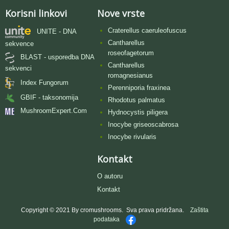
Korisni linkovi
Nove vrste
Craterellus caeruleofuscus
UNITE - DNA
Cantharellus
sekvence
roseofagetorum
BLAST - usporedba DNA
Cantharellus
sekvenci
romagnesianus
Index Fungorum
Perenniporia fraxinea
GBIF - taksonomija
Rhodotus palmatus
MushroomExpert.Com
Hydnocystis piligera
Inocybe griseoscabrosa
Inocybe rivularis
Kontakt
O autoru
Kontakt
Copyright © 2021 By cromushrooms. Sva prava pridržana.
Zaštita
podataka