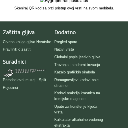
Skeniraj QR kod za brzi pristup ovoj vrsti na svom mobitelu.
Zaštita gljiva
Dodatno
Crvena knjiga gljiva Hrvatske
Pregled spora
Pravilnik o zaštiti
Nazivi vrsta
Globalni popis jestivih gljiva
Suradnici
Trovanja i sindromi trovanja
Kazalo grafičkih simbola
Romagnesijevi kodovi boje
Prirodoslovni muzej - Split
otrusine
Pojedinci
Kodovi reakcija krasnica na
kemijske reagense
Upute za korištenje ključa
vrsta
Kalkulator alkoholno-vodenog
ekstrakta