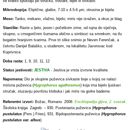
se kratko spuštaju po stručku, voštani, bijeli ili sivkasti.
Mikroskopija:
Eliptične, glatke, 7-10 x 4.5-6 µm; otrusina je bijela.
Meso:
Tanko, mekano, vlažno, bijelo; miris nije izražen, a okus je blag.
Stanište:
Raste u ljeto, jesen i početkom zime, od rujna do siječnja,
skupno, u crnogoričnim šumama obično u simbiozi sa smrekom, na tlu
bogatim hranjivim tvarima. Prve tri slike snimio je Neven Ferenčak, a
četvrtu Danijel Balaško, u studenom, na lokalitetu Javorovac kod
Koprivnice.
Doba rasta:
1, 9, 10, 11, 12
Status jestivosti:
JESTIVA
-
Jestiva je vrsta izvrsne kvalitete.
Napomena:
Dio je skupine puževica sivkaste boje u kojoj se nalazi
mirisna puževica (
Hygrophorus agathosmus
) koja ima bijelo ljuskavi
stručak, sluzaviju površinu klobuka i jak miris na gorke bademe.
Referentni izvori:
Božac, Romano. 2008.
Enciklopedija gljiva, 2. svezak
.
Školska knjiga. Zagreb. – 930. Pustenasta puževica (
Hygrophorus
pustulatus
(Pers.) Fries); 931. Bijelopustenasta puževica (
Hygrophorus
pustulatus var. albus
)