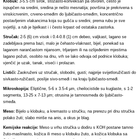
Klobuk:
3-5.5 cm širok, stožasto-konveksan pa otvoren, često je
ispupčen na sredini, sredina je nešto mesnatija; površina je prekrivena s
vinskicrvenim, crveno-smeđim do ljubičasto-smeđim, koncentrično
postavljenim vlakancima koja su gušća u sredini, prema rubu je sve
svjetliji, a rub je bjelkast i i često krpast od ostataka zastorka.
Stručak:
2-5 (6) cm visok i 0.4-0.8 (1) cm debeo, valjkast, lagano se
zadebljava prema bazi, malo je čehasto-vlaknast, bijel, ponekad sa
laganom narančastom nijansom, trljanjem ili na ozlijeđenim mjestima
lagano požuti, osobito na dnu, vrh se lako odvaja od podnice klobuka;
vjenčić je uzak, tanak, viseći i prolazan.
Listići:
Zaokruženi uz stručak, slobodni, gusti; najprije svijetloružičasti do
sivkasto-ružičasti, poslije sivo-smeđi i na kraju ljubičasto-smeđi.
Mikroskopija:
Eliptične, 5-6 x 3.5-4 µm, cheilocistide su kuglaste, s 1-2
segmenta, 13-25 x 7-13 µm; otrusina je tamnosmeđa do ljubičasto-
smeđa.
Meso:
Bijelo u klobuku, a kremasto u stručku, na prerezu pri dnu stručka
polako žuti; slabo miriše na anis, a okus je blag.
Kemijske reakcije:
Meso u vrhu stručka u dodiru s KOH postane tamno
žuto-maslinasto, kožica ili meso u klobuku žuto, a kožica klobuka sa