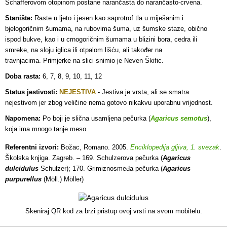
Schafferovom otopinom postane narančasta do narančasto-crvena.
Stanište:
Raste u ljeto i jesen kao saprotrof tla u miješanim i
bjelogoričnim šumama, na rubovima šuma, uz šumske staze, obično
ispod bukve, kao i u crnogoričnim šumama u blizini bora, cedra ili
smreke, na sloju iglica ili otpalom lišću, ali također na
travnjacima. Primjerke na slici snimio je Neven Škific.
Doba rasta:
6, 7, 8, 9, 10, 11, 12
Status jestivosti:
NEJESTIVA
- Jestiva je vrsta, ali se smatra
nejestivom jer zbog veličine nema gotovo nikakvu uporabnu vrijednost.
Napomena:
Po boji je slična usamljena pečurka (
Agaricus semotus
),
koja ima mnogo tanje meso.
Referentni izvori:
Božac, Romano. 2005.
Enciklopedija gljiva, 1. svezak
.
Školska knjiga. Zagreb. – 169. Schulzerova pečurka (
Agaricus
dulcidulus
Schulzer); 170. Grimiznosmeđa pečurka (
Agaricus
purpurellus
(Möll.) Möller)
Skeniraj QR kod za brzi pristup ovoj vrsti na svom mobitelu.