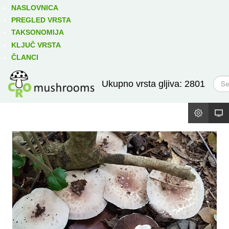
Izravno podređene niže takse:
prikaži
NASLOVNICA
PREGLED VRSTA
TAKSONOMIJA
KLJUČ VRSTA
ČLANCI
T
Ukupno vrsta gljiva: 2801
r
a
ž
i