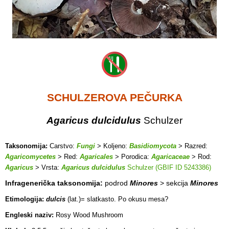
SCHULZEROVA PEČURKA
Agaricus dulcidulus
Schulzer
Taksonomija:
Carstvo:
Fungi
> Koljeno:
Basidiomycota
> Razred:
Agaricomycetes
> Red:
Agaricales
> Porodica:
Agaricaceae
> Rod:
Agaricus
> Vrsta:
Agaricus dulcidulus
Schulzer (GBIF ID 5243386)
Infragenerička taksonomija:
podrod
Minores
> sekcija
Minores
Etimologija:
dulcis
(lat.)= slatkasto. Po okusu mesa?
Engleski naziv:
Rosy Wood Mushroom