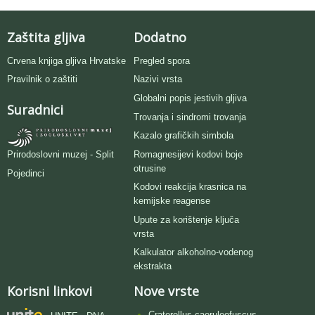
Zaštita gljiva
Dodatno
Crvena knjiga gljiva Hrvatske
Pregled spora
Pravilnik o zaštiti
Nazivi vrsta
Globalni popis jestivih gljiva
Suradnici
Trovanja i sindromi trovanja
Kazalo grafičkih simbola
Romagnesijevi kodovi boje
Prirodoslovni muzej - Split
otrusine
Pojedinci
Kodovi reakcija krasnica na
kemijske reagense
Upute za korištenje ključa
vrsta
Kalkulator alkoholno-vodenog
ekstrakta
Korisni linkovi
Nove vrste
Craterellus caeruleofuscus