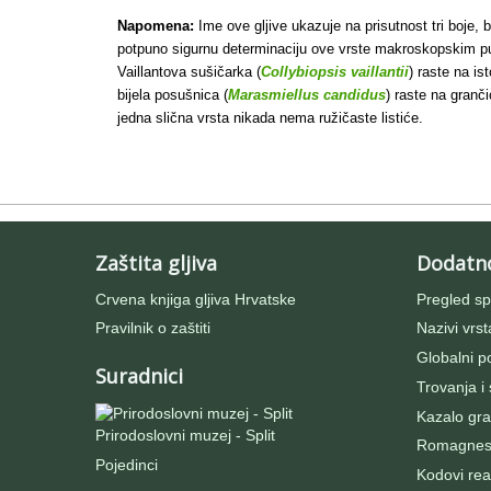
Napomena:
Ime ove gljive ukazuje na prisutnost tri boje, b
potpuno sigurnu determinaciju ove vrste makroskopskim putem
Vaillantova sušičarka (
Collybiopsis vaillantii
) raste na i
bijela posušnica (
Marasmiellus candidus
) raste na granč
jedna slična vrsta nikada nema ružičaste listiće.
Zaštita gljiva
Dodatn
Crvena knjiga gljiva Hrvatske
Pregled sp
Pravilnik o zaštiti
Nazivi vrst
Globalni po
Suradnici
Trovanja i
Kazalo gra
Prirodoslovni muzej - Split
Romagnesij
Pojedinci
Kodovi rea