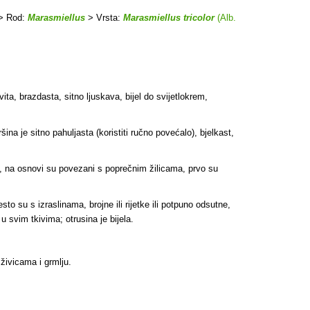
> Rod:
Marasmiellus
> Vrsta:
Marasmiellus tricolor
(Alb.
ita, brazdasta, sitno ljuskava, bijel do svijetlokrem,
na je sitno pahuljasta (koristiti ručno povećalo), bjelkast,
čku, na osnovi su povezani s poprečnim žilicama, prvo su
o su s izraslinama, brojne ili rijetke ili potpuno odsutne,
 u svim tkivima; otrusina je bijela.
 živicama i grmlju.