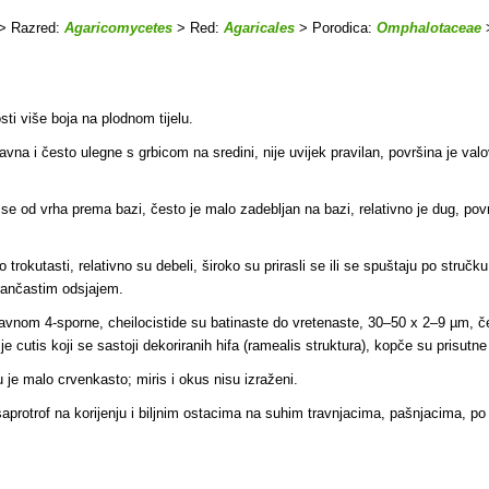
> Razred:
Agaricomycetes
> Red:
Agaricales
> Porodica:
Omphalotaceae
osti više boja na plodnom tijelu.
na i često ulegne s grbicom na sredini, nije uvijek pravilan, površina je valov
 od vrha prema bazi, često je malo zadebljan na bazi, relativno je dug, površi
o trokutasti, relativno su debeli, široko su prirasli se ili se spuštaju po stru
narančastim odsjajem.
avnom 4-sporne, cheilocistide su batinaste do vretenaste, 30–50 x 2–9 µm, čest
s je cutis koji se sastoji dekoriranih hifa (ramealis struktura), kopče su prisutne
 je malo crvenkasto; miris i okus nisu izraženi.
 saprotrof na korijenju i biljnim ostacima na suhim travnjacima, pašnjacima, po