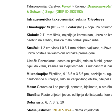
Taksonomija:
Carstvo:
Fungi
> Koljeno:
Basidiomycota
& Schwein.) Singer (GBIF ID 2537853)
Infragenerička taksonomija:
sekcija
Tricolores
Etimologija:
tri
(lat.) = tri +
color
(lat.) = boja. Po prisutn
Klobuk:
2-11 mm širok, najprije je konveksan, ubrzo se izrav
osobito na sredini, kožica malo prelazi preko ruba.
Stručak:
1-2 cm visok i 0.5-1 mm debeo, valjkast, sužava se
ubrzo postaje sivkasto-crn od baze prema gore.
Listići:
Razmaknuti, dosta su pravilni, vrlo su široki, gotov
bijeli do krem, kasnije su svijetlosmeđi i s ružičastim ili 
Mikroskopija:
Eliptične, 9-13.5 x 3.5-6 µm, bazidije su ugl
caulocistide su brojne, vrlo su varijabilnog oblika, pileipeli
Meso:
Gotovo da i ne postoji, opnasto, bjelkasto, u stručku
Stanište:
Raste u ljeto i jesen, od lipnja do listopada, kao
Doba rasta:
6, 7, 8, 9, 10
Status jestivosti:
NEJESTIVA
- Nema vrijednosti.