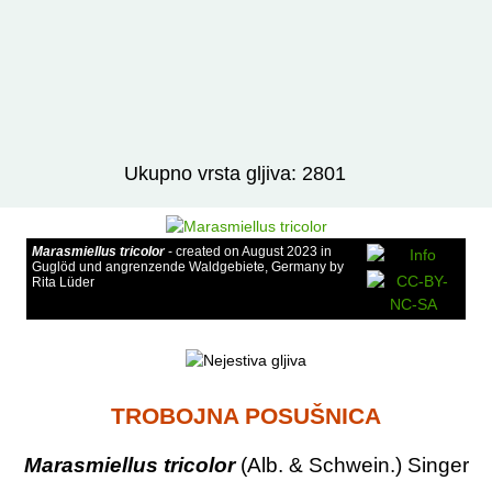
Izravno podređene niže takse:
prikaži
Ukupno vrsta gljiva: 2801
Marasmiellus tricolor
- created on August 2023 in
Guglöd und angrenzende Waldgebiete, Germany by
Rita Lüder
TROBOJNA POSUŠNICA
Marasmiellus tricolor
(Alb. & Schwein.) Singer