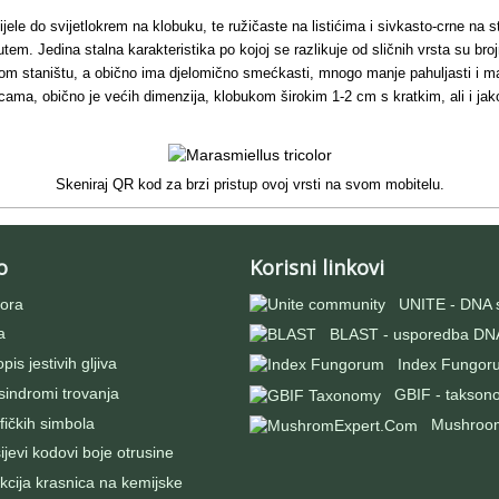
ijele do svijetlokrem na klobuku, te ružičaste na listićima i sivkasto-crne na st
. Jedina stalna karakteristika po kojoj se razlikuje od sličnih vrsta su broj
stom staništu, a obično ima djelomično smećkasti, mnogo manje pahuljasti i m
icama, obično je većih dimenzija, klobukom širokim 1-2 cm s kratkim, ali i ja
Skeniraj QR kod za brzi pristup ovoj vrsti na svom mobitelu.
o
Korisni linkovi
ora
UNITE - DNA 
a
BLAST - usporedba DNA
pis jestivih gljiva
Index Fungor
 sindromi trovanja
GBIF - takson
fičkih simbola
Mushroo
evi kodovi boje otrusine
kcija krasnica na kemijske