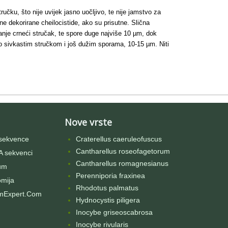
ručku, što nije uvijek jasno uočljivo, te nije jamstvo za
ne dekorirane cheilocistide, ako su prisutne. Slična
anje crneći stručak, te spore duge najviše 10 µm, dok
ko sivkastim stručkom i još dužim sporama, 10-15 µm. Niti
Nove vrste
sekvence
Craterellus caeruleofuscus
Cantharellus roseofagetorum
 sekvenci
Cantharellus romagnesianus
um
Perenniporia fraxinea
omija
Rhodotus palmatus
mExpert.Com
Hydnocystis piligera
Inocybe griseoscabrosa
Inocybe rivularis