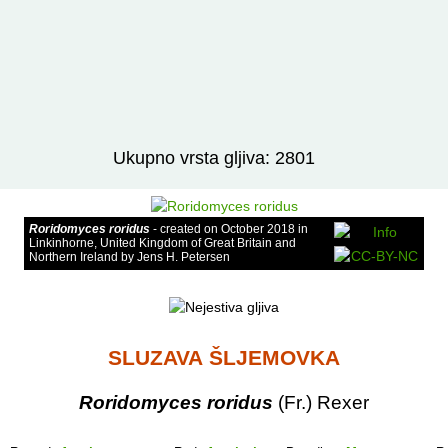
Izravno podređene niže takse:
prikaži
Ukupno vrsta gljiva: 2801
Roridomyces roridus
- created on October 2018 in
Linkinhorne, United Kingdom of Great Britain and
Northern Ireland by Jens H. Petersen
SLUZAVA ŠLJEMOVKA
Roridomyces roridus
(Fr.) Rexer