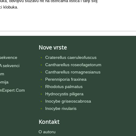
buka, odvojivu sluzavu nit na oštricama listića i tanji sloj
ci klobuka.
Nove vrste
sekvence
Craterellus caeruleofuscus
Cantharellus roseofagetorum
 sekvenci
Cantharellus romagnesianus
um
Perenniporia fraxinea
omija
Rhodotus palmatus
mExpert.Com
Hydnocystis piligera
Inocybe griseoscabrosa
Inocybe rivularis
Kontakt
O autoru