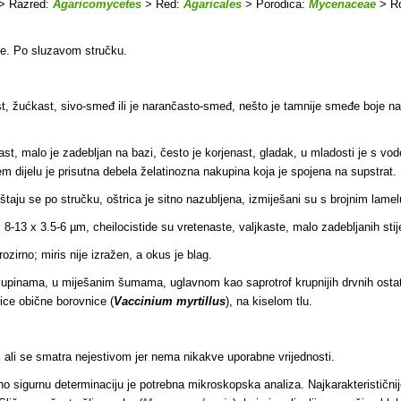
> Razred:
Agaricomycetes
> Red:
Agaricales
> Porodica:
Mycenaceae
> R
de. Po sluzavom stručku.
, žućkast, sivo-smeđ ili je narančasto-smeđ, nešto je tamnije smeđe boje na s
st, malo je zadebljan na bazi, često je korjenast, gladak, u mladosti je s vo
m dijelu je prisutna debela želatinozna nakupina koja je spojena na supstrat.
taju se po stručku, oštrica je sitno nazubljena, izmiješani su s brojnim lamelul
8-13 x 3.5-6 µm, cheilocistide su vretenaste, valjkaste, malo zadebljanih stijen
ozirno; miris nije izražen, a okus je blag.
kupinama, u miješanim šumama, uglavnom kao saprotrof krupnijih drvnih ostatak
ice obične borovnice (
Vaccinium myrtillus
), na kiselom tlu.
a, ali se smatra nejestivom jer nema nikakve uporabne vrijednosti.
no sigurnu determinaciju je potrebna mikroskopska analiza. Najkarakterističn