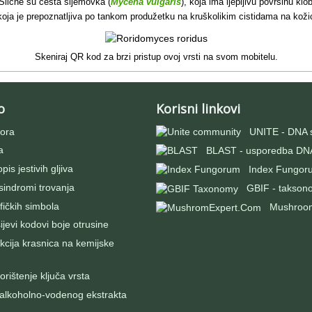
. Slične su česta šljemovka (
Mycena vulgaris
), koja ima ljepljivu površinu klo
koja je prepoznatljiva po tankom produžetku na kruškolikim cistidama na koži
Skeniraj QR kod za brzi pristup ovoj vrsti na svom mobitelu.
o
Korisni linkovi
ora
UNITE - DNA 
a
BLAST - usporedba DNA
pis jestivih gljiva
Index Fungor
 sindromi trovanja
GBIF - takson
fičkih simbola
Mushroo
evi kodovi boje otrusine
kcija krasnica na kemijske
rištenje ključa vrsta
 alkoholno-vodenog ekstrakta