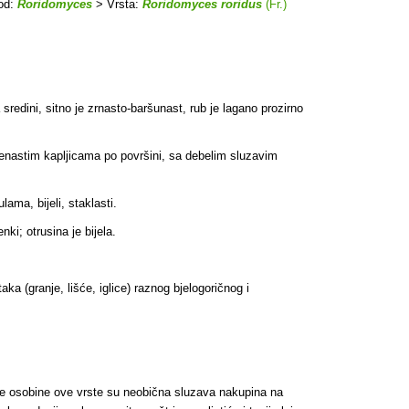
od:
Roridomyces
> Vrsta:
Roridomyces roridus
(Fr.)
redini, sitno je zrnasto-baršunast, rub je lagano prozirno
denastim kapljicama po površini, sa debelim sluzavim
ama, bijeli, staklasti.
ki; otrusina je bijela.
a (granje, lišće, iglice) raznog bjelogoričnog i
ije osobine ove vrste su neobična sluzava nakupina na