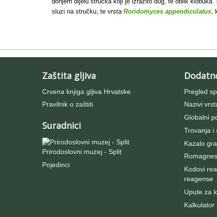
donjem dijelu stručka koji je izrazito dug, te oblik klobuka
sluzi na stručku, te vrsta
Roridomyces appendiculatus
, 
Zaštita gljiva
Dodatn
Crvena knjiga gljiva Hrvatske
Pregled sp
Pravilnik o zaštiti
Nazivi vrst
Globalni po
Suradnici
Trovanja i
Kazalo gra
Prirodoslovni muzej - Split
Romagnesij
Pojedinci
Kodovi rea
reagense
Upute za ko
Kalkulator