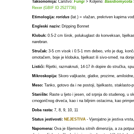
Taksonomija:
Carstvo:
Fungi
> Koljeno:
Basidiomycota
Rexer (GBIF ID 2527736)
Etimologija:
roridus
(lat.) = vlažan, prekriven kapima vo
Engleski naziv:
Dripping Bonnet
Klobuk:
0.5-2 cm širok, polukuglast do konveksan, bjelkast
narebran.
Stručak:
3-5 cm visok i 0.5-1 mm debeo, vrlo je dug, konča
omotačem, boje je klobuka, bjelkast ili sivo-smeđ, na donje
Listići:
Rijetki, razmaknuti, 14-17 ih dopire do stručka, spuš
Mikroskopija:
Skoro valjkaste, glatke, prozirne, amiloidne, 
Meso:
Tanko, gotovo da i ne postoji, bjelkasto, staklasto-pr
Stanište:
Raste u ljeto i jesen, od srpnja do studenog, u s
crnogoričnog drveća, kao i na biljnim ostacima, kao primjer
Doba rasta:
7, 8, 9, 10, 11
Status jestivosti:
NEJESTIVA
-
Vjerojatno je jestiva vrst
Napomena:
Ova je šljemovka sitnih dimenzija, a za potpu