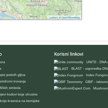
Leaflet
| ©
OpenStreetMap
o
Korisni linkovi
ora
UNITE - DNA 
a
BLAST - usporedba DNA
pis jestivih gljiva
Index Fungor
 sindromi trovanja
GBIF - takson
fičkih simbola
Mushroo
evi kodovi boje otrusine
kcija krasnica na kemijske