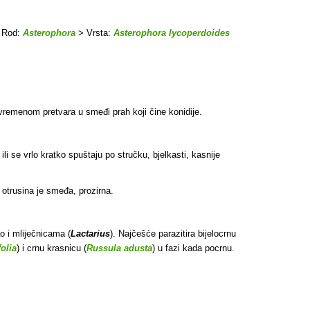
 Rod:
Asterophora
> Vrsta:
Asterophora lycoperdoides
 vremenom pretvara u smeđi prah koji čine konidije.
.
ili se vrlo kratko spuštaju po stručku, bjelkasti, kasnije
otrusina je smeđa, prozirna.
ao i mliječnicama (
Lactarius
). Najčešće parazitira bijelocrnu
olia
) i crnu krasnicu (
Russula adusta
) u fazi kada pocrnu.