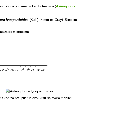
n. Slična je nametnička dvotrusnica (
Asterophora
ora lycoperdoides
(Bull.) Ditmar ex Gray), Sinonim:
nalaza po mjesecima
Srp
Stu
Pro
Tra
Kol
Ruj
Svi
Lip
Lis
R kod za brzi pristup ovoj vrsti na svom mobitelu.