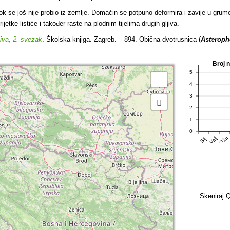
e još nije probio iz zemlje. Domaćin se potpuno deformira i zavije u grume
ijetke listiće i također raste na plodnim tijelima drugih gljiva.
jiva, 2. svezak
. Školska knjiga. Zagreb. – 894. Obična dvotrusnica (
Asteroph
Broj 
5
4
3
2
1
0
Ožu
Velj
Sij
Skeniraj Q