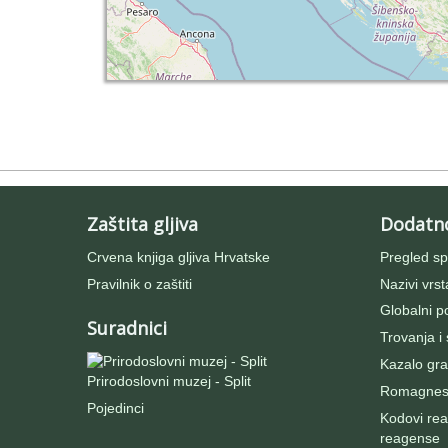
Zaštita gljiva
Dodatn
Crvena knjiga gljiva Hrvatske
Pregled sp
Pravilnik o zaštiti
Nazivi vrst
Globalni po
Suradnici
Trovanja i
Kazalo gra
Prirodoslovni muzej - Split
Romagnesij
Pojedinci
Kodovi rea
reagense