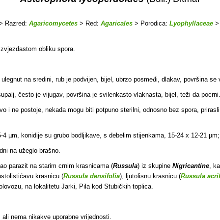
> Razred:
Agaricomycetes
> Red:
Agaricales
> Porodica:
Lyophyllaceae
>
o zvjezdastom obliku spora.
ulegnut na sredini, rub je podvijen, bijel, ubrzo posmeđi, dlakav, površina se
alj, često je vijugav, površina je svilenkasto-vlaknasta, bijel, teži da pocrni
ovo i ne postoje, nekada mogu biti potpuno sterilni, odnosno bez spora, prirasli 
-4 µm, konidije su grubo bodljikave, s debelim stijenkama, 15-24 x 12-21 µm; 
odni na užeglo brašno.
kao parazit na starim crnim krasnicama (
Russula
) iz skupine
Nigricantine
, k
ustolistićavu krasnicu (
Russula densifolia
), ljutolisnu krasnicu (
Russula acrif
ovozu, na lokalitetu Jarki, Pila kod Stubičkih toplica.
a, ali nema nikakve uporabne vrijednosti.