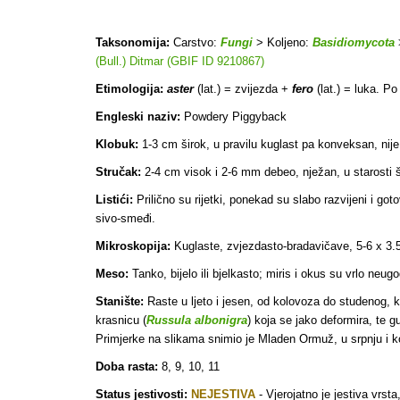
Taksonomija:
Carstvo:
Fungi
> Koljeno:
Basidiomycota
(Bull.) Ditmar (GBIF ID 9210867)
Etimologija:
aster
(lat.) = zvijezda +
fero
(lat.) = luka. P
Engleski naziv:
Powdery Piggyback
Klobuk:
1-3 cm širok, u pravilu kuglast pa konveksan, nije 
Stručak:
2-4 cm visok i 2-6 mm debeo, nježan, u starosti šup
Listići:
Prilično su rijetki, ponekad su slabo razvijeni i got
sivo-smeđi.
Mikroskopija:
Kuglaste, zvjezdasto-bradavičave, 5-6 x 3.5
Meso:
Tanko, bijelo ili bjelkasto; miris i okus su vrlo neug
Stanište:
Raste u ljeto i jesen, od kolovoza do studenog, 
krasnicu (
Russula albonigra
) koja se jako deformira, te g
Primjerke na slikama snimio je Mladen Ormuž, u srpnju i kol
Doba rasta:
8, 9, 10, 11
Status jestivosti:
NEJESTIVA
-
Vjerojatno je jestiva vrst