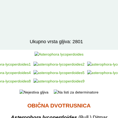
Izravno podređene niže takse:
prikaži
Ukupno vrsta gljiva: 2801
OBIČNA DVOTRUSNICA
Asterophora lycoperdoides
(Bull.) Ditmar