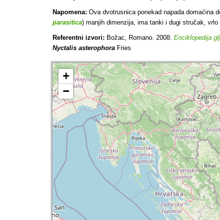
Napomena:
Ova dvotrusnica ponekad napada domaćina dok s
parasitica
) manjih dimenzija, ima tanki i dugi stručak, vrlo r
Referentni izvori:
Božac, Romano. 2008.
Enciklopedija gl
Nyctalis asterophora
Fries
+
−