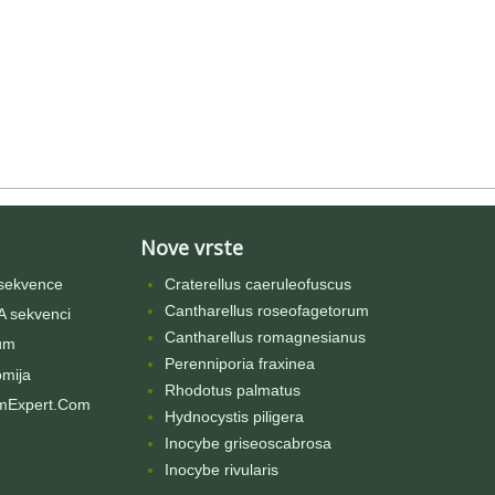
Nove vrste
sekvence
Craterellus caeruleofuscus
Cantharellus roseofagetorum
 sekvenci
Cantharellus romagnesianus
um
Perenniporia fraxinea
omija
Rhodotus palmatus
mExpert.Com
Hydnocystis piligera
Inocybe griseoscabrosa
Inocybe rivularis