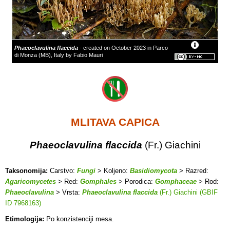
Phaeoclavulina flaccida
- created on October 2023 in Parco
di Monza (MB), Italy by Fabio Mauri
MLITAVA CAPICA
Phaeoclavulina flaccida
(Fr.) Giachini
Taksonomija:
Carstvo:
Fungi
> Koljeno:
Basidiomycota
> Razred:
Agaricomycetes
> Red:
Gomphales
> Porodica:
Gomphaceae
> Rod:
Phaeoclavulina
> Vrsta:
Phaeoclavulina flaccida
(Fr.) Giachini (GBIF
ID 7968163)
Etimologija:
Po konzistenciji mesa.