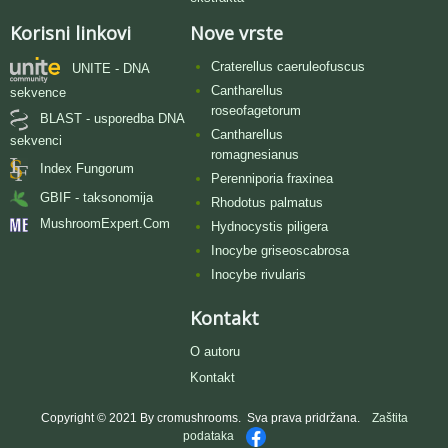
Korisni linkovi
Nove vrste
Craterellus caeruleofuscus
UNITE - DNA
Cantharellus
sekvence
roseofagetorum
BLAST - usporedba DNA
Cantharellus
sekvenci
romagnesianus
Index Fungorum
Perenniporia fraxinea
GBIF - taksonomija
Rhodotus palmatus
MushroomExpert.Com
Hydnocystis piligera
Inocybe griseoscabrosa
Inocybe rivularis
Kontakt
O autoru
Kontakt
Copyright © 2021 By cromushrooms. Sva prava pridržana.
Zaštita
podataka