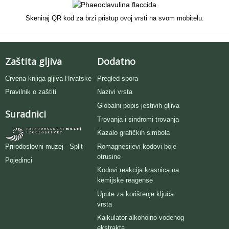
Skeniraj QR kod za brzi pristup ovoj vrsti na svom mobitelu.
Zaštita gljiva
Dodatno
Crvena knjiga gljiva Hrvatske
Pregled spora
Pravilnik o zaštiti
Nazivi vrsta
Globalni popis jestivih gljiva
Suradnici
Trovanja i sindromi trovanja
Kazalo grafičkih simbola
Romagnesijevi kodovi boje
Prirodoslovni muzej - Split
otrusine
Pojedinci
Kodovi reakcija krasnica na
kemijske reagense
Upute za korištenje ključa
vrsta
Kalkulator alkoholno-vodenog
ekstrakta