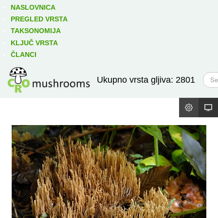
Izravno podređene niže takse:
prikaži
NASLOVNICA
PREGLED VRSTA
TAKSONOMIJA
KLJUČ VRSTA
ČLANCI
T
Ukupno vrsta gljiva: 2801
r
a
ž
i