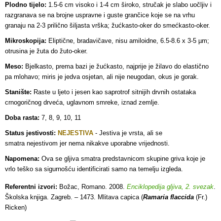
Plodno tijelo:
1.5-6 cm visoko i 1-4 cm široko, stručak je slabo uočljiv i
razgranava se na brojne uspravne i guste grančice koje se na vrhu
granaju na 2-3 prilično šiljasta vrška; žućkasto-oker do smećkasto-oker.
Mikroskopija:
Eliptične, bradavičave, nisu amiloidne, 6.5-8.6 x 3-5 µm;
otrusina je žuta do žuto-oker.
Meso:
Bjelkasto, prema bazi je žućkasto, najprije je žilavo do elastično
pa mlohavo; miris je jedva osjetan, ali nije neugodan, okus je gorak.
Stanište:
Raste u ljeto i jesen kao saprotrof sitnijih drvnih ostataka
crnogoričnog drveća, uglavnom smreke, iznad zemlje.
Doba rasta:
7, 8, 9, 10, 11
Status jestivosti:
NEJESTIVA
- Jestiva je vrsta, ali se
smatra
nejestivom jer nema nikakve uporabne vrijednosti.
Napomena:
Ova se gljiva smatra predstavnicom skupine griva koje je
vrlo teško sa sigurnošću identificirati samo na temelju izgleda.
Referentni izvori:
Božac, Romano. 2008.
Enciklopedija gljiva, 2. svezak
.
Školska knjiga. Zagreb. – 1473. Mlitava capica (
Ramaria flaccida
(Fr.)
Ricken)