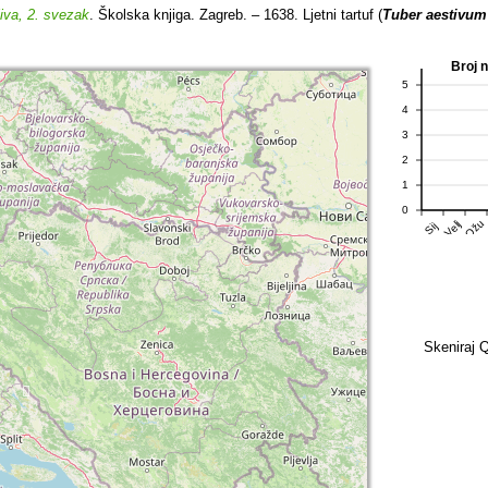
jiva, 2. svezak
. Školska knjiga. Zagreb. – 1638. Ljetni tartuf (
Tuber aestivum
Broj 
5
4
3
2
1
0
Ožu
Velj
Sij
Skeniraj Q