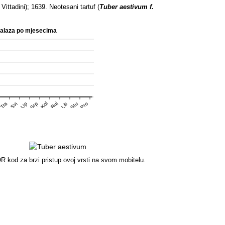
Vittadini); 1639. Neotesani tartuf (
Tuber aestivum f.
nalaza po mjesecima
Srp
Stu
Pro
Tra
Kol
Ruj
Svi
Lip
Lis
R kod za brzi pristup ovoj vrsti na svom mobitelu.