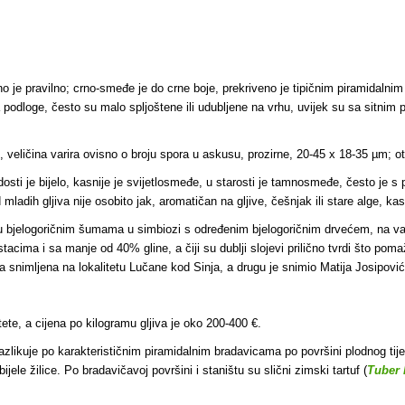
ično je pravilno; crno-smeđe je do crne boje, prekriveno je tipičnim piramidaln
sa podloge, često su malo spljoštene ili udubljene na vrhu, uvijek su sa sitn
, veličina varira ovisno o broju spora u askusu, prozirne, 20-45 x 18-35 µm; o
osti je bijelo, kasnije je svijetlosmeđe, u starosti je tamnosmeđe, često je 
mladih gljiva nije osobito jak, aromatičan na gljive, češnjak ili stare alge, kasn
u bjelogoričnim šumama u simbiozi s određenim bjelogoričnim drvećem, na 
a i sa manje od 40% gline, a čiji su dublji slojevi prilično tvrdi što pomaže 
a snimljena na lokalitetu Lučane kod Sinja, a drugu je snimio Matija Josipović
tete, a cijena po kilogramu gljiva je oko 200-400 €.
razlikuje po karakterističnim piramidalnim bradavicama po površini plodnog tije
jele žilice. Po bradavičavoj površini i staništu su slični zimski tartuf (
Tuber 