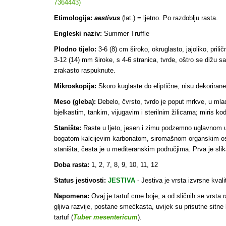
7364443)
Etimologija:
aestivus
(lat.) = ljetno. Po razdoblju rasta.
Engleski naziv:
Summer Truffle
Plodno tijelo:
3-6 (8) cm široko, okruglasto, jajoliko, pril
3-12 (14) mm široke, s 4-6 stranica, tvrde, oštro se dižu 
zrakasto raspuknute.
Mikroskopija:
Skoro kuglaste do eliptične, nisu dekorirane
Meso (gleba):
Debelo, čvrsto, tvrdo je poput mrkve, u mlad
bjelkastim, tankim, vijugavim i sterilnim žilicama; miris kod 
Stanište:
Raste u ljeto, jesen i zimu podzemno uglavnom 
bogatom kalcijevim karbonatom, siromašnom organskim ostacim
staništa, česta je u mediteranskim područjima. Prva je slik
Doba rasta:
1, 2, 7, 8, 9, 10, 11, 12
Status jestivosti:
JESTIVA
-
Jestiva je vrsta izvrsne kvali
Napomena:
Ovaj je tartuf crne boje, a od sličnih se vrsta 
gljiva razvije, postane smećkasta, uvijek su prisutne sitne bi
tartuf (
Tuber mesentericum
).