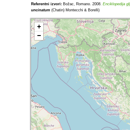
Referentni izvori:
Božac, Romano. 2008.
Enciklopedija gl
uncinatum
(Chatin) Montecchi & Borelli)
+
−