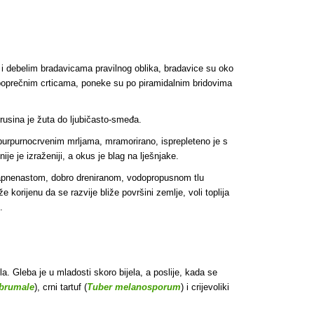
im i debelim bradavicama pravilnog oblika, bradavice su oko
im poprečnim crticama, poneke su po piramidalnim bridovima
trusina je žuta do ljubičasto-smeđa.
s purpurnocrvenim mrljama, mramorirano, isprepleteno je s
ije je izraženiji, a okus je blag na lješnjake.
vapnenastom, dobro dreniranom, vodopropusnom tlu
korijenu da se razvije bliže površini zemlje, voli toplija
.
la. Gleba je u mladosti skoro bijela, a poslije, kada se
brumale
), crni tartuf (
Tuber melanosporum
) i crijevoliki