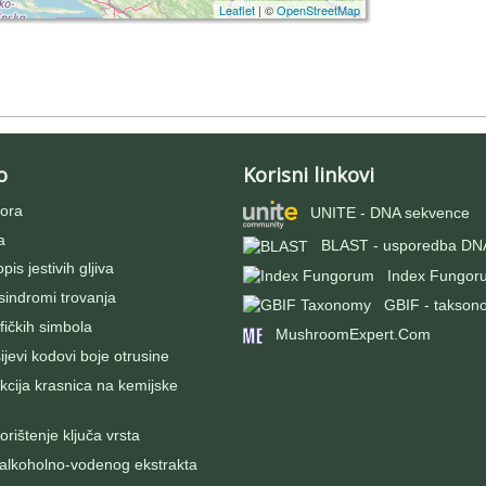
Leaflet
| ©
OpenStreetMap
o
Korisni linkovi
ora
UNITE - DNA sekvence
a
BLAST - usporedba DNA
pis jestivih gljiva
Index Fungor
 sindromi trovanja
GBIF - takson
fičkih simbola
MushroomExpert.Com
evi kodovi boje otrusine
kcija krasnica na kemijske
rištenje ključa vrsta
 alkoholno-vodenog ekstrakta