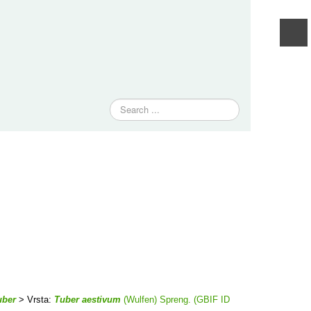
Traži
uber
> Vrsta:
Tuber aestivum
(Wulfen) Spreng. (GBIF ID