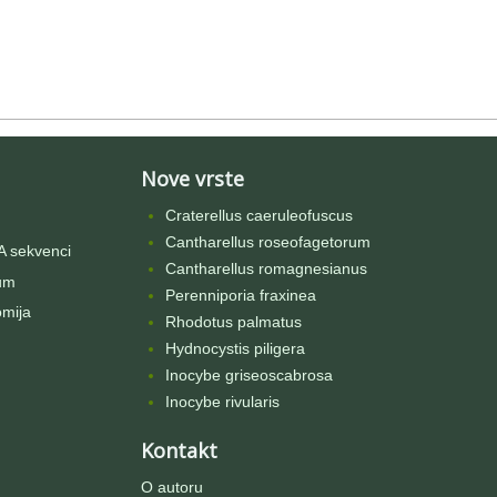
Nove vrste
Craterellus caeruleofuscus
Cantharellus roseofagetorum
 sekvenci
Cantharellus romagnesianus
um
Perenniporia fraxinea
omija
Rhodotus palmatus
Hydnocystis piligera
Inocybe griseoscabrosa
Inocybe rivularis
Kontakt
O autoru