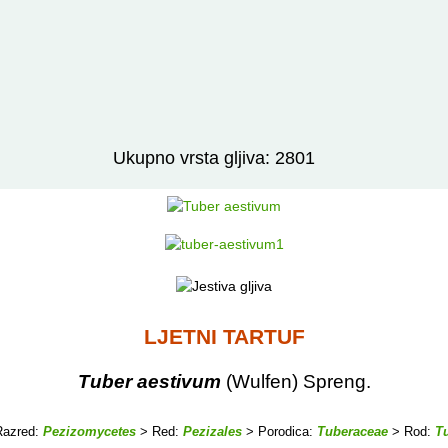
Izravno podređene niže takse:
prikaži
Ukupno vrsta gljiva: 2801
LJETNI TARTUF
Tuber aestivum
(Wulfen) Spreng.
azred:
Pezizomycetes
> Red:
Pezizales
> Porodica:
Tuberaceae
> Rod:
T