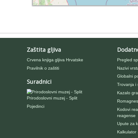
Zaštita gljiva
Dodatn
Crvena knjiga gljiva Hrvatske
Pregled sp
Pravilnik o zaštiti
Nazivi vrst
Globalni po
Suradnici
Trovanja i
Kazalo gra
Prirodoslovni muzej - Split
Romagnesij
Pojedinci
Kodovi rea
reagense
Upute za ko
Kalkulator