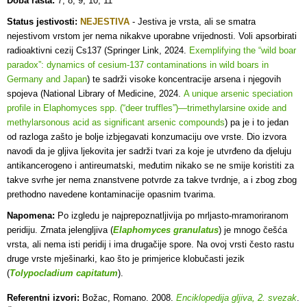
Doba rasta:
7, 8, 9, 10, 11
Status jestivosti:
NEJESTIVA
- Jestiva je vrsta, ali se s
matra
nejestivom vrstom jer nema nikakve uporabne vrijednosti. Voli apsorbirati
radioaktivni cezij Cs137 (Springer Link, 2024.
Exemplifying the “wild boar
paradox”: dynamics of cesium-137 contaminations in wild boars in
Germany and Japan
) te sadrži visoke koncentracije arsena i njegovih
spojeva (National Library of Medicine, 2024.
A unique arsenic speciation
profile in Elaphomyces spp. (“deer truffles”)—trimethylarsine oxide and
methylarsonous acid as significant arsenic compounds
) pa je i to jedan
od razloga zašto je bolje izbjegavati konzumaciju ove vrste. Dio izvora
navodi da je gljiva ljekovita jer sadrži tvari za koje je utvrđeno da djeluju
antikancerogeno i antireumatski, međutim nikako se ne smije koristiti za
takve svrhe jer nema znanstvene potvrde za takve tvrdnje, a i zbog zbog
prethodno navedene kontaminacije opasnim tvarima.
Napomena:
Po izgledu je najprepoznatljivija po mrljasto-mramoriranom
peridiju. Zrnata jelengljiva (
Elaphomyces granulatus
) je mnogo češća
vrsta, ali nema isti peridij i ima drugačije spore. Na ovoj vrsti često rastu
druge vrste mješinarki, kao što je primjerice klobučasti jezik
(
Tolypocladium capitatum
).
Referentni izvori:
Božac, Romano. 2008.
Enciklopedija gljiva, 2. svezak
.