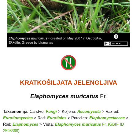
Elaphomyces muricatus
- created on May 2007 in Θεσσαλία,
Ελλάδα, Greece by bkaounas
KRATKOŠILJATA JELENGLJIVA
Elaphomyces muricatus
Fr.
Taksonomija:
Carstvo:
Fungi
> Koljeno:
Ascomycota
> Razred:
Eurotiomycetes
> Red:
Eurotiales
> Porodica:
Elaphomycetaceae
>
Rod:
Elaphomyces
> Vrsta:
Elaphomyces muricatus
Fr. (GBIF ID
2598368)