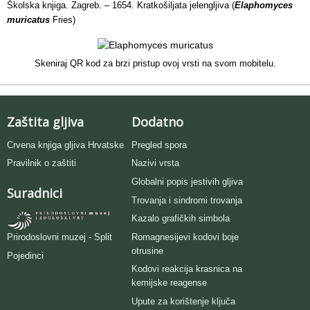
Školska knjiga. Zagreb. – 1654. Kratkošiljata jelengljiva (
Elaphomyces
muricatus
Fries)
Skeniraj QR kod za brzi pristup ovoj vrsti na svom mobitelu.
Zaštita gljiva
Dodatno
Crvena knjiga gljiva Hrvatske
Pregled spora
Pravilnik o zaštiti
Nazivi vrsta
Globalni popis jestivih gljiva
Suradnici
Trovanja i sindromi trovanja
Kazalo grafičkih simbola
Romagnesijevi kodovi boje
Prirodoslovni muzej - Split
otrusine
Pojedinci
Kodovi reakcija krasnica na
kemijske reagense
Upute za korištenje ključa