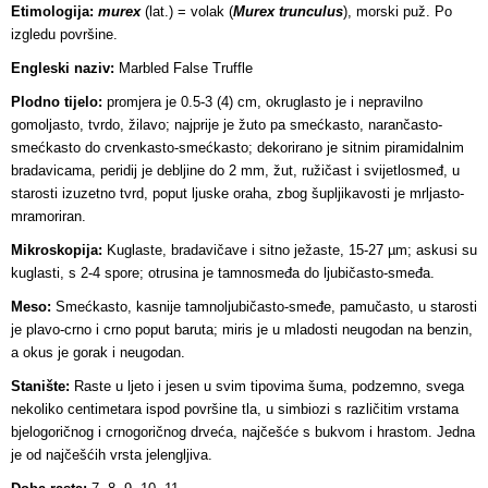
Etimologija:
murex
(lat.) = volak (
Murex trunculus
), morski puž. Po
izgledu površine.
Engleski naziv:
Marbled False Truffle
Plodno tijelo:
promjera je 0.5-3 (4) cm, okruglasto je i nepravilno
gomoljasto, tvrdo, žilavo; najprije je žuto pa smećkasto, narančasto-
smećkasto do crvenkasto-smećkasto; dekorirano je sitnim piramidalnim
bradavicama, peridij je debljine do 2 mm, žut, ružičast i svijetlosmeđ, u
starosti izuzetno tvrd, poput ljuske oraha, zbog šupljikavosti je mrljasto-
mramoriran.
Mikroskopija:
Kuglaste, bradavičave i sitno ježaste, 15-27 µm; askusi su
kuglasti, s 2-4 spore; otrusina je tamnosmeđa do ljubičasto-smeđa.
Meso:
Smećkasto, kasnije tamnoljubičasto-smeđe, pamučasto, u starosti
je plavo-crno i crno poput baruta; miris je u mladosti neugodan na benzin,
a okus je gorak i neugodan.
Stanište:
Raste u ljeto i jesen u svim tipovima šuma, podzemno, svega
nekoliko centimetara ispod površine tla, u simbiozi s različitim vrstama
bjelogoričnog i crnogoričnog drveća, najčešće s bukvom i hrastom. Jedna
je od najčešćih vrsta jelengljiva.