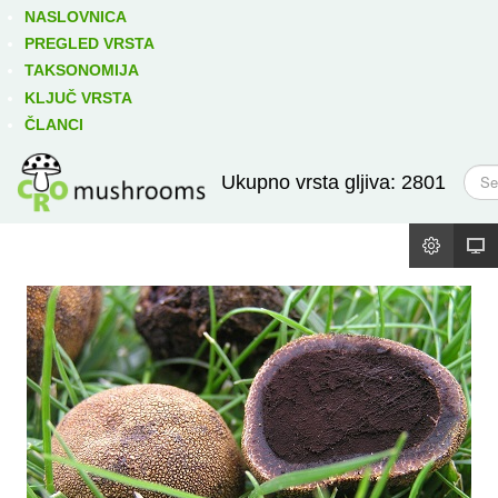
Izravno podređene niže takse:
prikaži
NASLOVNICA
PREGLED VRSTA
TAKSONOMIJA
KLJUČ VRSTA
ČLANCI
T
Ukupno vrsta gljiva: 2801
r
a
ž
i