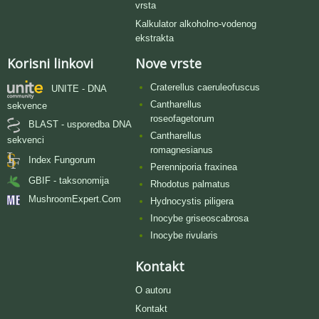
vrsta
Kalkulator alkoholno-vodenog
ekstrakta
Korisni linkovi
Nove vrste
Craterellus caeruleofuscus
UNITE - DNA
Cantharellus
sekvence
roseofagetorum
BLAST - usporedba DNA
Cantharellus
sekvenci
romagnesianus
Index Fungorum
Perenniporia fraxinea
GBIF - taksonomija
Rhodotus palmatus
MushroomExpert.Com
Hydnocystis piligera
Inocybe griseoscabrosa
Inocybe rivularis
Kontakt
O autoru
Kontakt