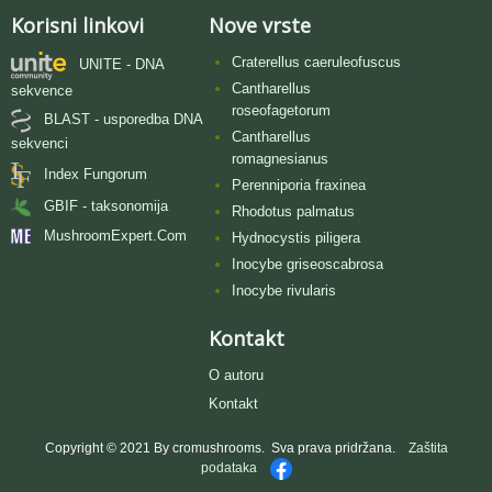
Korisni linkovi
Nove vrste
Craterellus caeruleofuscus
UNITE - DNA
Cantharellus
sekvence
roseofagetorum
BLAST - usporedba DNA
Cantharellus
sekvenci
romagnesianus
Index Fungorum
Perenniporia fraxinea
GBIF - taksonomija
Rhodotus palmatus
MushroomExpert.Com
Hydnocystis piligera
Inocybe griseoscabrosa
Inocybe rivularis
Kontakt
O autoru
Kontakt
Copyright © 2021 By cromushrooms. Sva prava pridržana.
Zaštita
podataka