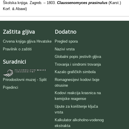
Školska knjiga. Zagreb. – 1803.
Claussenomyces prasinulus
(Karst.)
Korf. & Abawi)
Zaštita gljiva
Dodatno
Crvena knjiga gljiva Hrvatske
Pregled spora
Pravilnik o zaštiti
Nazivi vrsta
Globalni popis jestivih gljiva
Suradnici
Trovanja i sindromi trovanja
Kazalo grafičkih simbola
Romagnesijevi kodovi boje
Prirodoslovni muzej - Split
otrusine
Pojedinci
Kodovi reakcija krasnica na
kemijske reagense
Upute za korištenje ključa
vrsta
Kalkulator alkoholno-vodenog
ekstrakta