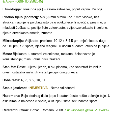
& Abawi (GBIF ID 2582845)
Etimologija:
prasinos
(gr.) = zelenkasto-sivo, poput vapna. Po boji.
Plodno tijelo (apotecij):
5-8 (9) mm široko i do 7 mm visoko, bez
stručka, najprije je polukuglasto pa u obliku leće ili novčića; prozirno, u
mladosti žućkasto, poslije žuto-zelenkasto, svijetlozelenkasto ili zeleno,
rijetko crvenkasto-smeđe, zrnasto.
Mikroskopija:
Valjkaste, prozirne, 10-12 x 3-4.5 µm; mješnice su duge
do 110 µm, s 8 spora, nježno reagiraju u dodiru s jodom; otrusina je bijela.
Meso:
Bjelkasto, u starosti zelenkasto, mekano, želatinozne je
konzistencije; miris i okus nisu izraženi.
Stanište:
Raste u ljeto i jesen, u skupinama, kao saprotrof krupnijih
drvnih ostataka različitih vrsta bjelogoričnog drveća.
Doba rasta:
6, 7, 8, 9, 10, 11
Status jestivosti:
NEJESTIVA
- Nema vrijednosti.
Napomena:
Boja plodnog tijela je po literaturi često nešto zelenije boje. U
askusima je najčešće 8 spora, a uz njih i sitne sekundarne spore.
Referentni izvori:
Božac, Romano. 2008.
Enciklopedija gljiva, 2. svezak
.