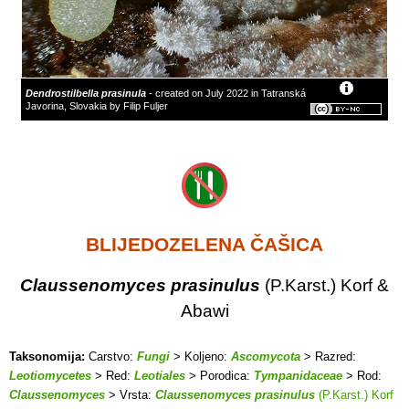
Dendrostilbella prasinula
- created on July 2022 in Tatranská
Javorina, Slovakia by Filip Fuljer
BLIJEDOZELENA ČAŠICA
Claussenomyces prasinulus
(P.Karst.) Korf &
Abawi
Taksonomija:
Carstvo:
Fungi
> Koljeno:
Ascomycota
> Razred:
Leotiomycetes
> Red:
Leotiales
> Porodica:
Tympanidaceae
> Rod:
Claussenomyces
> Vrsta:
Claussenomyces prasinulus
(P.Karst.) Korf