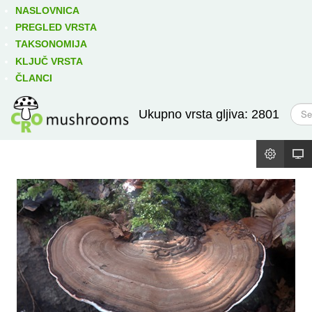
Izravno podređene niže takse:
prikaži
NASLOVNICA
PREGLED VRSTA
TAKSONOMIJA
KLJUČ VRSTA
ČLANCI
T
Ukupno vrsta gljiva: 2801
r
a
ž
i