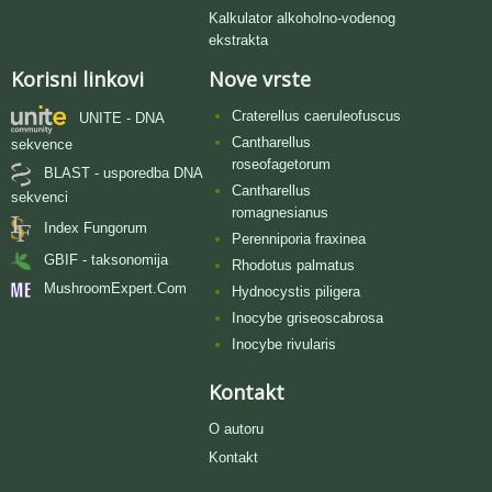
Kalkulator alkoholno-vodenog
ekstrakta
Korisni linkovi
Nove vrste
Craterellus caeruleofuscus
UNITE - DNA
Cantharellus
sekvence
roseofagetorum
BLAST - usporedba DNA
Cantharellus
sekvenci
romagnesianus
Index Fungorum
Perenniporia fraxinea
GBIF - taksonomija
Rhodotus palmatus
MushroomExpert.Com
Hydnocystis piligera
Inocybe griseoscabrosa
Inocybe rivularis
Kontakt
O autoru
Kontakt