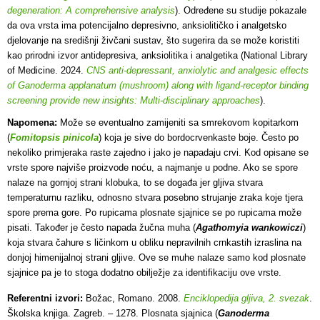
degeneration: A comprehensive analysis
). Određene su studije pokazale
da ova vrsta ima potencijalno depresivno, anksiolitičko i analgetsko
djelovanje na središnji živčani sustav, što sugerira da se može koristiti
kao prirodni izvor antidepresiva, anksiolitika i analgetika (National Library
of Medicine. 2024.
CNS anti-depressant, anxiolytic and analgesic effects
of Ganoderma applanatum (mushroom) along with ligand-receptor binding
screening provide new insights: Multi-disciplinary approaches
).
Napomena:
Može se eventualno zamijeniti sa smrekovom kopitarkom
(
Fomitopsis pinicola
) koja je sive do bordocrvenkaste boje. Često po
nekoliko primjeraka raste zajedno i jako je napadaju crvi. Kod opisane se
vrste spore najviše proizvode noću, a najmanje u podne. Ako se spore
nalaze na gornjoj strani klobuka, to se događa jer gljiva stvara
temperaturnu razliku, odnosno stvara posebno strujanje zraka koje tjera
spore prema gore. Po rupicama plosnate sjajnice se po rupicama može
pisati. Također je često napada žučna muha (
Agathomyia wankowiczi
)
koja stvara čahure s ličinkom u obliku nepravilnih crnkastih izraslina na
donjoj himenijalnoj strani gljive. Ove se muhe nalaze samo kod plosnate
sjajnice pa je to stoga dodatno obilježje za identifikaciju ove vrste.
Referentni izvori:
Božac, Romano. 2008.
Enciklopedija gljiva, 2. svezak
.
Školska knjiga. Zagreb. – 1278. Plosnata sjajnica (
Ganoderma