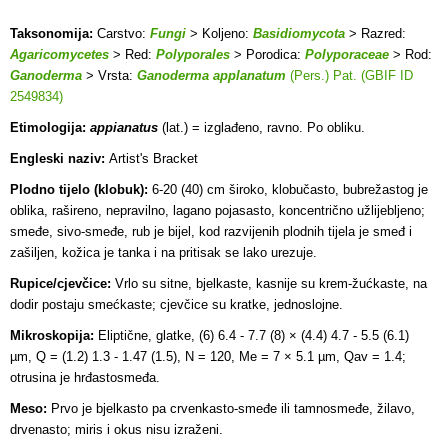
Taksonomija:
Carstvo:
Fungi
> Koljeno:
Basidiomycota
> Razred:
Agaricomycetes
> Red:
Polyporales
> Porodica:
Polyporaceae
> Rod:
Ganoderma
> Vrsta:
Ganoderma applanatum
(Pers.) Pat. (GBIF ID
2549834)
Etimologija:
appianatus
(lat.) = izglađeno, ravno. Po obliku.
Engleski naziv:
Artist's Bracket
Plodno tijelo (klobuk):
6-20 (40) cm široko, klobučasto, bubrežastog je
oblika, rašireno, nepravilno, lagano pojasasto, koncentrično užlijebljeno;
smeđe, sivo-smeđe, rub je bijel, kod razvijenih plodnih tijela je smeđ i
zašiljen, kožica je tanka i na pritisak se lako urezuje.
Rupice/cjevčice:
Vrlo su sitne, bjelkaste, kasnije su krem-žućkaste, na
dodir postaju smećkaste; cjevčice su kratke, jednoslojne
.
Mikroskopija:
Eliptične, glatke, (6) 6.4 - 7.7 (8) × (4.4) 4.7 - 5.5 (6.1)
µm, Q = (1.2) 1.3 - 1.47 (1.5), N = 120, Me = 7 × 5.1 µm, Qav = 1.4;
otrusina je hrđastosmeđa.
Meso:
Prvo je bjelkasto pa crvenkasto-smeđe ili tamnosmeđe, žilavo,
drvenasto; miris i okus nisu izraženi.