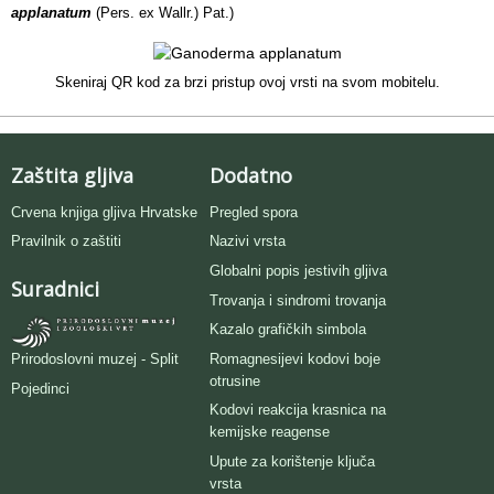
applanatum
(Pers. ex Wallr.) Pat.)
Skeniraj QR kod za brzi pristup ovoj vrsti na svom mobitelu.
Zaštita gljiva
Dodatno
Crvena knjiga gljiva Hrvatske
Pregled spora
Pravilnik o zaštiti
Nazivi vrsta
Globalni popis jestivih gljiva
Suradnici
Trovanja i sindromi trovanja
Kazalo grafičkih simbola
Romagnesijevi kodovi boje
Prirodoslovni muzej - Split
otrusine
Pojedinci
Kodovi reakcija krasnica na
kemijske reagense
Upute za korištenje ključa
vrsta