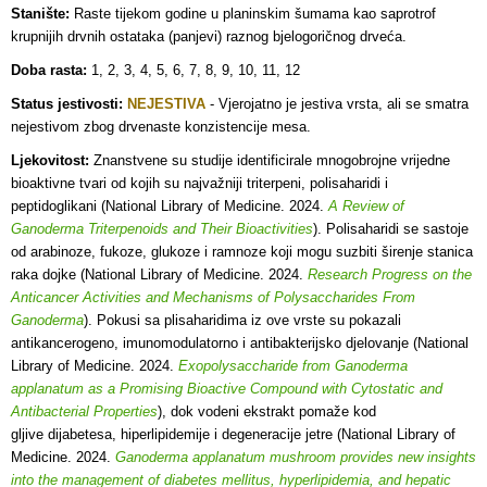
Stanište:
Raste tijekom godine u planinskim šumama kao saprotrof
krupnijih drvnih ostataka (panjevi) raznog bjelogoričnog drveća.
Doba rasta:
1, 2, 3, 4, 5, 6, 7, 8, 9, 10, 11, 12
Status jestivosti:
NEJESTIVA
- Vjerojatno je j
estiva vrsta, ali se smatra
nejestivom zbog drvenaste konzistencije mesa.
Ljekovitost:
Znanstvene su studije identificirale mnogobrojne vrijedne
bioaktivne tvari od kojih su najvažniji triterpeni, polisaharidi i
peptidoglikani (National Library of Medicine. 2024.
A Review of
Ganoderma Triterpenoids and Their Bioactivities
). Polisaharidi se sastoje
od arabinoze, fukoze, glukoze i ramnoze koji mogu suzbiti širenje stanica
raka dojke (National Library of Medicine. 2024.
Research Progress on the
Anticancer Activities and Mechanisms of Polysaccharides From
Ganoderma
). Pokusi sa plisaharidima iz ove vrste su pokazali
antikancerogeno, imunomodulatorno i antibakterijsko djelovanje (National
Library of Medicine. 2024.
Exopolysaccharide from Ganoderma
applanatum as a Promising Bioactive Compound with Cytostatic and
Antibacterial Properties
), dok vodeni ekstrakt pomaže kod
gljive dijabetesa, hiperlipidemije i degeneracije jetre (National Library of
Medicine. 2024.
Ganoderma applanatum mushroom provides new insights
into the management of diabetes mellitus, hyperlipidemia, and hepatic