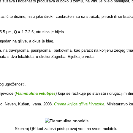
 sužava i korjenasto produžava duboko u zemlji, na vrhu je bijelo pahuljast,
ičite dužine, nisu jako široki, zaokruženi su uz stručak, prirasli ili se kratko 
5.5 µm, Q = 1.7-2.5; otrusina je bijela.
 ugodan na gljive, a okus je blag.
, na travnjacima, pašnjacima i parkovima, kao parazit na korijenu zečjeg trna,
nata s dva lokaliteta, u okolici Zagreba. Rijetka je vrsta.
bog ugroženosti
.
jevčice (
Flammulina velutipes
) koja se razlikuje po staništu i drugačijim d
c, Neven, Kušan, Ivana. 2008.
Crvena knjiga gljiva Hrvatske
. Ministarstvo ku
Skeniraj QR kod za brzi pristup ovoj vrsti na svom mobitelu.