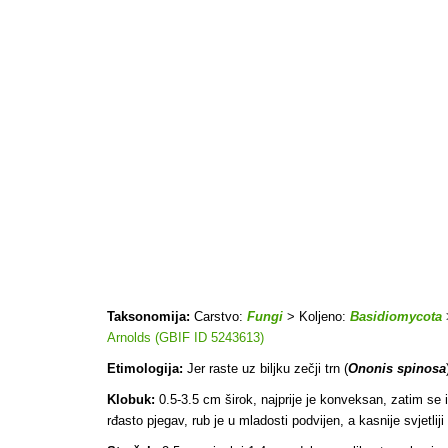
Taksonomija:
Carstvo:
Fungi
> Koljeno:
Basidiomycota
Arnolds (GBIF ID 5243613)
Etimologija:
Jer raste uz biljku zečji trn (
Ononis spinosa
Klobuk:
0.5-3.5 cm širok, najprije je konveksan, zatim se 
rđasto pjegav, rub je u mladosti podvijen, a kasnije svjetliji