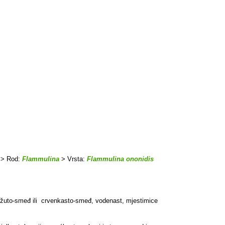
> Rod:
Flammulina
> Vrsta:
Flammulina ononidis
, žuto-smeđ ili crvenkasto-smeđ, vodenast, mjestimice