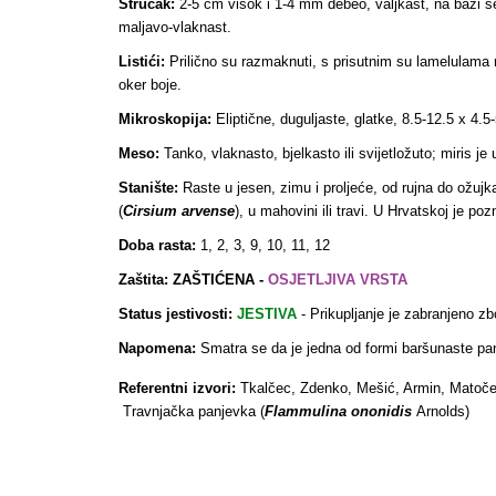
Stručak:
2-5 cm visok i 1-4 mm debeo, valjkast, na bazi se
maljavo-vlaknast.
Listići:
Prilično su razmaknuti, s prisutnim su lamelulama razl
oker boje.
Mikroskopija:
Eliptične, duguljaste, glatke, 8.5-12.5 x 4.5-
Meso:
Tanko, vlaknasto, bjelkasto ili svijetložuto; miris je
Stanište:
Raste u jesen, zimu i proljeće, od rujna do ožujka
(
Cirsium arvense
), u mahovini ili travi. U Hrvatskoj je poz
Doba rasta:
1, 2, 3, 9, 10, 11, 12
Zaštita: ZAŠTIĆENA -
OSJETLJIVA VRSTA
Status jestivosti:
JESTIVA
- Prikupljanje je zabranjeno z
Napomena:
Smatra se da je jedna od formi baršunaste pan
Referentni izvori:
Tkalčec, Zdenko, Mešić, Armin, Matoče
Travnjačka panjevka (
Flammulina ononidis
Arnolds)