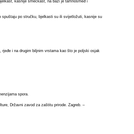
 bjelkast, kasnije smećkast, na bazi je tamnosmeđ i
spuštaju po stručku, bjelkasti su ili svijetložuti, kasnije su
 rjeđe i na drugim biljnim vrstama kao što je poljski osjak
imenzijama spora.
lture, Državni zavod za zaštitu prirode. Zagreb. –