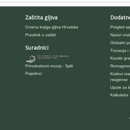
Zaštita gljiva
Dodatn
Crvena knjiga gljiva Hrvatske
Pregled sp
Pravilnik o zaštiti
Nazivi vrst
Globalni po
Suradnici
Trovanja i
Kazalo gra
Prirodoslovni muzej - Split
Romagnesij
Pojedinci
Kodovi rea
reagense
Upute za ko
Kalkulator