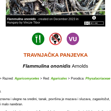
Flammulina ononidis
- created on December 2023 in
Hungary by Vincze Tibor
TRAVNJAČKA PANJEVKA
Flammulina ononidis
Arnolds
> Razred:
Agaricomycetes
> Red:
Agaricales
> Porodica:
Physalacriaceae
).
izravna i
ulegne na sredini, tanak, površina je mazava i sluzava, zagasitožut
 i malo narebran.