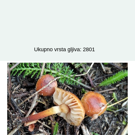
Izravno podređene niže takse:
prikaži
Ukupno vrsta gljiva: 2801