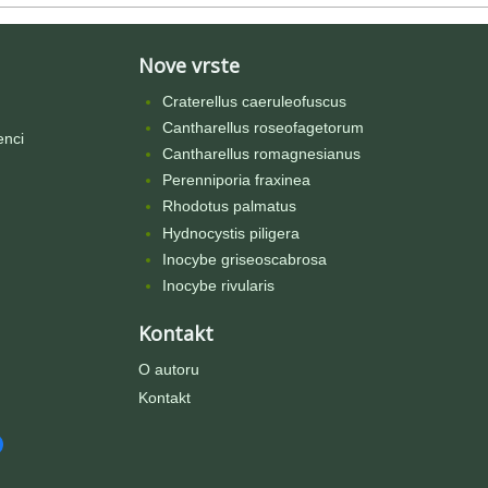
Nove vrste
Craterellus caeruleofuscus
Cantharellus roseofagetorum
enci
Cantharellus romagnesianus
Perenniporia fraxinea
Rhodotus palmatus
Hydnocystis piligera
Inocybe griseoscabrosa
Inocybe rivularis
Kontakt
O autoru
Kontakt