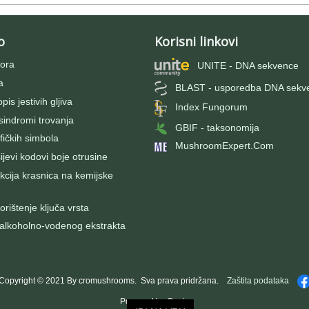
o
Korisni linkovi
ora
UNITE - DNA sekvence
a
BLAST - usporedba DNA sekv
pis jestivih gljiva
Index Fungorum
 sindromi trovanja
GBIF - taksonomija
fičkih simbola
MushroomExpert.Com
evi kodovi boje otrusine
kcija krasnica na kemijske
rištenje ključa vrsta
 alkoholno-vodenog ekstrakta
Copyright © 2021 By cromushrooms. Sva prava pridržana.
Zaštita podataka
Powered by Oggie