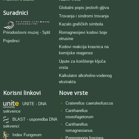
Globalni popis jestivih gljiva
Suradnici
Trovanja i sindromi trovanja
Kazalo grafičkih simbola
Romagnesijevi kodovi boje
Prirodoslovni muzej - Split
otrusine
Pojedinci
Kodovi reakcija krasnica na
kemijske reagense
Upute za korištenje ključa
vrsta
Kalkulator alkoholno-vodenog
ekstrakta
Korisni linkovi
Nove vrste
Craterellus caeruleofuscus
UNITE - DNA
Cantharellus
sekvence
roseofagetorum
BLAST - usporedba DNA
Cantharellus
sekvenci
romagnesianus
Index Fungorum
Perenniporia fraxinea