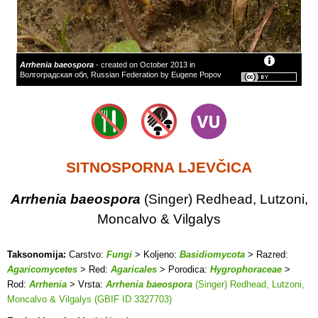
Arrhenia baeospora
- created on October 2013 in
Волгоградская обл, Russian Federation by Eugene Popov
SITNOSPORNA LJEVČICA
Arrhenia baeospora
(Singer) Redhead, Lutzoni,
Moncalvo & Vilgalys
Taksonomija:
Carstvo:
Fungi
> Koljeno:
Basidiomycota
> Razred:
Agaricomycetes
> Red:
Agaricales
> Porodica:
Hygrophoraceae
>
Rod:
Arrhenia
> Vrsta:
Arrhenia baeospora
(Singer) Redhead, Lutzoni,
Moncalvo & Vilgalys (GBIF ID 3327703)