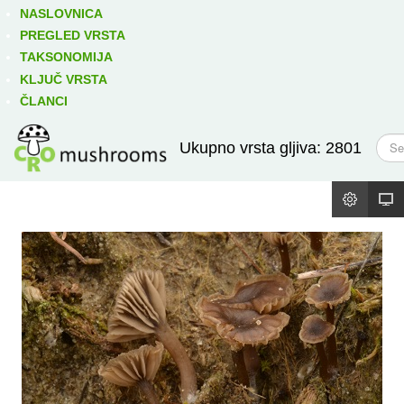
Izravno podređene niže takse:
prikaži
NASLOVNICA
PREGLED VRSTA
TAKSONOMIJA
KLJUČ VRSTA
ČLANCI
T
Ukupno vrsta gljiva: 2801
r
a
ž
i