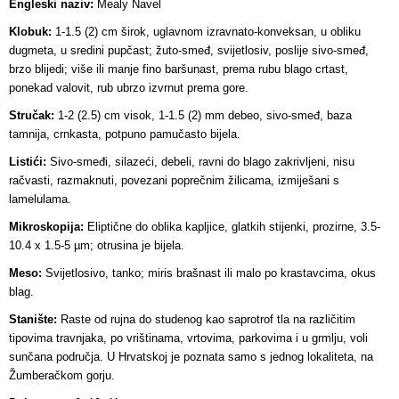
Engleski naziv:
Mealy Navel
Klobuk:
1-1.5 (2) cm širok, uglavnom izravnato-konveksan, u obliku
dugmeta, u sredini pupčast; žuto-smeđ, svijetlosiv, poslije sivo-smeđ,
brzo blijedi; više ili manje fino baršunast, prema rubu blago crtast,
ponekad valovit, rub ubrzo izvrnut prema gore.
Stručak:
1-2 (2.5) cm visok, 1-1.5 (2) mm debeo, sivo-smeđ, baza
tamnija, crnkasta, potpuno pamučasto bijela.
Listići:
Sivo-smeđi, silazeći, debeli, ravni do blago zakrivljeni, nisu
račvasti, razmaknuti, povezani poprečnim žilicama, izmiješani s
lamelulama.
Mikroskopija:
Eliptične do oblika kapljice, glatkih stijenki, prozirne, 3.5-
10.4 x 1.5-5 µm; otrusina je bijela.
Meso:
Svijetlosivo, tanko; miris brašnast ili malo po krastavcima, okus
blag.
Stanište:
Raste od rujna do studenog kao saprotrof tla na različitim
tipovima travnjaka, po vrištinama, vrtovima, parkovima i u grmlju, voli
sunčana područja. U Hrvatskoj je poznata samo s jednog lokaliteta, na
Žumberačkom gorju.