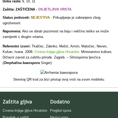
Doba rasta:
9, 10, 11
Zaštita: ZAŠTIĆENA -
OSJETLJIVA VRSTA
Status jestivosti:
NEJESTIVA
- Prikupljanje je zabranjeno zbog
ugroženosti.
Napomena:
Ako se obrati pozornost na boju i veličinu teško se može
zamijeniti s drugim vrtama.
Referentni izvori:
Tkalčec, Zdenko, Mešić, Armin, Matočec, Neven,
Kušan, Ivana. 2008.
Crvena knjiga gljiva Hrvatske
. Ministarstvo kulture,
Državni zavod za zaštitu prirode. Zagreb. – Sitnosporna ljevčica
(
Omphalina baeospora
Singer)
Skeniraj QR kod za brzi pristup ovoj vrsti na svom mobitelu.
Zaštita gljiva
Dodatno
Crvena knjiga gljiva Hrvatske
Pregled spora
Pravilnik o zaštiti
Nazivi vrsta