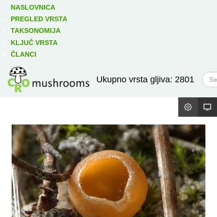
Izravno podređene niže takse:
prikaži
NASLOVNICA
PREGLED VRSTA
TAKSONOMIJA
KLJUČ VRSTA
ČLANCI
T
Ukupno vrsta gljiva: 2801
r
a
ž
i