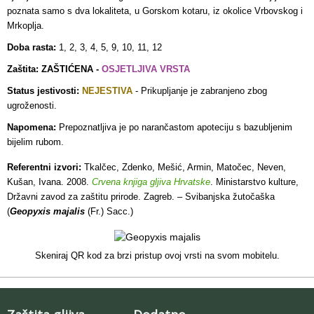
poznata samo s dva lokaliteta, u Gorskom kotaru, iz okolice Vrbovskog i
Mrkoplja.
Doba rasta:
1, 2, 3, 4, 5, 9, 10, 11, 12
Zaštita: ZAŠTIĆENA -
OSJETLJIVA VRSTA
Status jestivosti:
NEJESTIVA
- Prikupljanje je zabranjeno zbog
ugroženosti.
Napomena:
Prepoznatljiva je po narančastom apoteciju s bazubljenim
bijelim rubom.
Referentni izvori:
Tkalčec, Zdenko, Mešić, Armin, Matočec, Neven,
Kušan, Ivana. 2008.
Crvena knjiga gljiva Hrvatske
. Ministarstvo kulture,
Državni zavod za zaštitu prirode. Zagreb. – Svibanjska žutočaška
(
Geopyxis majalis
(Fr.) Sacc.)
Skeniraj QR kod za brzi pristup ovoj vrsti na svom mobitelu.