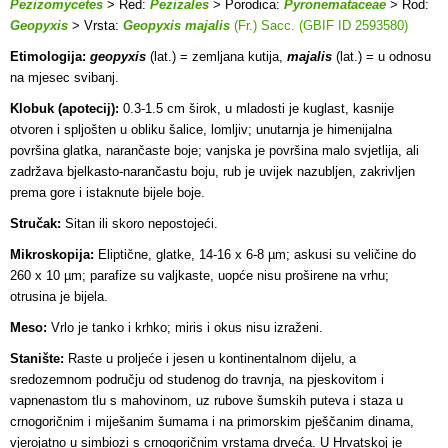
Pezizomycetes
> Red:
Pezizales
> Porodica:
Pyronemataceae
> Rod:
Geopyxis
> Vrsta:
Geopyxis majalis
(Fr.) Sacc. (GBIF ID 2593580)
Etimologija:
geopyxis
(lat.) = zemljana kutija,
majalis
(lat.) = u odnosu
na mjesec svibanj.
Klobuk (apotecij):
0.3-1.5 cm širok, u mladosti je kuglast, kasnije
otvoren i spljošten u obliku šalice, lomljiv; unutarnja je himenijalna
površina glatka, narančaste boje; vanjska je površina malo svjetlija, ali
zadržava bjelkasto-narančastu boju, rub je uvijek nazubljen, zakrivljen
prema gore i istaknute bijele boje.
Stručak:
Sitan ili skoro nepostojeći.
Mikroskopija:
Eliptične, glatke, 14-16 x 6-8 µm; askusi su veličine do
260 x 10 µm; parafize su valjkaste, uopće nisu proširene na vrhu;
otrusina je bijela.
Meso:
Vrlo je tanko i krhko; miris i okus nisu izraženi.
Stanište:
Raste u proljeće i jesen u kontinentalnom dijelu, a
sredozemnom području od studenog do travnja, na pjeskovitom i
vapnenastom tlu s mahovinom, uz rubove šumskih puteva i staza u
crnogoričnim i miješanim šumama i na primorskim pješčanim dinama,
vjerojatno u simbiozi s crnogoričnim vrstama drveća. U Hrvatskoj je