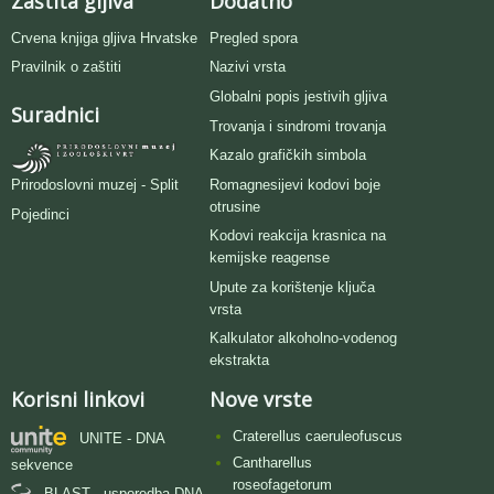
Zaštita gljiva
Dodatno
Crvena knjiga gljiva Hrvatske
Pregled spora
Pravilnik o zaštiti
Nazivi vrsta
Globalni popis jestivih gljiva
Suradnici
Trovanja i sindromi trovanja
Kazalo grafičkih simbola
Romagnesijevi kodovi boje
Prirodoslovni muzej - Split
otrusine
Pojedinci
Kodovi reakcija krasnica na
kemijske reagense
Upute za korištenje ključa
vrsta
Kalkulator alkoholno-vodenog
ekstrakta
Korisni linkovi
Nove vrste
Craterellus caeruleofuscus
UNITE - DNA
Cantharellus
sekvence
roseofagetorum