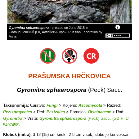
Gyromitra sphaerospora
- created on June 2018 in
Солонешенский р-н, Алтайский край, Russian Federation by
Anna
PRAŠUMSKA HRČKOVICA
Gyromitra sphaerospora
(Peck) Sacc.
Taksonomija:
Carstvo:
Fungi
> Koljeno:
Ascomycota
> Razred:
Pezizomycetes
> Red:
Pezizales
> Porodica:
Discinaceae
> Rod:
Gyromitra
> Vrsta:
Gyromitra sphaerospora
(Peck) Sacc. (GBIF ID
5497458)
Klobuk (mitra):
3-12 (15) cm širok i 2-8 cm visok, slabo je konveksan,