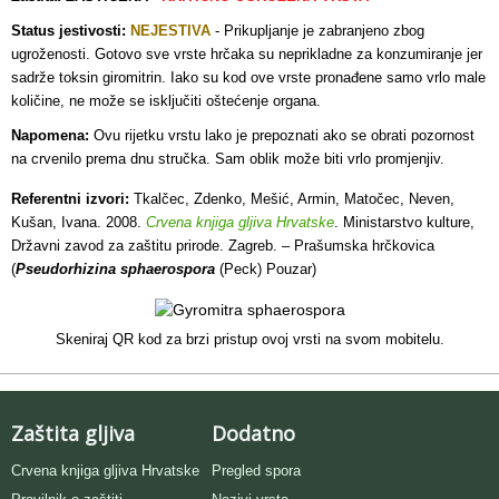
Status jestivosti:
NEJESTIVA
- Prikupljanje je zabranjeno zbog
ugroženosti.
Gotovo sve vrste hrčaka su neprikladne za konzumiranje jer
sadrže toksin giromitrin. Iako su kod ove vrste pronađene samo vrlo male
količine, ne može se isključiti oštećenje organa.
Napomena:
Ovu rijetku vrstu lako je prepoznati ako se obrati pozornost
na crvenilo prema dnu stručka. Sam oblik može biti vrlo promjenjiv.
Referentni izvori:
Tkalčec, Zdenko, Mešić, Armin, Matočec, Neven,
Kušan, Ivana. 2008.
Crvena knjiga gljiva Hrvatske
. Ministarstvo kulture,
Državni zavod za zaštitu prirode. Zagreb. – Prašumska hrčkovica
(
Pseudorhizina sphaerospora
(Peck) Pouzar)
Skeniraj QR kod za brzi pristup ovoj vrsti na svom mobitelu.
Zaštita gljiva
Dodatno
Crvena knjiga gljiva Hrvatske
Pregled spora