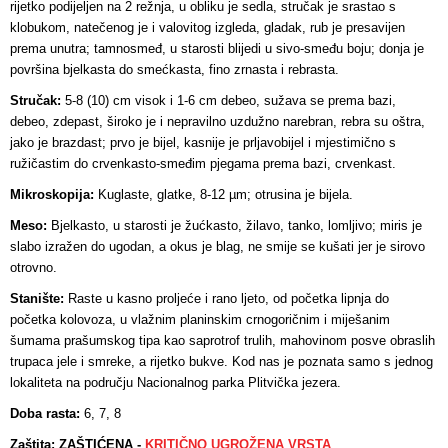
rijetko podijeljen na 2 režnja, u obliku je sedla, stručak je srastao s
klobukom, natečenog je i valovitog izgleda, gladak, rub je presavijen
prema unutra; tamnosmeđ, u starosti blijedi u sivo-smeđu boju; donja je
površina bjelkasta do smećkasta, fino zrnasta i rebrasta.
Stručak:
5-8 (10) cm visok i 1-6 cm debeo, sužava se prema bazi,
debeo, zdepast, široko je i nepravilno uzdužno narebran, rebra su oštra,
jako je brazdast; prvo je bijel, kasnije je prljavobijel i mjestimično s
ružičastim do crvenkasto-smeđim pjegama prema bazi, crvenkast.
Mikroskopija:
Kuglaste, glatke, 8-12 µm; otrusina je bijela.
Meso:
Bjelkasto, u starosti je žućkasto, žilavo, tanko, lomljivo; miris je
slabo izražen do ugodan, a okus je blag, ne smije se kušati jer je sirovo
otrovno.
Stanište:
Raste u kasno proljeće i rano ljeto, od početka lipnja do
početka kolovoza, u vlažnim planinskim crnogoričnim i miješanim
šumama prašumskog tipa kao saprotrof trulih, mahovinom posve obraslih
trupaca jele i smreke, a rijetko bukve. Kod nas je poznata samo s jednog
lokaliteta na području Nacionalnog parka Plitvička jezera.
Doba rasta:
6, 7, 8
Zaštita: ZAŠTIĆENA -
KRITIČNO UGROŽENA VRSTA