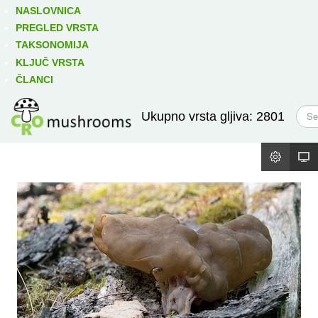
Izravno podređene niže takse:
prikaži
NASLOVNICA
PREGLED VRSTA
TAKSONOMIJA
KLJUČ VRSTA
ČLANCI
T
Ukupno vrsta gljiva: 2801
r
a
ž
i