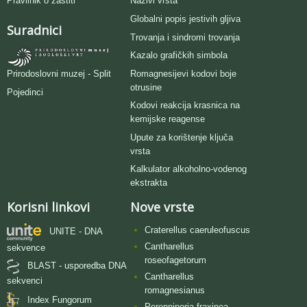
Pravilnik o zaštiti
Nazivi vrsta
Globalni popis jestivih gljiva
Suradnici
Trovanja i sindromi trovanja
Kazalo grafičkih simbola
Romagnesijevi kodovi boje
Prirodoslovni muzej - Split
otrusine
Pojedinci
Kodovi reakcija krasnica na
kemijske reagense
Upute za korištenje ključa
vrsta
Kalkulator alkoholno-vodenog
ekstrakta
Korisni linkovi
Nove vrste
Craterellus caeruleofuscus
UNITE - DNA
Cantharellus
sekvence
roseofagetorum
BLAST - usporedba DNA
Cantharellus
sekvenci
romagnesianus
Index Fungorum
Perenniporia fraxinea