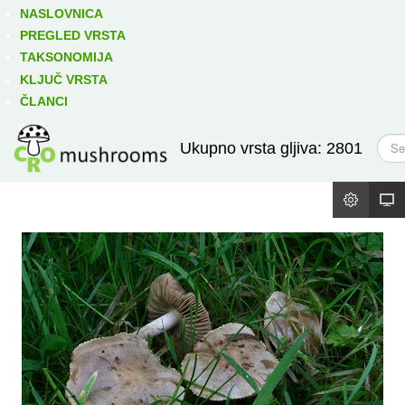
Izravno podređene niže takse:
prikaži
NASLOVNICA
PREGLED VRSTA
TAKSONOMIJA
KLJUČ VRSTA
ČLANCI
T
Ukupno vrsta gljiva: 2801
r
a
ž
i