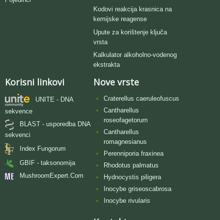
Kodovi reakcija krasnica na
kemijske reagense
Upute za korištenje ključa
vrsta
Kalkulator alkoholno-vodenog
ekstrakta
Korisni linkovi
Nove vrste
Craterellus caeruleofuscus
UNITE - DNA
Cantharellus
sekvence
roseofagetorum
BLAST - usporedba DNA
Cantharellus
sekvenci
romagnesianus
Index Fungorum
Perenniporia fraxinea
GBIF - taksonomija
Rhodotus palmatus
MushroomExpert.Com
Hydnocystis piligera
Inocybe griseoscabrosa
Inocybe rivularis