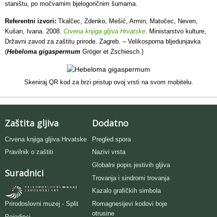
staništu, po močvarnim bjelogoričnim šumama.
Referentni izvori:
Tkalčec, Zdenko, Mešić, Armin, Matočec, Neven,
Kušan, Ivana. 2008.
Crvena knjiga gljiva Hrvatske
. Ministarstvo kulture,
Državni zavod za zaštitu prirode. Zagreb. – Velikosporna bljedunjavka
(
Hebeloma gigaspermum
Gröger et Zschiesch.)
Skeniraj QR kod za brzi pristup ovoj vrsti na svom mobitelu.
Zaštita gljiva
Dodatno
Crvena knjiga gljiva Hrvatske
Pregled spora
Pravilnik o zaštiti
Nazivi vrsta
Globalni popis jestivih gljiva
Suradnici
Trovanja i sindromi trovanja
Kazalo grafičkih simbola
Romagnesijevi kodovi boje
Prirodoslovni muzej - Split
otrusine
Pojedinci