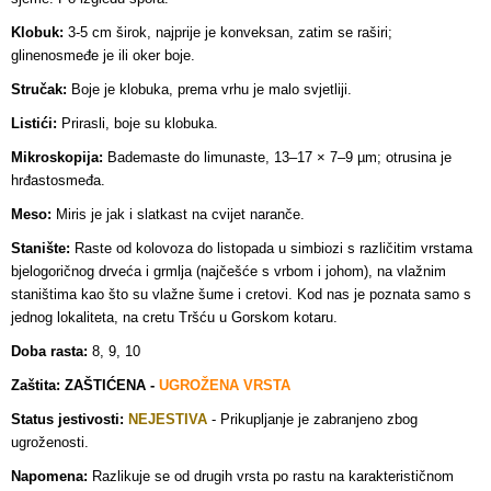
Klobuk:
3-5 cm širok, najprije je konveksan, zatim se raširi;
glinenosmeđe je ili oker boje.
Stručak:
Boje je klobuka, prema vrhu je malo svjetliji.
Listići:
Prirasli, boje su klobuka.
Mikroskopija:
Bademaste do limunaste, 13–17 × 7–9 µm; otrusina je
hrđastosmeđa.
Meso:
Miris je jak i slatkast na cvijet naranče.
Stanište:
Raste od kolovoza do listopada u simbiozi s različitim vrstama
bjelogoričnog drveća i grmlja (najčešće s vrbom i johom), na vlažnim
staništima kao što su vlažne šume i cretovi. Kod nas je poznata samo s
jednog lokaliteta, na cretu Tršću u Gorskom kotaru.
Doba rasta:
8, 9, 10
Zaštita: ZAŠTIĆENA -
UGROŽENA VRSTA
Status jestivosti:
NEJESTIVA
- Prikupljanje je zabranjeno zbog
ugroženosti
.
Napomena:
Razlikuje se od drugih vrsta po rastu na karakterističnom