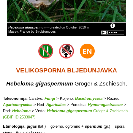
Hebeloma gigaspermum
- created on October 2010 in
Massy, France by Strobilomyces
VELIKOSPORNA BLJEDUNJAVKA
Hebeloma gigaspermum
Gröger & Zschiesch.
Taksonomija:
Carstvo:
Fungi
> Koljeno:
Basidiomycota
> Razred:
Agaricomycetes
> Red:
Agaricales
> Porodica:
Hymenogastraceae
>
Rod:
Hebeloma
> Vrsta:
Hebeloma gigaspermum
Gröger & Zschiesch.
(GBIF ID 2533047)
Etimologija:
gigas
(lat.) = golemo, ogromno +
spermum
(gr.) = spora,
sjeme. Po izgledu spora.