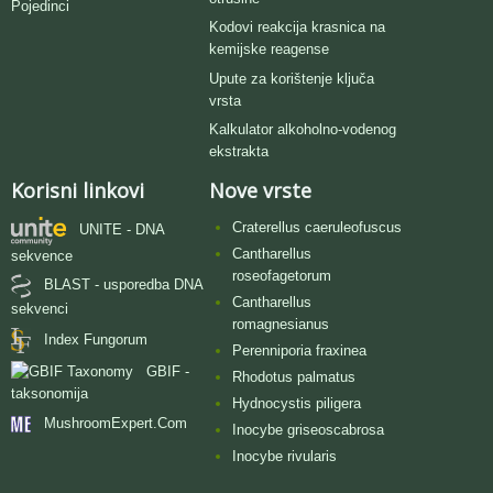
Pojedinci
Kodovi reakcija krasnica na
kemijske reagense
Upute za korištenje ključa
vrsta
Kalkulator alkoholno-vodenog
ekstrakta
Korisni linkovi
Nove vrste
Craterellus caeruleofuscus
UNITE - DNA
Cantharellus
sekvence
roseofagetorum
BLAST - usporedba DNA
Cantharellus
sekvenci
romagnesianus
Index Fungorum
Perenniporia fraxinea
GBIF -
Rhodotus palmatus
taksonomija
Hydnocystis piligera
MushroomExpert.Com
Inocybe griseoscabrosa
Inocybe rivularis