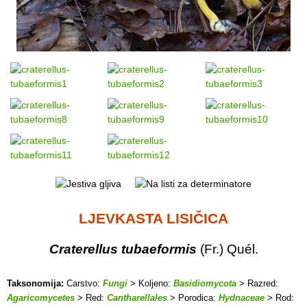
LJEVKASTA LISIČICA
Craterellus tubaeformis
(Fr.) Quél.
Taksonomija:
Carstvo:
Fungi
> Koljeno:
Basidiomycota
> Razred:
Agaricomycetes
> Red:
Cantharellales
> Porodica:
Hydnaceae
> Rod: