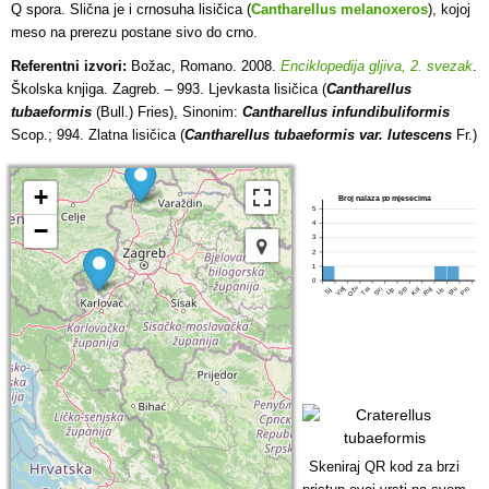
Q spora. Slična je i crnosuha lisičica (
Cantharellus melanoxeros
), kojoj
meso na prerezu postane sivo do crno.
Referentni izvori:
Božac, Romano. 2008.
Enciklopedija gljiva, 2. svezak
.
Školska knjiga. Zagreb. – 993. Ljevkasta lisičica (
Cantharellus
tubaeformis
(Bull.) Fries), Sinonim:
Cantharellus infundibuliformis
Scop.; 994. Zlatna lisičica (
Cantharellus tubaeformis var. lutescens
Fr.)
+
Broj nalaza po mjesecima
5
−
4
3
2
1
0
Ožu
Tra
Srp
Pro
Velj
Lip
Stu
Svi
Kol
Ruj
Lis
Sij
Skeniraj QR kod za brzi