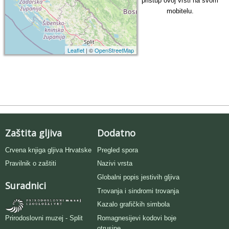
pristup ovoj vrsti na svom
mobitelu.
Leaflet
| ©
OpenStreetMap
Zaštita gljiva
Dodatno
Crvena knjiga gljiva Hrvatske
Pregled spora
Pravilnik o zaštiti
Nazivi vrsta
Globalni popis jestivih gljiva
Suradnici
Trovanja i sindromi trovanja
Kazalo grafičkih simbola
Romagnesijevi kodovi boje
Prirodoslovni muzej - Split
otrusine