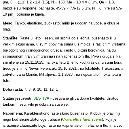
µm, Q = (1.1) 1.2 - 1.4 (1.5), N = 150, Me = 10.4 × 8 µm, Qe = 1.3,
bazidije su 4-sporne, batinaste, 45-59 × 7.9-12.5 µm, N = 8, hife su 5.9-
10 µm); otrusina je bijela.
Meso:
Tanko, elastično, žućkasto; miris je ugodan na voće, a okus je
blag.
Stanište:
Raste u ljeto i jesen, od srpnja do siječnja, busenasto ili u
velikim skupinama, u svim tipovima šuma u simbiozi s različitim vrstama
bjelogoričnog i crnogoričnog drveća, često u blizini borovnica, na tlu
siromašnom hranjivim tvarima i na vapnenastom tlu. Prva i druga slika
snimljene su 15.11.2025. na lokalitetu Brlenić kod Krašića, u šumi bora,
treću je snimio Neven Ferenčak, 15.10.2021., na lokalitetu Trakošćan, a
četvrtu Ivana Mandić Mihaljević, 1.1.2023., na nepoznatom lokalitetu u
Istri.
Doba rasta:
7, 8, 9, 10, 11, 12, 1
Status jestivosti:
JESTIVA
-
Jestiva je gljiva dobre kvalitete. Unatoč
tankom mesu, vrlo je dobra za sušenje.
Napomena:
Karakteristično raste skoro busenasto. Klobuk je pravilniji
nego kod slične zlatonoge trubače (
C
raterellus
lutenscens
), koja je
izraženije zlatnožute boje, raste na vapnenastom i vlažnom tlu, ima veći