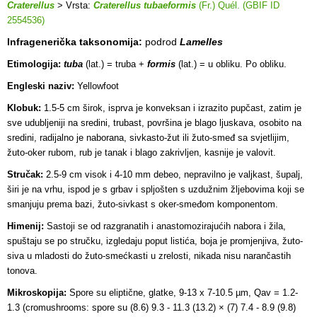
Craterellus
> Vrsta:
Craterellus tubaeformis
(Fr.) Quél. (GBIF ID
2554536)
Infragenerička taksonomija:
podrod
Lamelles
Etimologija:
tuba
(lat.) = truba +
formis
(lat.) = u obliku. Po obliku.
Engleski naziv:
Yellowfoot
Klobuk:
1.5-5 cm širok, isprva je konveksan i izrazito pupčast, zatim je
sve udubljeniji na sredini, trubast, površina je blago ljuskava, osobito na
sredini, radijalno je naborana, sivkasto-žut ili žuto-smeđ sa svjetlijim,
žuto-oker rubom, rub je tanak i blago zakrivljen, kasnije je valovit.
Stručak:
2.5-9 cm visok i 4-10 mm debeo, nepravilno je valjkast, šupalj,
širi je na vrhu, ispod je s grbav i spljošten s uzdužnim žljebovima koji se
smanjuju prema bazi, žuto-sivkast s oker-smeđom komponentom.
Himenij:
Sastoji se od razgranatih i anastomozirajućih nabora i žila,
spuštaju se po stručku, izgledaju poput listića, boja je promjenjiva, žuto-
siva u mladosti do žuto-smećkasti u zrelosti, nikada nisu narančastih
tonova.
Mikroskopija:
Spore su eliptične, glatke, 9-13 x 7-10.5 µm, Qav = 1.2-
1.3 (cromushrooms: spore su (8.6) 9.3 - 11.3 (13.2) × (7) 7.4 - 8.9 (9.8)