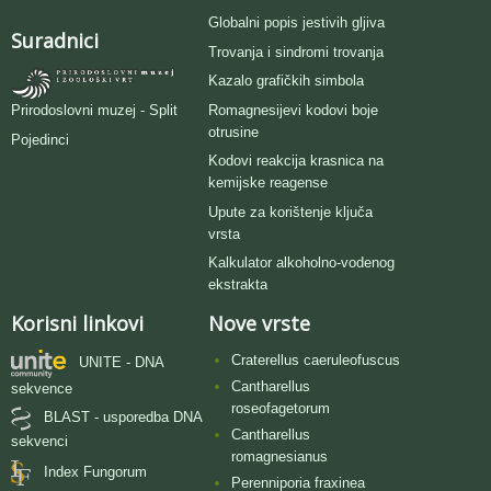
Globalni popis jestivih gljiva
Suradnici
Trovanja i sindromi trovanja
Kazalo grafičkih simbola
Romagnesijevi kodovi boje
Prirodoslovni muzej - Split
otrusine
Pojedinci
Kodovi reakcija krasnica na
kemijske reagense
Upute za korištenje ključa
vrsta
Kalkulator alkoholno-vodenog
ekstrakta
Korisni linkovi
Nove vrste
Craterellus caeruleofuscus
UNITE - DNA
Cantharellus
sekvence
roseofagetorum
BLAST - usporedba DNA
Cantharellus
sekvenci
romagnesianus
Index Fungorum
Perenniporia fraxinea