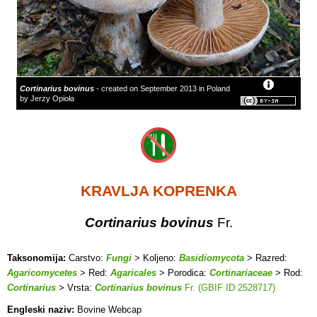
Cortinarius bovinus
- created on September 2013 in Poland
by Jerzy Opioła
KRAVLJA KOPRENKA
Cortinarius bovinus
Fr.
Taksonomija:
Carstvo:
Fungi
> Koljeno:
Basidiomycota
> Razred:
Agaricomycetes
> Red:
Agaricales
> Porodica:
Cortinariaceae
> Rod:
Cortinarius
> Vrsta:
Cortinarius bovinus
Fr. (GBIF ID 2528717)
Engleski naziv:
Bovine Webcap