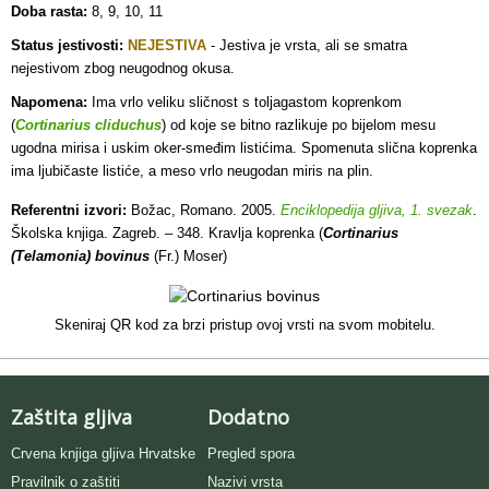
Doba rasta:
8, 9, 10, 11
Status jestivosti:
NEJESTIVA
- J
estiva je vrsta, ali se smatra
nejestivom zbog neugodnog okusa.
Napomena:
Ima vrlo veliku sličnost s toljagastom koprenkom
(
Cortinarius cliduchus
) od koje se bitno razlikuje po bijelom mesu
ugodna mirisa i uskim oker-smeđim listićima. Spomenuta slična koprenka
ima ljubičaste listiće, a meso vrlo neugodan miris na plin.
Referentni izvori:
Božac, Romano. 2005.
Enciklopedija gljiva, 1. svezak
.
Školska knjiga. Zagreb. – 348. Kravlja koprenka (
Cortinarius
(Telamonia) bovinus
(Fr.) Moser)
Skeniraj QR kod za brzi pristup ovoj vrsti na svom mobitelu.
Zaštita gljiva
Dodatno
Crvena knjiga gljiva Hrvatske
Pregled spora
Pravilnik o zaštiti
Nazivi vrsta