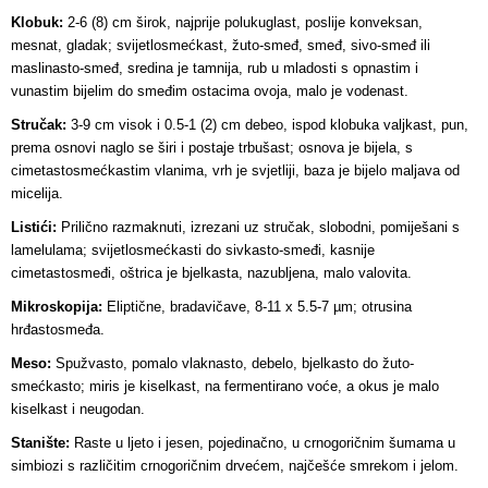
Klobuk:
2-6 (8) cm širok, najprije polukuglast, poslije konveksan,
mesnat, gladak; svijetlosmećkast, žuto-smeđ, smeđ, sivo-smeđ ili
maslinasto-smeđ, sredina je tamnija, rub u mladosti s opnastim i
vunastim bijelim do smeđim ostacima ovoja, malo je vodenast.
Stručak:
3-9 cm visok i 0.5-1 (2) cm debeo, ispod klobuka valjkast, pun,
prema osnovi naglo se širi i postaje trbušast; osnova je bijela, s
cimetastosmećkastim vlanima, vrh je svjetliji, baza je bijelo maljava od
micelija.
Listići:
Prilično razmaknuti, izrezani uz stručak, slobodni, pomiješani s
lamelulama; svijetlosmećkasti do sivkasto-smeđi, kasnije
cimetastosmeđi, oštrica je bjelkasta, nazubljena, malo valovita.
Mikroskopija:
Eliptične, bradavičave, 8-11 x 5.5-7 µm; otrusina
hrđastosmeđa.
Meso:
Spužvasto, pomalo vlaknasto, debelo, bjelkasto do žuto-
smećkasto; miris je kiselkast, na fermentirano voće, a okus je malo
kiselkast i neugodan.
Stanište:
Raste u ljeto i jesen, pojedinačno, u crnogoričnim šumama u
simbiozi s različitim crnogoričnim drvećem, najčešće smrekom i jelom.