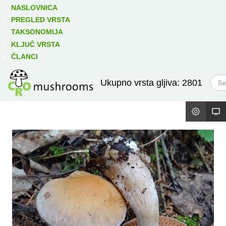
Izravno podređene niže takse:
prikaži
NASLOVNICA
PREGLED VRSTA
TAKSONOMIJA
KLJUČ VRSTA
ČLANCI
T
Ukupno vrsta gljiva: 2801
r
a
ž
i