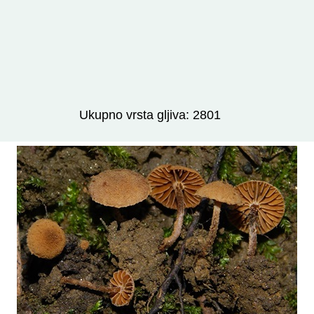
Izravno podređene niže takse:
prikaži
Ukupno vrsta gljiva: 2801