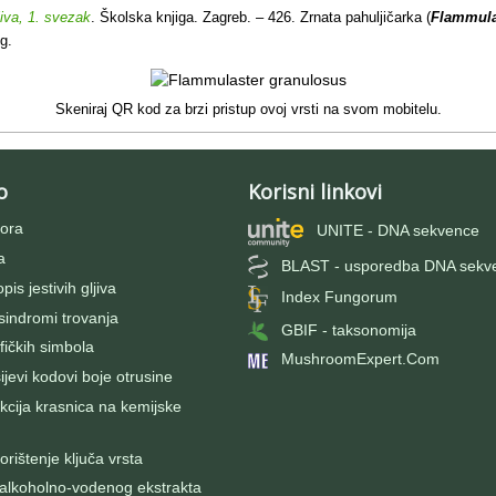
jiva, 1. svezak
. Školska knjiga. Zagreb. – 426. Zrnata pahuljičarka (
Flammula
g.
Skeniraj QR kod za brzi pristup ovoj vrsti na svom mobitelu.
o
Korisni linkovi
ora
UNITE - DNA sekvence
a
BLAST - usporedba DNA sekv
pis jestivih gljiva
Index Fungorum
 sindromi trovanja
GBIF - taksonomija
fičkih simbola
MushroomExpert.Com
evi kodovi boje otrusine
kcija krasnica na kemijske
rištenje ključa vrsta
 alkoholno-vodenog ekstrakta