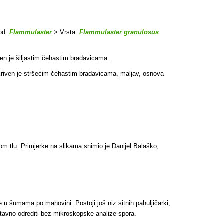
od:
Flammulaster
> Vrsta:
Flammulaster granulosus
ven je šiljastim čehastim bradavicama.
ekriven je stršećim čehastim bradavicama, maljav, osnova
 tlu. Primjerke na slikama snimio je Danijel Balaško,
e u šumama po mahovini. Postoji još niz sitnih pahuljičarki,
ostavno odrediti bez mikroskopske analize spora.