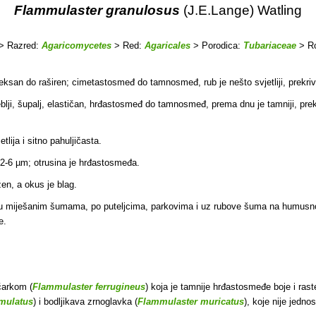
Flammulaster granulosus
(J.E.Lange) Watling
> Razred:
Agaricomycetes
> Red:
Agaricales
> Porodica:
Tubariaceae
> R
nveksan do raširen; cimetastosmeđ do tamnosmeđ, rub je nešto svjetliji, prekri
eblji, šupalj, elastičan, hrđastosmeđ do tamnosmeđ, prema dnu je tamniji, pr
tlija i sitno pahuljičasta.
.2-6 µm; otrusina je hrđastosmeđa.
en, a okus je blag.
 u miješanim šumama, po puteljcima, parkovima i uz rubove šuma na humusnom
e.
čarkom (
Flammulaster ferrugineus
) koja je tamnije hrđastosmeđe boje i rast
imulatus
) i bodljikava zrnoglavka (
Flammulaster muricatus
), koje nije jedn