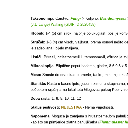
Taksonomija:
Carstvo:
Fungi
> Koljeno:
Basidiomycota
(J.E.Lange) Watling (GBIF ID 2528439)
Klobuk:
1-4 (5) cm širok, najprije polukuglast, poslije ko
Stručak:
1-3 (4) cm visok, valjkast, prema osnovi nešto d
je zadebljana i bijelo maljava
.
Listići:
Prirasli, hrđastosmeđi ili tamnosmeđi, oštrica je svje
Mikroskopija:
Eliptične poput badema, glatke, 8.6-9.3 x 5
Meso:
Smeđe do crvenkasto-smeđe, tanko; miris nije izraž
Stanište:
Raste u kasno ljeto, jesen i zimu, u skupinama,
početkom siječnja, na lokalitetu Glogovac pokraj Koprivnic
Doba rasta:
1, 8, 9, 10, 11, 12
Status jestivosti:
NEJESTIVA
- Nema vrijednosti.
Napomena:
Moguća je zamjena s hrđastosmeđom pahulji
kao što su primjerice zlatna pahuljičarka (
Flammulaster l