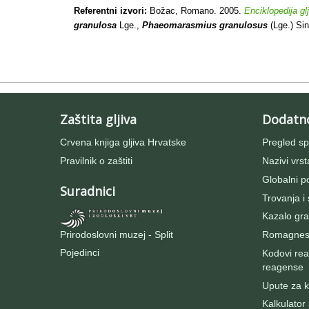
Referentni izvori:
Božac, Romano. 2005.
Enciklopedija gl
granulosa
Lge.,
Phaeomarasmius granulosus
(Lge.) Sin
Zaštita gljiva
Dodatn
Crvena knjiga gljiva Hrvatske
Pregled sp
Pravilnik o zaštiti
Nazivi vrst
Globalni po
Suradnici
Trovanja i
Kazalo gra
Prirodoslovni muzej - Split
Romagnesij
Pojedinci
Kodovi rea
reagense
Upute za ko
Kalkulator