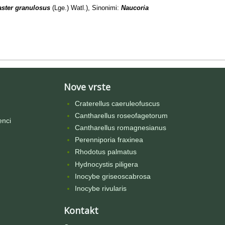
ster granulosus
(Lge.) Watl.), Sinonimi:
Naucoria
Nove vrste
Craterellus caeruleofuscus
Cantharellus roseofagetorum
enci
Cantharellus romagnesianus
Perenniporia fraxinea
Rhodotus palmatus
Hydnocystis piligera
Inocybe griseoscabrosa
Inocybe rivularis
Kontakt