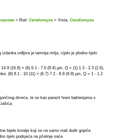
yxaceae
> Rod:
Ceratiomyxa
> Vrsta:
Ceratiomyxa
danka vidljiva je tamnija mrlja, cijelo je plodno tijelo
4.9 (16.8) × (6) 6.1 - 7.6 (9.4) µm, Q = (1) 1.3 - 2.3 (2.6),
ke, (8) 8.1 - 10 (11) × (6.7) 7.2 - 8.9 (9.9) µm, Q = 1 - 1.2
ogoričnog drveća, te se kao parazit hrani bakterijama s
Krašića.
ne bijele koralje koji se na samo mali dodir gnječe.
odno tijelo podsjeća na pčelinje saće.