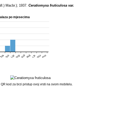
ll.) Macbr.); 1937.
Ceratiomyxa fruticulosa var.
nalaza po mjesecima
Srp
Stu
Pro
Tra
Kol
Ruj
Svi
Lip
Lis
 QR kod za brzi pristup ovoj vrsti na svom mobitelu.