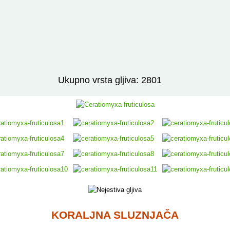
Izravno podređene niže takse:
prikaži
Ukupno vrsta gljiva: 2801
KORALJNA SLUZNJAČA