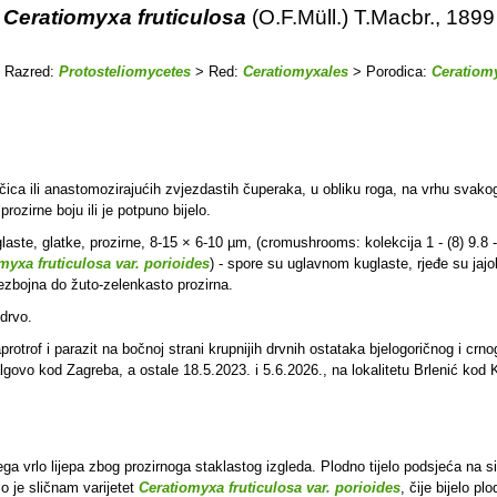
Ceratiomyxa fruticulosa
(O.F.Müll.) T.Macbr., 1899
 Razred:
Protosteliomycetes
> Red:
Ceratiomyxales
> Porodica:
Ceratiom
ica ili anastomozirajućih zvjezdastih čuperaka, u obliku roga, na vrhu svakog iz
rozirne boju ili je potpuno bijelo.
aste, glatke, prozirne, 8-15 × 6-10 µm, (cromushrooms: kolekcija 1 - (8) 9.8 - 1
myxa fruticulosa var. porioides
) - spore su uglavnom kuglaste, rjeđe su jajoli
bezbojna do žuto-zelenkasto prozirna.
 drvo.
protrof i parazit na bočnoj strani krupnijih drvnih ostataka bjelogoričnog i crn
algovo kod Zagreba, a ostale 18.5.2023. i 5.6.2026., na lokalitetu Brlenić kod 
a vrlo lijepa zbog prozirnoga staklastog izgleda. Plodno tijelo podsjeća na sit
lo je sličnam varijetet
Ceratiomyxa fruticulosa var. porioides
, čije bijelo pl