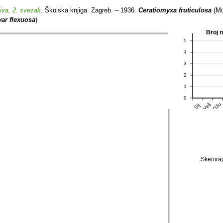
jiva, 2. svezak
. Školska knjiga. Zagreb. – 1936.
Ceratiomyxa fruticulosa
(Mü
var flexuosa
)
Broj 
5
4
3
2
1
0
Ožu
Velj
Sij
Skeniraj