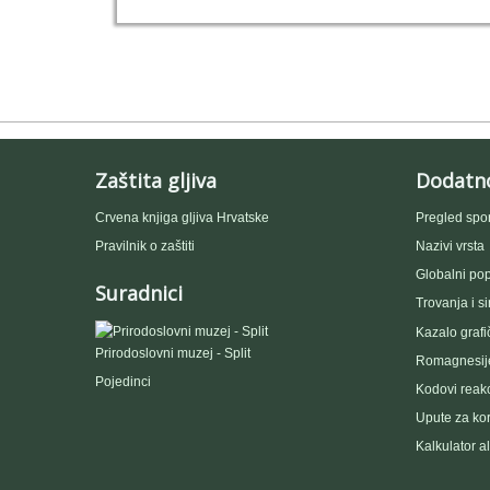
Zaštita gljiva
Dodatn
Crvena knjiga gljiva Hrvatske
Pregled spo
Pravilnik o zaštiti
Nazivi vrsta
Globalni popi
Suradnici
Trovanja i s
Kazalo grafi
Prirodoslovni muzej - Split
Romagnesije
Pojedinci
Kodovi reakc
Upute za kor
Kalkulator a