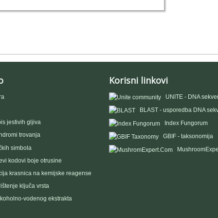
o
Korisni linkovi
ra
UNITE - DNA sekve
BLAST - usporedba DNA sek
s jestivih gljiva
Index Fungorum
indromi trovanja
GBIF - taksonomija
čkih simbola
MushroomExpe
vi kodovi boje otrusine
ija krasnica na kemijske reagense
ištenje ključa vrsta
lkoholno-vodenog ekstrakta