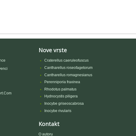
Nove vrste
nce
Craterellus caeruleofuscus
Cantharellus roseofagetorum
venci
Cantharellus romagnesianus
Perenniporia fraxinea
Rhodotus palmatus
rt.Com
Hydnocystis piligera
Inocybe griseoscabrosa
Inocybe rivularis
Kontakt
O autoru