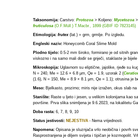
Taksonomija:
Carstvo:
Protozoa
> Koljeno:
Mycetozoa
>
fruticulosa
(O.F.Müll.) T.Macbr., 1899 (GBIF ID 7823145)
Etimologija:
frutex
(lat.) = grm, grmlje. Po izgledu.
Engleski naziv:
Honeycomb Coral Slime Mold
Plodno tijelo:
0.5-2 mm široko, formirano je od sitnih granč
viskozno i na samo mali dodir se gnječi, staklaste je bijele p
Mikroskopija:
Uglavnom su eliptične, jajolike, rjeđe su kugl
N = 240, Me = 12.6 × 6.8 µm, Qe = 1.9, uzorak 2 (
Ceratio
(1.6), N = 150, Me = 8.9 × 8.1 µm, Qe = 1.1); otrusina je 
Meso:
Bjelkasto, prozirno; miris nije izražen, okus slab na
Stanište:
Raste u ljeto i jesen, u velikim kolonijama kao sa
površine. Prva slika snimljena je 9.6.2023, na lokalitetu G
Doba rasta:
6, 7, 8, 9, 10
Status jestivosti:
NEJESTIVA
- Nema vrijednosti.
Napomena:
Opisana je sluznjača vrlo neobična i povrh sveg
Rasprostranjena je diljem svijeta i tipičan je kozmopolit. Vr