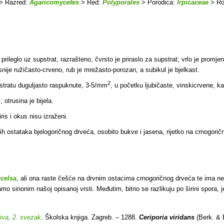
> Razred:
Agaricomycetes
> Red:
Polyporales
> Porodica:
Irpicaceae
> R
ileglo uz supstrat, razrašteno, čvrsto je priraslo za supstrat; vrlo je promje
snije ružičasto-crveno, rub je mrežasto-porozan, a subikul je bjelkast.
2
tratu duguljasto raspuknute, 3-5/mm
, u početku ljubičaste, vinskicrvene, k
 otrusina je bijela.
ris i okus nisu izraženi.
ih ostataka bjelogoričnog drveća, osobito bukve i jasena, rijetko na crnogori
xcelsa
, ali ona raste češće na drvnim ostacima crnogoričnog drveća te ima nešt
mo sinonim našoj opisanoj vrsti. Međutim, bitno se razlikuju po širini spora,
jiva, 2. svezak
. Školska knjiga. Zagreb. – 1288.
Ceriporia viridans
(Berk. & 