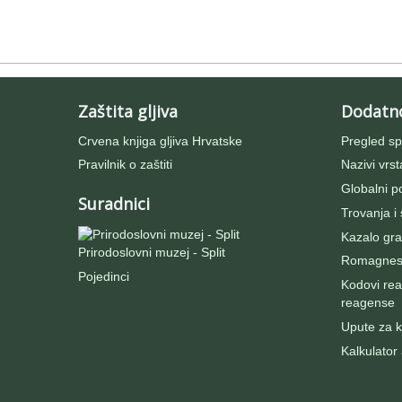
Zaštita gljiva
Dodatn
Crvena knjiga gljiva Hrvatske
Pregled sp
Pravilnik o zaštiti
Nazivi vrst
Globalni po
Suradnici
Trovanja i
Kazalo gra
Prirodoslovni muzej - Split
Romagnesij
Pojedinci
Kodovi rea
reagense
Upute za ko
Kalkulator