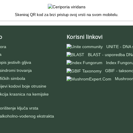
Skeniraj QR kod za brzi pristup ovoj vrsti na svom mobitelu.
o
Korisni linkovi
ora
UNITE - DNA 
a
BLAST - usporedba DNA
pis jestivih gljiva
Index Fungor
 sindromi trovanja
GBIF - takson
fičkih simbola
Mushroo
evi kodovi boje otrusine
kcija krasnica na kemijske
rištenje ključa vrsta
 alkoholno-vodenog ekstrakta