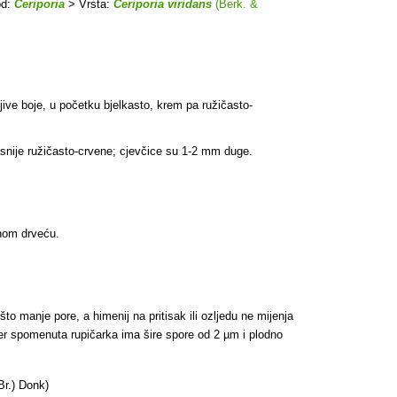
od:
Ceriporia
> Vrsta:
Ceriporia viridans
(Berk. &
njive boje, u početku bjelkasto, krem pa ružičasto-
asnije ružičasto-crvene; cjevčice su
1-2 mm duge.
čnom drveću.
o manje pore, a himenij na pritisak ili ozljedu ne mijenja
 jer spomenuta rupičarka ima šire spore od 2 µm i plodno
Br.) Donk)