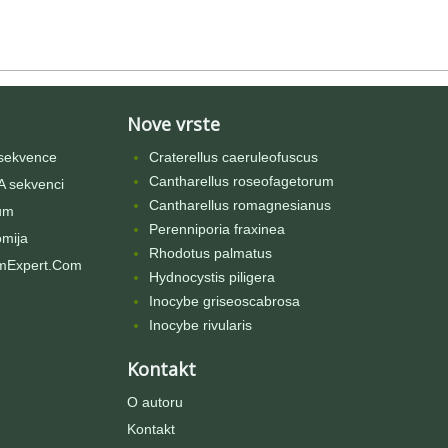
Nove vrste
sekvence
Craterellus caeruleofuscus
Cantharellus roseofagetorum
 sekvenci
Cantharellus romagnesianus
um
Perenniporia fraxinea
omija
Rhodotus palmatus
mExpert.Com
Hydnocystis piligera
Inocybe griseoscabrosa
Inocybe rivularis
Kontakt
O autoru
Kontakt