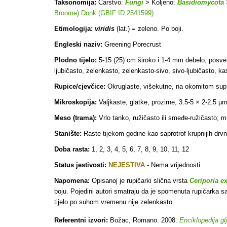
Taksonomija:
Carstvo:
Fungi
> Koljeno:
Basidiomycota
Broome) Donk (GBIF ID 2541599)
Etimologija:
viridis
(lat.) = zeleno. Po boji.
Engleski naziv:
Greening Porecrust
Plodno tijelo:
5-15 (25) cm široko i 1-4 mm debelo, posve pr
ljubičasto, zelenkasto, zelenkasto-sivo, sivo-ljubičasto, ka
Rupice/cjevčice:
Okruglaste, višekutne, na okomitom sups
Mikroskopija:
Valjkaste, glatke, prozirne, 3.5-5 × 2-2.5 µm;
Meso (trama):
Vrlo tanko, ružičasto ili smeđe-ružičasto; mi
Stanište:
Raste tijekom godine kao saprotrof krupnijih drvn
Doba rasta:
1, 2, 3, 4, 5, 6, 7, 8, 9, 10, 11, 12
Status jestivosti:
NEJESTIVA
- Nema vrijednosti.
Napomena:
Opisanoj je rupičarki slična vrsta
Ceriporia e
boju. Pojedini autori smatraju da je spomenuta rupičarka sa
tijelo po suhom vremenu nije zelenkasto.
Referentni izvori:
Božac, Romano. 2008.
Enciklopedija gl