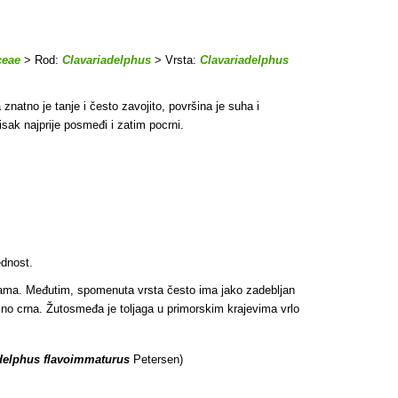
ceae
> Rod:
Clavariadelphus
> Vrsta:
Clavariadelphus
znatno je tanje i često zavojito, površina je suha i
sak najprije posmeđi i zatim pocrni.
ednost.
ama. Međutim, spomenuta vrsta često ima jako zadebljan
ačno crna. Žutosmeđa je toljaga u primorskim krajevima vrlo
delphus flavoimmaturus
Petersen)