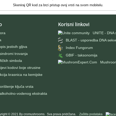
Skeniraj QR kod za brzi pristup ovoj vrsti na svom mobitelu.
o
Korisni linkovi
ora
UNITE - DNA 
a
BLAST - usporedba DNA sekv
pis jestivih gljiva
Index Fungorum
 sindromi trovanja
GBIF - taksonomija
fičkih simbola
Mushroo
evi kodovi boje otrusine
kcija krasnica na kemijske
rištenje ključa vrsta
 alkoholno-vodenog ekstrakta
right © 2021 By cromushrooms. Sva prava pridržana.
Zaštita podataka