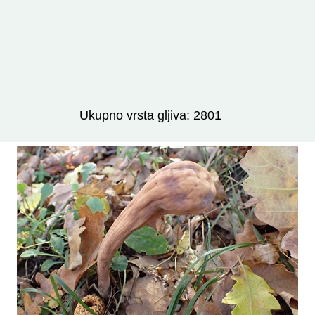
Izravno podređene niže takse:
prikaži
Ukupno vrsta gljiva: 2801