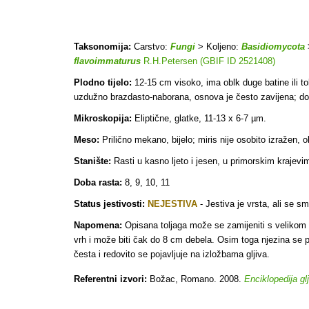
Taksonomija:
Carstvo:
Fungi
> Koljeno:
Basidiomycota
flavoimmaturus
R.H.Petersen (GBIF ID 2521408)
Plodno tijelo:
12-15 cm visoko, ima oblk duge batine ili tol
uzdužno brazdasto-naborana, osnova je često zavijena; dok j
Mikroskopija:
Eliptične, glatke, 11-13 x 6-7 µm.
Meso:
Prilično mekano, bijelo; miris nije osobito izražen, 
Stanište:
Rasti u kasno ljeto i jesen, u primorskim krajev
Doba rasta:
8, 9, 10, 11
Status jestivosti:
NEJESTIVA
-
Jestiva je vrsta, ali se 
Napomena:
Opisana toljaga može se zamijeniti s velikom 
vrh i može biti čak do 8 cm debela. Osim toga njezina se po
česta i redovito se pojavljuje na izložbama gljiva.
Referentni izvori:
Božac, Romano. 2008.
Enciklopedija gl