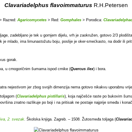
Clavariadelphus flavoimmaturus
R.H.Petersen
> Razred:
Agaricomycetes
> Red:
Gomphales
> Porodica:
Clavariadelpha
jage, zadebljano je tek u gornjem dijelu, vrh je zaokružen, gotovo 2/3 plodišta 
e mlado, ima limunastožutu boju, poslije je oker-smećkasto, na dodir ili priti
okus gorak.
ima, u crnogoričnim šumama ispod crnike (
Quercus ilex
) i bora.
smatra nejestivom jer zbog svojih dimenzija nema gotovo nikakvu uporabnu vrij
toljagom (
Clavariadelphus pistillaris
), koja najčešće raste po bukovim šum
vršina znatno razlikuje po boji i na pritisak ne postaje najprije smeđa i kon
jiva, 2. svezak
. Školska knjiga. Zagreb. – 1508. Žutosmeđa toljaga (
Clavaria