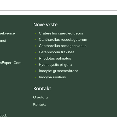
Nove vrste
sekvence
Craterellus caeruleofuscus
Cantharellus roseofagetorum
enci
Cantharellus romagnesianus
Perenniporia fraxinea
Rhodotus palmatus
mExpert.Com
Hydnocystis piligera
Inocybe griseoscabrosa
Inocybe rivularis
Kontakt
O autoru
Kontakt