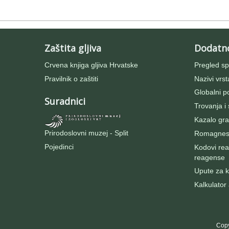
Zaštita gljiva
Dodatn
Crvena knjiga gljiva Hrvatske
Pregled sp
Pravilnik o zaštiti
Nazivi vrst
Globalni po
Suradnici
Trovanja i
Kazalo gra
Prirodoslovni muzej - Split
Romagnesij
Pojedinci
Kodovi rea
reagense
Upute za ko
Kalkulator
Copy