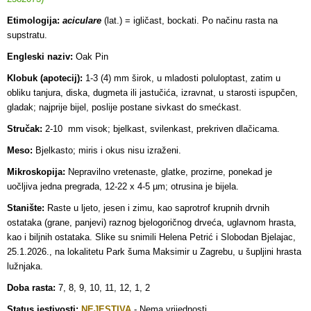
Etimologija:
aciculare
(lat.) = igličast, bockati. Po načinu rasta na
supstratu.
Engleski naziv:
Oak Pin
Klobuk (apotecij):
1-3 (4) mm širok, u mladosti poluloptast, zatim u
obliku tanjura, diska, dugmeta ili jastučića, izravnat, u starosti ispupčen,
gladak; najprije bijel, poslije postane sivkast do smećkast.
Stručak:
2-10 mm visok; bjelkast, svilenkast, prekriven dlačicama.
Meso:
Bjelkasto; miris i okus nisu izraženi.
Mikroskopija:
Nepravilno vretenaste, glatke, prozirne, ponekad je
uočljiva jedna pregrada, 12-22 x 4-5 µm; otrusina je bijela.
Stanište:
Raste u ljeto, jesen i zimu, kao saprotrof krupnih drvnih
ostataka (grane, panjevi) raznog bjelogoričnog drveća, uglavnom hrasta,
kao i biljnih ostataka. Slike su snimili Helena Petrić i Slobodan Bjelajac,
25.1.2026., na lokalitetu Park šuma Maksimir u Zagrebu, u šupljini hrasta
lužnjaka.
Doba rasta:
7, 8, 9, 10, 11, 12, 1, 2
Status jestivosti:
NEJESTIVA
- Nema vrijednosti.