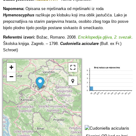
Napomena:
Opisana se mješinarka od mješinarki iz roda
Hymenoscyphus
razlikuje po klobuku koji ima oblik jastučića. Lako je
prepoznatljiva na starim panjevima hrasta, osobito zbog toga što posve
bijelo plodno tijelo poslije postane sivkasto ili smećkasto.
Referentni izvori:
Božac, Romano. 2008.
Enciklopedija gljiva, 2. svezak
.
Školska knjiga. Zagreb. – 1798.
Cudoniella aciculare
(Bull. ex Fr.)
Schroet)
+
Broj nalaza po mjesecima
5
−
4
3
2
1
0
Ožu
Tra
Srp
Pro
Velj
Lip
Stu
Svi
Kol
Ruj
Lis
Sij