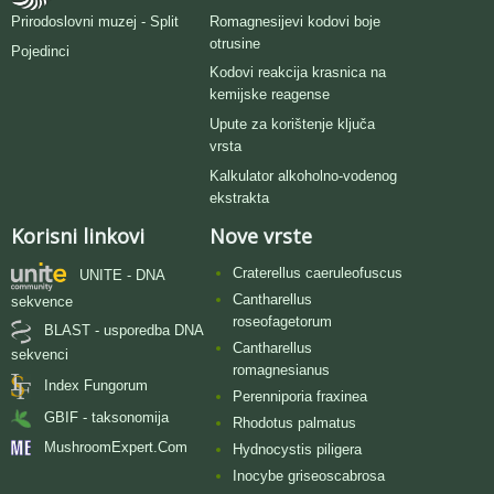
Romagnesijevi kodovi boje
Prirodoslovni muzej - Split
otrusine
Pojedinci
Kodovi reakcija krasnica na
kemijske reagense
Upute za korištenje ključa
vrsta
Kalkulator alkoholno-vodenog
ekstrakta
Korisni linkovi
Nove vrste
Craterellus caeruleofuscus
UNITE - DNA
Cantharellus
sekvence
roseofagetorum
BLAST - usporedba DNA
Cantharellus
sekvenci
romagnesianus
Index Fungorum
Perenniporia fraxinea
GBIF - taksonomija
Rhodotus palmatus
MushroomExpert.Com
Hydnocystis piligera
Inocybe griseoscabrosa