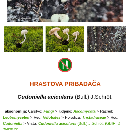
HRASTOVA PRIBADAČA
Cudoniella acicularis
(Bull.) J.Schröt.
Taksonomija:
Carstvo:
Fungi
> Koljeno:
Ascomycota
> Razred:
Leotiomycetes
> Red:
Helotiales
> Porodica:
Tricladiaceae
> Rod:
Cudoniella
> Vrsta:
Cudoniella acicularis
(Bull.) J.Schröt. (GBIF ID
2582073)