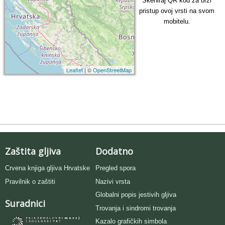
Skeniraj QR kod za brzi
pristup ovoj vrsti na svom
mobitelu.
Leaflet
| ©
OpenStreetMap
Zaštita gljiva
Dodatno
Crvena knjiga gljiva Hrvatske
Pregled spora
Pravilnik o zaštiti
Nazivi vrsta
Globalni popis jestivih gljiva
Suradnici
Trovanja i sindromi trovanja
Kazalo grafičkih simbola