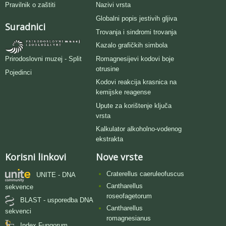
Pravilnik o zaštiti
Nazivi vrsta
Globalni popis jestivih gljiva
Suradnici
Trovanja i sindromi trovanja
Kazalo grafičkih simbola
Romagnesijevi kodovi boje
Prirodoslovni muzej - Split
otrusine
Pojedinci
Kodovi reakcija krasnica na
kemijske reagense
Upute za korištenje ključa
vrsta
Kalkulator alkoholno-vodenog
ekstrakta
Korisni linkovi
Nove vrste
Craterellus caeruleofuscus
UNITE - DNA
Cantharellus
sekvence
roseofagetorum
BLAST - usporedba DNA
Cantharellus
sekvenci
romagnesianus
Index Fungorum