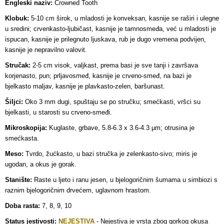
Engleski naziv:
Crowned Tooth
Klobuk:
5-10 cm širok, u mladosti je konveksan, kasnije se raširi i ulegne
u sredini; crvenkasto-ljubičast, kasnije je tamnosmeđa, već u mladosti je
ispucan, kasnije je prilegnuto ljuskava, rub je dugo vremena podvijen,
kasnije je nepravilno valovit.
Stručak:
2-5 cm visok, valjkast, prema basi je sve tanji i završava
korjenasto, pun; prljavosmeđ, kasnije je crveno-smeđ, na bazi je
bjelkasto maljav, kasnije je plavkasto-zelen, baršunast.
Šiljci:
Oko 3 mm dugi, spuštaju se po stručku; smećkasti, vršci su
bjelkasti, u starosti su crveno-smeđi.
Mikroskopija:
Kuglaste, grbave, 5.8-6.3 x 3.6-4.3 µm; otrusina je
smećkasta.
Meso:
Tvrdo, žućkasto, u bazi stručka je zelenkasto-sivo; miris je
ugodan, a okus je gorak.
Stanište:
Raste u ljeto i ranu jesen, u bjelogoričnim šumama u simbiozi s
raznim bjelogoričnim drvećem, uglavnom hrastom.
Doba rasta:
7, 8, 9, 10
Status jestivosti:
NEJESTIVA
-
Nejestiva je vrsta zbog gorkog okusa