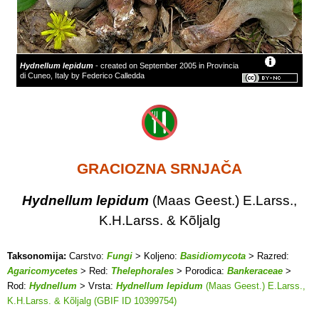
Hydnellum lepidum
- created on September 2005 in Provincia
di Cuneo, Italy by Federico Calledda
GRACIOZNA SRNJAČA
Hydnellum lepidum
(Maas Geest.) E.Larss.,
K.H.Larss. & Kõljalg
Taksonomija:
Carstvo:
Fungi
> Koljeno:
Basidiomycota
> Razred:
Agaricomycetes
> Red:
Thelephorales
> Porodica:
Bankeraceae
>
Rod:
Hydnellum
> Vrsta:
Hydnellum lepidum
(Maas Geest.) E.Larss.,
K.H.Larss. & Kõljalg (GBIF ID 10399754)