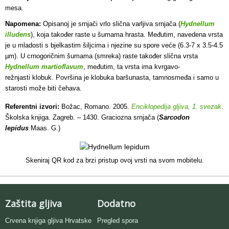
mesa.
Napomena:
Opisanoj je srnjači vrlo slična varljiva srnjača (
Hydnellum
illudens
), koja također raste u šumama hrasta. Međutim, navedena vrsta
je u mladosti s bjelkastim šiljcima i njezine su spore veće (6.3-7 x 3.5-4.5
µm). U crnogoričnim šumama (smreka) raste također slična vrsta
Hydnellum martioflavum
, međutim, ta vrsta ima kvrgavo-
režnjasti klobuk. Površina je klobuka baršunasta, tamnosmeđa i samo u
starosti može biti čehava.
Referentni izvori:
Božac, Romano. 2005.
Enciklopedija gljiva, 1. svezak
.
Školska knjiga. Zagreb. – 1430. Graciozna srnjača (
Sarcodon
lepidus
Maas. G.)
Skeniraj QR kod za brzi pristup ovoj vrsti na svom mobitelu.
Zaštita gljiva
Dodatno
Crvena knjiga gljiva Hrvatske
Pregled spora