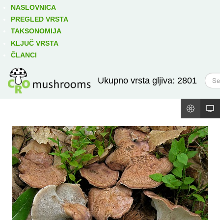
Izravno podređene niže takse:
prikaži
NASLOVNICA
PREGLED VRSTA
TAKSONOMIJA
KLJUČ VRSTA
ČLANCI
T
Ukupno vrsta gljiva: 2801
r
a
ž
i