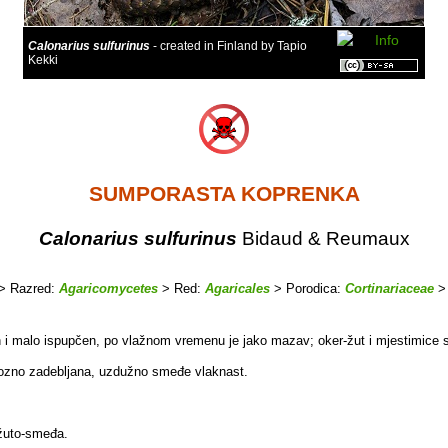
Calonarius sulfurinus
- created in Finland by Tapio
Kekki
SUMPORASTA KOPRENKA
Calonarius sulfurinus
Bidaud & Reumaux
> Razred:
Agaricomycetes
> Red:
Agaricales
> Porodica:
Cortinariaceae
>
n i malo ispupčen, po vlažnom vremenu je jako mazav; oker-žut i mjestimice
lbozno zadebljana, uzdužno smeđe vlaknast.
 žuto-smeđa.