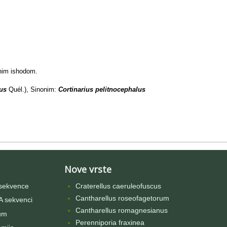
tnim ishodom.
nus
Quél.), Sinonim:
Cortinarius pelitnocephalus
Nove vrste
sekvence
Craterellus caeruleofuscus
Cantharellus roseofagetorum
 sekvenci
Cantharellus romagnesianus
um
Perenniporia fraxinea