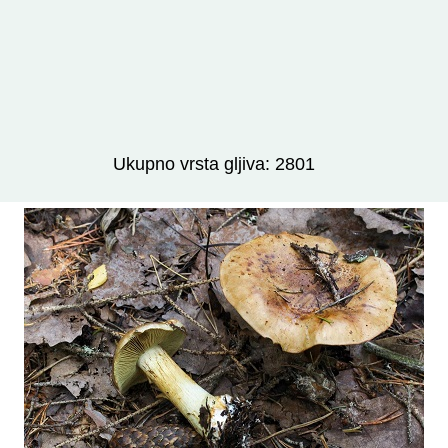
Izravno podređene niže takse:
prikaži
Ukupno vrsta gljiva: 2801