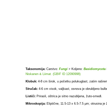
Taksonomija:
Carstvo:
Fungi
> Koljeno:
Basidiomycota
Niskanen & Liimat. (GBIF ID 12090998)
Klobuk:
4-8 cm širok, u početku polukuglast, zatim rašire
Stručak:
4-6 cm visok, valjkast, osnova je obrubljeno bu
Listići:
Prirasli, oštrica je sitno nazubljena, žuto-smeđi.
Mikroskopija:
Eliptične, 11.5-13 x 6.5-7.5 µm; otrusina je