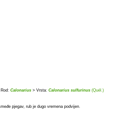
 Rod:
Calonarius
> Vrsta:
Calonarius sulfurinus
(Quél.)
 smeđe pjegav, rub je dugo vremena podvijen.