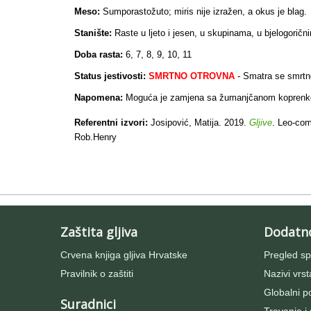
Meso:
Sumporastožuto; miris nije izražen, a okus je blag.
Stanište:
Raste u ljeto i jesen, u skupinama, u bjelogoričn
Doba rasta:
6, 7, 8, 9, 10, 11
Status jestivosti:
SMRTNO OTROVNA
- Smatra se s
mrtn
Napomena:
Moguća je zamjena sa žumanjčanom koprenk
Referentni izvori:
Josipović, Matija. 2019.
Gljive
. Leo-com
Rob.Henry
Zaštita gljiva
Dodatn
Crvena knjiga gljiva Hrvatske
Pregled sp
Pravilnik o zaštiti
Nazivi vrst
Globalni po
Suradnici