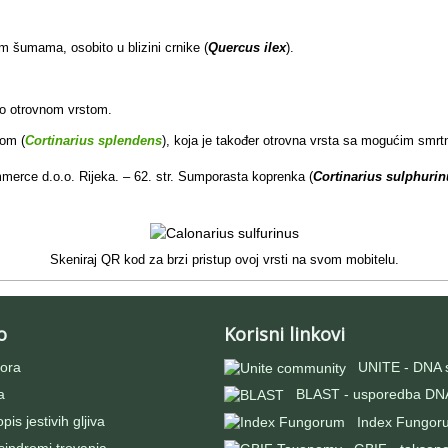
im šumama, osobito u blizini crnike (
Quercus ilex
).
o otrovnom vrstom.
om (
Cortinarius splendens
), koja je također otrovna vrsta sa mogućim smr
merce d.o.o. Rijeka. – 62. str. Sumporasta koprenka (
Cortinarius sulphuri
Skeniraj QR kod za brzi pristup ovoj vrsti na svom mobitelu.
o
Korisni linkovi
ora
UNITE - DNA 
a
BLAST - usporedba DNA
pis jestivih gljiva
Index Fungor