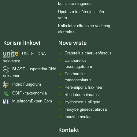
kemijske reagense
Upute za korištenje ključa
vrsta
Kalkulator alkoholno-vodenog
ekstrakta
Korisni linkovi
Nove vrste
Craterellus caeruleofuscus
UNITE - DNA
Cantharellus
sekvence
roseofagetorum
BLAST - usporedba DNA
Cantharellus
sekvenci
romagnesianus
Index Fungorum
Perenniporia fraxinea
GBIF - taksonomija
Rhodotus palmatus
MushroomExpert.Com
Hydnocystis piligera
Inocybe griseoscabrosa
Inocybe rivularis
Kontakt