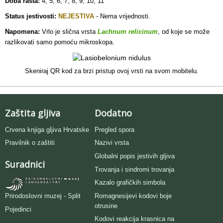
Doba rasta:
4, 5, 6, 7, 8, 9, 10, 11
Status jestivosti:
NEJESTIVA
- Nema vrijednosti
.
Napomena:
Vrlo je slična vrsta
Lachnum relicinum
, od koje se može
razlikovati samo pomoću mikroskopa.
Skeniraj QR kod za brzi pristup ovoj vrsti na svom mobitelu.
Zaštita gljiva
Dodatno
Crvena knjiga gljiva Hrvatske
Pregled spora
Pravilnik o zaštiti
Nazivi vrsta
Globalni popis jestivih gljiva
Suradnici
Trovanja i sindromi trovanja
Kazalo grafičkih simbola
Romagnesijevi kodovi boje
Prirodoslovni muzej - Split
otrusine
Pojedinci
Kodovi reakcija krasnica na