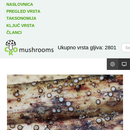
Izravno podređene niže takse:
prikaži
NASLOVNICA
PREGLED VRSTA
TAKSONOMIJA
KLJUČ VRSTA
ČLANCI
T
Ukupno vrsta gljiva: 2801
r
a
ž
i