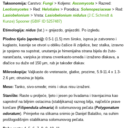
Taksonomija:
Carstvo:
Fungi
> Koljeno:
Ascomycota
> Razred:
Leotiomycetes
> Red:
Helotiales
> Porodica:
Solenopeziaceae
> Rod:
Lasiobelonium
> Vrsta:
Lasiobelonium nidulus
(J.C.Schmidt &
Kunze) Spooner (GBIF ID 5257487)
Etimologija:
nidus
(lat.) = gnijezdo, gnijezditi. Po izgledu.
Plodno tijelo (apotecij):
0.5-1 (1.5) mm široko, isprva je zatvoreno i
kuglasto, kasnije se otvori u obliku čašice ili zdjelice, bez stalka, izravno
je spojeno na supstrat, unutarnja je himenijalna strana bijela do žuto-
narančasta, vanjska je strana crvenkasto-smeđa i izraženo dlakava, a
dlačice su duže od 150 µm, rub je također dlakav.
Mikroskopija:
Valjkaste do vretenaste, glatke, prozirne, 5.9-11.4 x 1.3-
2.6 µm; otrusina je bijela.
Meso:
Tanko, sivo-smeđe; miris i okus nisu izraženi.
Stanište:
Raste u proljeće, ljeto i jesen po livadama i travnjacima kao
saprotrof na biljnim ostacima (stabljikama) raznog bilja, najčešće prave
končare (
Filipendula ulmaria
) ili solomunovog pečata (
Polygonatum
odoratum
). Primjerke na slikama snimio je Danijel Balaško, na suhim
prošlogodišnjim stablikama solomunovog pečata.