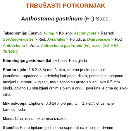
TRBUŠASTI POTKORNJAK
Anthostoma gastrinum
(Fr.) Sacc.
Taksonomija:
Carstvo:
Fungi
> Koljeno:
Ascomycota
> Razred:
Sordariomycetes
> Red:
Xylariales
> Porodica:
Diatrypaceae
> Rod:
Anthostoma
> Vrsta:
Anthostoma gastrinum
(Fr.) Sacc. (GBIF ID
2575391)
Etimologija:
gastrinum
(lat.) = trbuh. Po izgledu.
Plodno tijelo:
1.5-2 (3.5) mm široko, stroma je okruglasta ili
jastučasta, ugrađena je u debeloj kori poput diska; periteciji su potpuno
uronjeni u stromu, kuglasti, međusobno su gusto zbijeni, oko 0.5 mm
široki, obično su obrubljeni crnim slojem u drvu, površina je crna do sivo-
crna.
Mikroskopija:
Eliptične, 8.3-14 x 5-6 µm, Q = 1.7-2.7; otrusina je
tamnosmeđa.
Meso:
Crno; miris i okus nisu izraženi.
Stanište:
Raste tijekom godine kao saprotrof na krupnijim drvnim