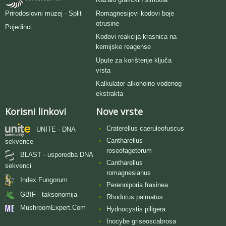
Romagnesijevi kodovi boje
Prirodoslovni muzej - Split
otrusine
Pojedinci
Kodovi reakcija krasnica na
kemijske reagense
Upute za korištenje ključa
vrsta
Kalkulator alkoholno-vodenog
ekstrakta
Korisni linkovi
Nove vrste
Craterellus caeruleofuscus
UNITE - DNA
Cantharellus
sekvence
roseofagetorum
BLAST - usporedba DNA
Cantharellus
sekvenci
romagnesianus
Index Fungorum
Perenniporia fraxinea
GBIF - taksonomija
Rhodotus palmatus
MushroomExpert.Com
Hydnocystis piligera
Inocybe griseoscabrosa