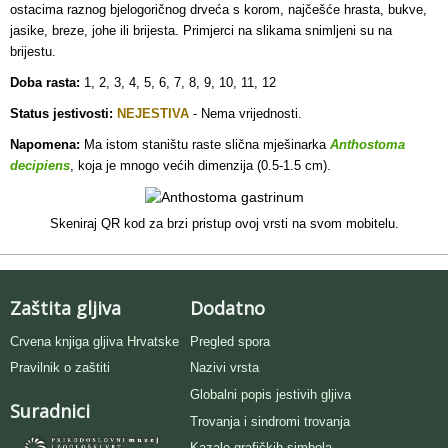
ostacima raznog bjelogoričnog drveća s korom, najčešće hrasta, bukve,
jasike, breze, johe ili brijesta. Primjerci na slikama snimljeni su na
brijestu.
Doba rasta:
1, 2, 3, 4, 5, 6, 7, 8, 9, 10, 11, 12
Status jestivosti:
NEJESTIVA
- Nema vrijednosti.
Napomena:
Ma istom staništu raste slična mješinarka
Anthostoma
decipiens
, koja je mnogo većih dimenzija (0.5-1.5 cm).
Skeniraj QR kod za brzi pristup ovoj vrsti na svom mobitelu.
Zaštita gljiva
Dodatno
Crvena knjiga gljiva Hrvatske
Pregled spora
Pravilnik o zaštiti
Nazivi vrsta
Globalni popis jestivih gljiva
Suradnici
Trovanja i sindromi trovanja
Kazalo grafičkih simbola