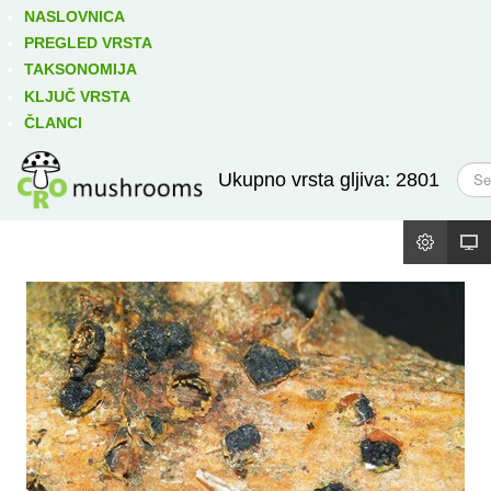
Izravno podređene niže takse:
prikaži
NASLOVNICA
PREGLED VRSTA
TAKSONOMIJA
KLJUČ VRSTA
ČLANCI
T
Ukupno vrsta gljiva: 2801
r
a
ž
i