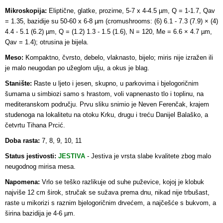
Mikroskopija:
Eliptične, glatke, prozirne, 5-7 x 4-4.5 µm, Q = 1-1.7, Qav
= 1.35, bazidije su 50-60 x 6-8 µm (cromushrooms: (6) 6.1 - 7.3 (7.9) × (4)
4.4 - 5.1 (6.2) µm, Q = (1.2) 1.3 - 1.5 (1.6), N = 120, Me = 6.6 × 4.7 µm,
Qav = 1.4); otrusina je bijela.
Meso:
Kompaktno, čvrsto, debelo, vlaknasto, bijelo; miris nije izražen ili
je malo neugodan po užeglom ulju, a okus je blag.
Stanište:
Raste u ljeto i jesen, skupno, u parkovima i bjelogoričnim
šumama u simbiozi samo s hrastom, voli vapnenasto tlo i toplinu, na
mediteranskom području. Prvu sliku snimio je Neven Ferenčak, krajem
studenoga na lokalitetu na otoku Krku, drugu i treću Danijel Balaško, a
četvrtu Tihana Prcić.
Doba rasta:
7, 8, 9, 10, 11
Status jestivosti:
JESTIVA
-
Jestiva je vrsta slabe kvalitete zbog malo
neugodnog mirisa mesa.
Napomena:
Vrlo se teško razlikuje od suhe puževice, kojoj je klobuk
najviše 12 cm širok, stručak se sužava prema dnu, nikad nije trbušast,
raste u mikorizi s raznim bjelogoričnim drvećem, a najčešće s bukvom, a
širina bazidija je 4-6 µm.