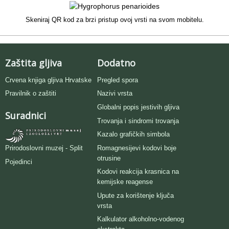
Skeniraj QR kod za brzi pristup ovoj vrsti na svom mobitelu.
Zaštita gljiva
Dodatno
Crvena knjiga gljiva Hrvatske
Pregled spora
Pravilnik o zaštiti
Nazivi vrsta
Globalni popis jestivih gljiva
Suradnici
Trovanja i sindromi trovanja
Kazalo grafičkih simbola
Romagnesijevi kodovi boje
Prirodoslovni muzej - Split
otrusine
Pojedinci
Kodovi reakcija krasnica na
kemijske reagense
Upute za korištenje ključa
vrsta
Kalkulator alkoholno-vodenog