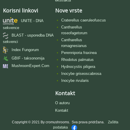
ekstrakta
Korisni linkovi
Nove vrste
Craterellus caeruleofuscus
UNITE - DNA
Cantharellus
sekvence
roseofagetorum
BLAST - usporedba DNA
Cantharellus
sekvenci
romagnesianus
Index Fungorum
Perenniporia fraxinea
GBIF - taksonomija
Rhodotus palmatus
MushroomExpert.Com
Hydnocystis piligera
Inocybe griseoscabrosa
Inocybe rivularis
Kontakt
O autoru
Kontakt
Copyright © 2021 By cromushrooms. Sva prava pridržana.
Zaštita
podataka