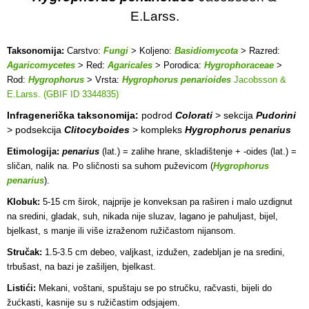
E.Larss.
Taksonomija:
Carstvo:
Fungi
> Koljeno:
Basidiomycota
> Razred:
Agaricomycetes
> Red:
Agaricales
> Porodica:
Hygrophoraceae
>
Rod:
Hygrophorus
> Vrsta:
Hygrophorus penarioides
Jacobsson &
E.Larss. (GBIF ID 3344835)
Infragenerička taksonomija:
podrod
Colorati
> sekcija
Pudorini
> podsekcija
Clitocyboides
> kompleks
Hygrophorus penarius
Etimologija:
penarius
(lat.) = zalihe hrane, skladištenje + -oides (lat.) =
sličan, nalik na. Po sličnosti sa suhom puževicom (
Hygrophorus
penarius
).
Klobuk:
5-15 cm širok, najprije je konveksan pa raširen i malo uzdignut
na sredini, gladak, suh, nikada nije sluzav, lagano je pahuljast, bijel,
bjelkast, s manje ili više izraženom ružičastom nijansom.
Stručak:
1.5-3.5 cm debeo, valjkast, izdužen, zadebljan je na sredini,
trbušast, na bazi je zašiljen, bjelkast.
Listići:
Mekani, voštani, spuštaju se po stručku, račvasti, bijeli do
žućkasti, kasnije su s ružičastim odsjajem.