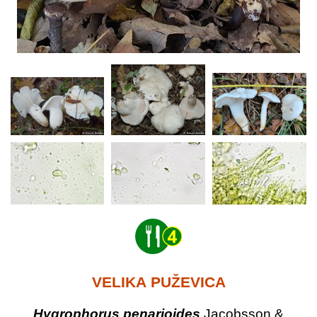
VELIKA PUŽEVICA
Hygrophorus penarioides
Jacobsson &