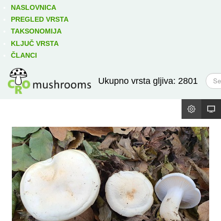
Izravno podređene niže takse:
prikaži
NASLOVNICA
PREGLED VRSTA
TAKSONOMIJA
KLJUČ VRSTA
ČLANCI
T
Ukupno vrsta gljiva: 2801
r
a
ž
i