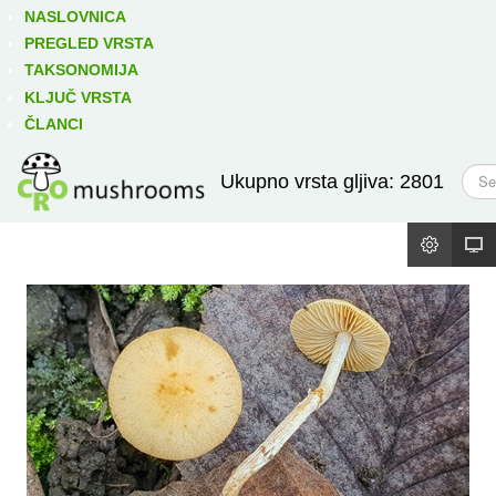
Izravno podređene niže takse:
prikaži
NASLOVNICA
PREGLED VRSTA
TAKSONOMIJA
KLJUČ VRSTA
ČLANCI
T
Ukupno vrsta gljiva: 2801
r
a
ž
i