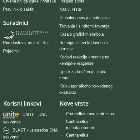
Crvena knjiga gljiva Hrvatske
Pregled spora
Pravilnik o zaštiti
Nazivi vrsta
Globalni popis jestivih gljiva
Suradnici
Trovanja i sindromi trovanja
Kazalo grafičkih simbola
Romagnesijevi kodovi boje
Prirodoslovni muzej - Split
otrusine
Pojedinci
Kodovi reakcija krasnica na
kemijske reagense
Upute za korištenje ključa
vrsta
Kalkulator alkoholno-vodenog
ekstrakta
Korisni linkovi
Nove vrste
Craterellus caeruleofuscus
UNITE - DNA
Cantharellus
sekvence
roseofagetorum
BLAST - usporedba DNA
Cantharellus
sekvenci