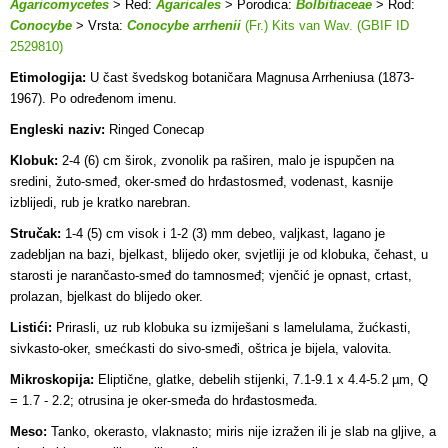
Agaricomycetes
> Red:
Agaricales
> Porodica:
Bolbitiaceae
> Rod:
Conocybe
> Vrsta:
Conocybe arrhenii
(Fr.) Kits van Wav. (GBIF ID
2529810)
Etimologija:
U čast švedskog botaničara Magnusa Arrheniusa (1873-
1967). Po određenom imenu.
Engleski naziv:
Ringed Conecap
Klobuk:
2-4 (6) cm širok, zvonolik pa raširen, malo je ispupčen na
sredini, žuto-smeđ, oker-smeđ do hrđastosmeđ, vodenast, kasnije
izblijedi, rub je kratko narebran.
Stručak:
1-4 (5) cm visok i 1-2 (3) mm debeo, valjkast, lagano je
zadebljan na bazi, bjelkast, blijedo oker, svjetliji je od klobuka, čehast, u
starosti je narančasto-smeđ do tamnosmeđ; vjenčić je opnast, crtast,
prolazan, bjelkast do blijedo oker.
Listići:
Prirasli, uz rub klobuka su izmiješani s lamelulama, žućkasti,
sivkasto-oker, smećkasti do sivo-smeđi, oštrica je bijela, valovita.
Mikroskopija:
Eliptične, glatke, debelih stijenki, 7.1-9.1 x 4.4-5.2 µm, Q
= 1.7 - 2.2; otrusina je oker-smeđa do hrđastosmeđa.
Meso:
Tanko, okerasto, vlaknasto; miris nije izražen ili je slab na gljive, a