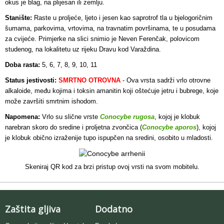
okus je blag, na plijesan ili zemlju.
Stanište:
Raste u proljeće, ljeto i jesen kao saprotrof tla u bjelogoričnim
šumama, parkovima, vrtovima, na travnatim površinama, te u posudama
za cvijeće. Primjerke na slici snimio je Neven Ferenčak, polovicom
studenog, na lokalitetu uz rijeku Dravu kod Varaždina.
Doba rasta:
5, 6, 7, 8, 9, 10, 11
Status jestivosti:
SMRTNO OTROVNA
- Ova vrsta
sadrži vrlo otrovne
alkaloide, među kojima i toksin amanitin koji oštećuje jetru i bubrege, koje
može završiti smrtnim ishodom.
Napomena:
Vrlo su slične vrste
Conocybe rugosa
, kojoj je klobuk
narebran skoro do sredine i proljetna zvončica (
Conocybe aporos
), kojoj
je klobuk obično izraženije tupo ispupčen na sredini, osobito u mladosti.
Skeniraj QR kod za brzi pristup ovoj vrsti na svom mobitelu.
Zaštita gljiva
Dodatno