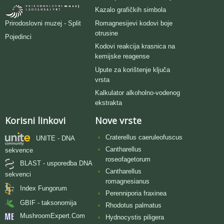
Kazalo grafičkih simbola
Romagnesijevi kodovi boje
Prirodoslovni muzej - Split
otrusine
Pojedinci
Kodovi reakcija krasnica na
kemijske reagense
Upute za korištenje ključa
vrsta
Kalkulator alkoholno-vodenog
ekstrakta
Korisni linkovi
Nove vrste
Craterellus caeruleofuscus
UNITE - DNA
Cantharellus
sekvence
roseofagetorum
BLAST - usporedba DNA
Cantharellus
sekvenci
romagnesianus
Index Fungorum
Perenniporia fraxinea
GBIF - taksonomija
Rhodotus palmatus
MushroomExpert.Com
Hydnocystis piligera