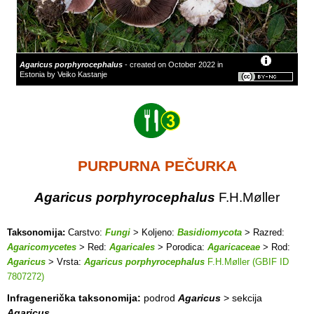
Agaricus porphyrocephalus
- created on October 2022 in
Estonia by Veiko Kastanje
PURPURNA PEČURKA
Agaricus porphyrocephalus
F.H.Møller
Taksonomija:
Carstvo:
Fungi
> Koljeno:
Basidiomycota
> Razred:
Agaricomycetes
> Red:
Agaricales
> Porodica:
Agaricaceae
> Rod:
Agaricus
> Vrsta:
Agaricus porphyrocephalus
F.H.Møller (GBIF ID
7807272)
Infragenerička taksonomija:
podrod
Agaricus
> sekcija
Agaricus