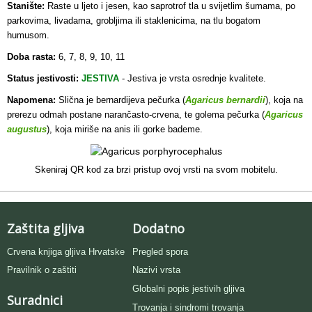
Stanište:
Raste u ljeto i jesen, kao saprotrof tla u svijetlim šumama, po
parkovima, livadama, grobljima ili staklenicima, na tlu bogatom
humusom.
Doba rasta:
6, 7, 8, 9, 10, 11
Status jestivosti:
JESTIVA
- Jestiva je vrsta osrednje kvalitete.
Napomena:
Slična je bernardijeva pečurka (
Agaricus bernardii
), koja na
prerezu odmah postane narančasto-crvena, te golema pečurka (
Agaricus
augustus
), koja miriše na anis ili gorke bademe.
Skeniraj QR kod za brzi pristup ovoj vrsti na svom mobitelu.
Zaštita gljiva
Dodatno
Crvena knjiga gljiva Hrvatske
Pregled spora
Pravilnik o zaštiti
Nazivi vrsta
Globalni popis jestivih gljiva
Suradnici
Trovanja i sindromi trovanja