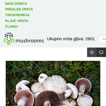
Izravno podređene niže takse:
prikaži
NASLOVNICA
PREGLED VRSTA
TAKSONOMIJA
KLJUČ VRSTA
ČLANCI
T
Ukupno vrsta gljiva: 2801
r
a
ž
i