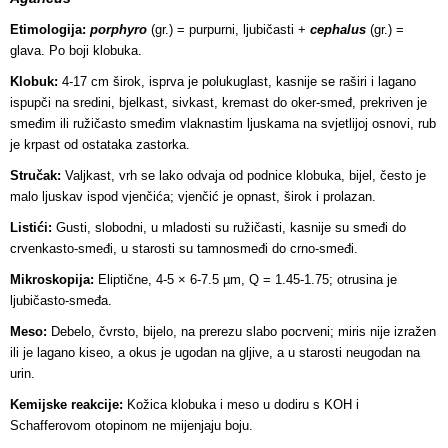
Etimologija:
porphyro
(gr.) = purpurni, ljubičasti +
cephalus
(gr.) =
glava. Po boji klobuka.
Klobuk:
4-17 cm širok, isprva je polukuglast, kasnije se raširi i lagano
ispupči na sredini, bjelkast, sivkast, kremast do oker-smeđ, prekriven je
smeđim ili ružičasto smeđim vlaknastim ljuskama na svjetlijoj osnovi, rub
je krpast od ostataka zastorka.
Stručak:
Valjkast, vrh se lako odvaja od podnice klobuka, bijel, često je
malo ljuskav ispod vjenčića; vjenčić je opnast, širok i prolazan.
Listići:
Gusti, slobodni, u mladosti su ružičasti, kasnije su smeđi do
crvenkasto-smeđi, u starosti su tamnosmeđi do crno-smeđi.
Mikroskopija:
Eliptične, 4-5 × 6-7.5 µm, Q = 1.45-1.75; otrusina je
ljubičasto-smeđa.
Meso:
Debelo, čvrsto, bijelo, na prerezu slabo pocrveni; miris nije izražen
ili je lagano kiseo, a okus je ugodan na gljive, a u starosti neugodan na
urin.
Kemijske reakcije:
Kožica klobuka i meso u dodiru s KOH i
Schafferovom otopinom ne mijenjaju boju.