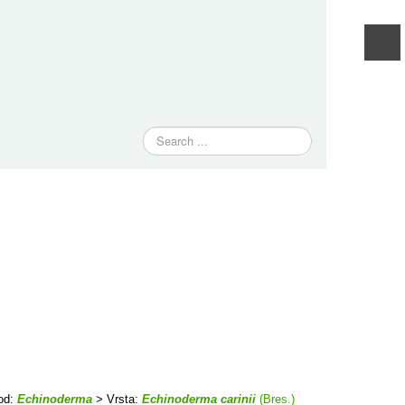
Traži
od:
Echinoderma
> Vrsta:
Echinoderma carinii
(Bres.)