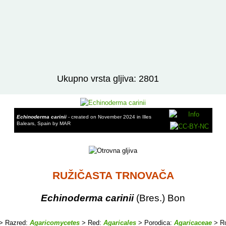
Izravno podređene niže takse:
prikaži
Ukupno vrsta gljiva: 2801
Echinoderma carinii
- created on November 2024 in Illes
Balears, Spain by MAR
RUŽIČASTA TRNOVAČA
Echinoderma carinii
(Bres.) Bon
> Razred:
Agaricomycetes
> Red:
Agaricales
> Porodica:
Agaricaceae
> R