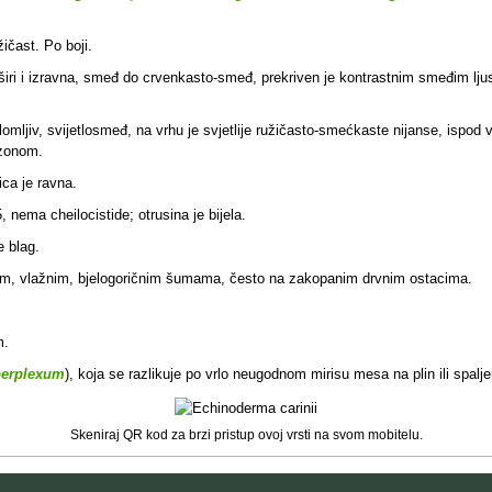
ičast. Po boji.
 raširi i izravna, smeđ do crvenkasto-smeđ, prekriven je kontrastnim smeđim 
lomljiv, svijetlosmeđ, na vrhu je svjetlije ružičasto-smećkaste nijanse, ispo
 zonom.
ica je ravna.
, nema cheilocistide; otrusina je bijela.
e blag.
jalnim, vlažnim, bjelogoričnim šumama, često na zakopanim drvnim ostacima.
m
.
perplexum
), koja se razlikuje po vrlo neugodnom mirisu mesa na plin ili spal
Skeniraj QR kod za brzi pristup ovoj vrsti na svom mobitelu.