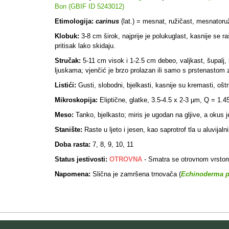
Bon (GBIF ID 5243012)
Etimologija:
carinus
(lat.) = mesnat, ružičast, mesnatoruž
Klobuk:
3-8 cm širok, najprije je polukuglast, kasnije se
pritisak lako skidaju.
Stručak:
5-11 cm visok i 1-2.5 cm debeo, valjkast, šupalj, 
ljuskama; vjenčić je brzo prolazan ili samo s prstenastom
Listići:
Gusti, slobodni, bjelkasti, kasnije su kremasti, oštr
Mikroskopija:
Eliptične, glatke, 3.5-4.5 x 2-3 µm, Q = 1.45
Meso:
Tanko, bjelkasto; miris je ugodan na gljive, a okus j
Stanište:
Raste u ljeto i jesen, kao saprotrof tla u aluvi
Doba rasta:
7, 8, 9, 10, 11
Status jestivosti:
OTROVNA
- Smatra se otrovnom vrsto
Napomena:
Slična je zamršena trnovača (
Echinoderma 