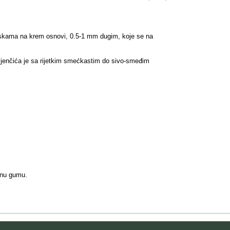
ljuskama na krem osnovi, 0.5-1 mm dugim, koje se na
d vjenčića je sa rijetkim smećkastim do sivo-smeđim
jenu gumu.