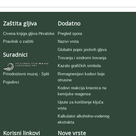
Zaštita gljiva
Dodatno
Crvena knjiga gljiva Hrvatske
Pregled spora
Pravilnik o zaštiti
Nazivi vrsta
Globalni popis jestivih gljiva
Suradnici
Trovanja i sindromi trovanja
Kazalo grafičkih simbola
Romagnesijevi kodovi boje
Prirodoslovni muzej - Split
otrusine
Pojedinci
Kodovi reakcija krasnica na
kemijske reagense
Upute za korištenje ključa
vrsta
Kalkulator alkoholno-vodenog
ekstrakta
Korisni linkovi
Nove vrste