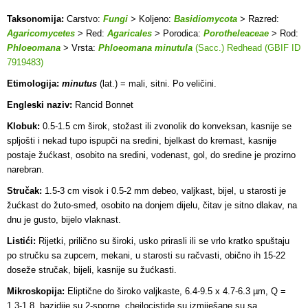
Taksonomija:
Carstvo:
Fungi
> Koljeno:
Basidiomycota
> Razred:
Agaricomycetes
> Red:
Agaricales
> Porodica:
Porotheleaceae
> Rod:
Phloeomana
> Vrsta:
Phloeomana minutula
(Sacc.) Redhead (GBIF ID
7919483)
Etimologija:
minutus
(lat.) = mali, sitni. Po veličini.
Engleski naziv:
Rancid Bonnet
Klobuk:
0.5-1.5 cm širok, stožast ili zvonolik do konveksan, kasnije se
spljošti i nekad tupo ispupči na sredini, bjelkast do kremast, kasnije
postaje žućkast, osobito na sredini, vodenast, gol, do sredine je prozirno
narebran.
Stručak:
1.5-3 cm visok i 0.5-2 mm debeo, valjkast, bijel, u starosti je
žućkast do žuto-smeđ, osobito na donjem dijelu, čitav je sitno dlakav, na
dnu je gusto, bijelo vlaknast.
Listići:
Rijetki, prilično su široki, usko prirasli ili se vrlo kratko spuštaju
po stručku sa zupcem, mekani, u starosti su račvasti, obično ih 15-22
doseže stručak, bijeli, kasnije su žućkasti.
Mikroskopija:
Eliptične do široko valjkaste, 6.4-9.5 x 4.7-6.3 µm, Q =
1.3-1.8, bazidije su 2-sporne, cheilocistide su izmiješane su sa