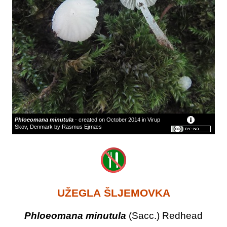
Phloeomana minutula
- created on October 2014 in Virup
Skov, Denmark by Rasmus Ejrnæs
UŽEGLA ŠLJEMOVKA
Phloeomana minutula
(Sacc.) Redhead