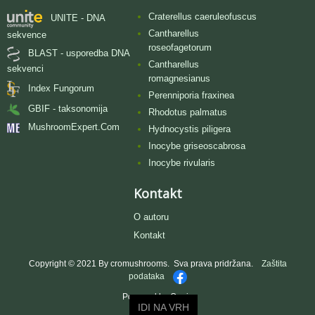
Craterellus caeruleofuscus
UNITE - DNA
Cantharellus
sekvence
roseofagetorum
BLAST - usporedba DNA
Cantharellus
sekvenci
romagnesianus
Index Fungorum
Perenniporia fraxinea
GBIF - taksonomija
Rhodotus palmatus
MushroomExpert.Com
Hydnocystis piligera
Inocybe griseoscabrosa
Inocybe rivularis
Kontakt
O autoru
Kontakt
Copyright © 2021 By cromushrooms. Sva prava pridržana.
Zaštita
podataka
Powered by Oggie
IDI NA VRH