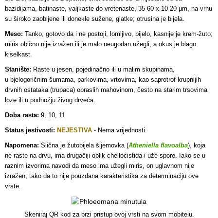
bazidijama, batinaste, valjkaste do vretenaste, 35-60 x 10-20 µm, na vrhu
su široko zaobljene ili donekle sužene, glatke; otrusina je bijela.
Meso:
Tanko, gotovo da i ne postoji, lomljivo, bijelo, kasnije je krem-žuto;
miris obično nije izražen ili je malo neugodan užegli, a okus je blago
kiselkast
.
Stanište:
Raste u jesen, pojedinačno ili u malim skupinama,
u bjelogoričnim šumama, parkovima, vrtovima, kao saprotrof krupnijih
drvnih ostataka (trupaca) obraslih mahovinom, često na starim trsovima
loze ili u podnožju živog drveća.
Doba rasta:
9, 10, 11
Status jestivosti:
NEJESTIVA
- Nema vrijednosti.
Napomena:
Slična je žutobijela šljemovka (
Atheniella flavoalba
), koja
ne raste na drvu, ima drugačiji oblik cheilocistida i uže spore. Iako se u
raznim izvorima navodi da meso ima užegli miris, on uglavnom nije
izražen, tako da to nije pouzdana karakteristika za determinaciju ove
vrste.
Skeniraj QR kod za brzi pristup ovoj vrsti na svom mobitelu.