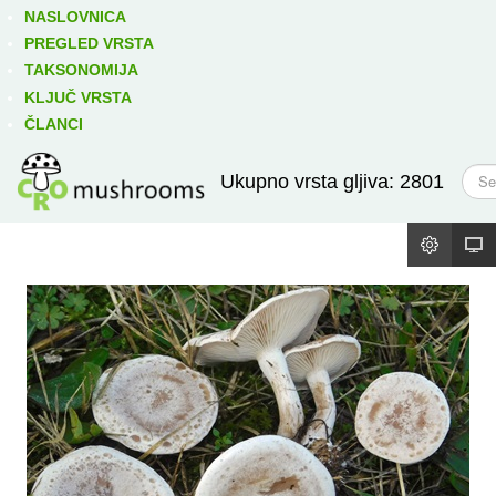
Izravno podređene niže takse:
prikaži
NASLOVNICA
PREGLED VRSTA
TAKSONOMIJA
KLJUČ VRSTA
ČLANCI
T
Ukupno vrsta gljiva: 2801
r
a
ž
i