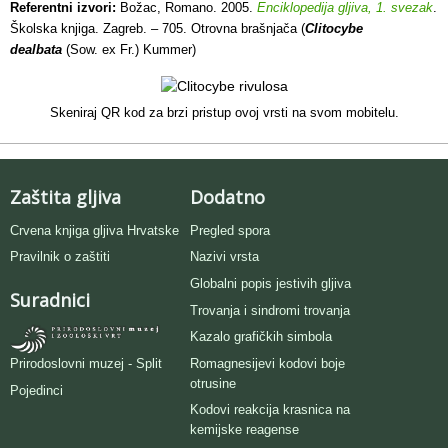
Referentni izvori:
Božac, Romano. 2005.
Enciklopedija gljiva, 1. svezak
.
Školska knjiga. Zagreb. – 705. Otrovna brašnjača (
Clitocybe
dealbata
(Sow. ex Fr.) Kummer)
Skeniraj QR kod za brzi pristup ovoj vrsti na svom mobitelu.
Zaštita gljiva
Dodatno
Crvena knjiga gljiva Hrvatske
Pregled spora
Pravilnik o zaštiti
Nazivi vrsta
Globalni popis jestivih gljiva
Suradnici
Trovanja i sindromi trovanja
Kazalo grafičkih simbola
Romagnesijevi kodovi boje
Prirodoslovni muzej - Split
otrusine
Pojedinci
Kodovi reakcija krasnica na
kemijske reagense