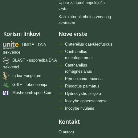
Upute za korištenje ključa
vrsta
Kalkulator alkoholno-vodenog
ekstrakta
Korisni linkovi
Nove vrste
Craterellus caeruleofuscus
UNITE - DNA
Cantharellus
sekvence
roseofagetorum
BLAST - usporedba DNA
Cantharellus
sekvenci
romagnesianus
Index Fungorum
Perenniporia fraxinea
GBIF - taksonomija
Rhodotus palmatus
MushroomExpert.Com
Hydnocystis piligera
Inocybe griseoscabrosa
Inocybe rivularis
Kontakt
O autoru