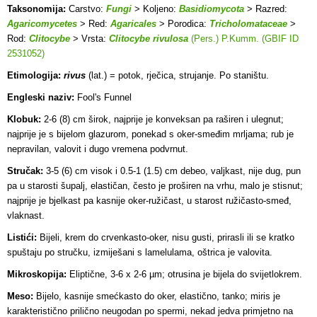
Taksonomija:
Carstvo:
Fungi
> Koljeno:
Basidiomycota
> Razred:
Agaricomycetes
> Red:
Agaricales
> Porodica:
Tricholomataceae
>
Rod:
Clitocybe
> Vrsta:
Clitocybe rivulosa
(Pers.) P.Kumm. (GBIF ID
2531052)
Etimologija:
rivus
(lat.) = potok, rječica, strujanje. Po staništu.
Engleski naziv:
Fool's Funnel
Klobuk:
2-6 (8) cm širok, najprije je konveksan pa raširen i ulegnut;
najprije je s bijelom glazurom, ponekad s oker-smeđim mrljama; rub je
nepravilan, valovit i dugo vremena podvrnut.
Stručak:
3-5 (6) cm visok i 0.5-1 (1.5) cm debeo, valjkast, nije dug, pun
pa u starosti šupalj, elastičan, često je proširen na vrhu, malo je stisnut;
najprije je bjelkast pa kasnije oker-ružičast, u starost ružičasto-smeđ,
vlaknast.
Listići:
Bijeli, krem do crvenkasto-oker, nisu gusti, prirasli ili se kratko
spuštaju po stručku, izmiješani s lamelulama, oštrica je valovita.
Mikroskopija:
Eliptične, 3-6 x 2-6 µm; otrusina je bijela do svijetlokrem.
Meso:
Bijelo, kasnije smećkasto do oker, elastično, tanko; miris je
karakteristično prilično neugodan po spermi, nekad jedva primjetno na