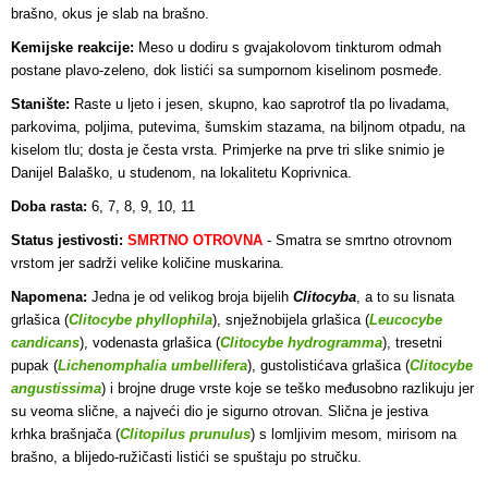
brašno, okus je slab na brašno.
Kemijske reakcije:
Meso u dodiru s gvajakolovom tinkturom odmah
postane plavo-zeleno, dok listići sa sumpornom kiselinom posmeđe.
Stanište:
Raste u ljeto i jesen, skupno, kao saprotrof tla po livadama,
parkovima, poljima, putevima, šumskim stazama, na biljnom otpadu, na
kiselom tlu; dosta je česta vrsta. Primjerke na prve tri slike snimio je
Danijel Balaško, u studenom, na lokalitetu Koprivnica.
Doba rasta:
6, 7, 8, 9, 10, 11
Status jestivosti:
SMRTNO OTROVNA
-
Smatra se smrtno otrovnom
vrstom jer sadrži velike količine muskarina.
Napomena:
Jedna je od velikog broja bijelih
Clitocyba
, a to su lisnata
grlašica (
Clitocybe phyllophila
), snježnobijela grlašica (
Leucocybe
candicans
), vodenasta grlašica (
Clitocybe hydrogramma
), tresetni
pupak (
Lichenomphalia umbellifera
), gustolistićava grlašica (
Clitocybe
angustissima
) i brojne druge vrste koje se teško međusobno razlikuju jer
su veoma slične, a najveći dio je sigurno otrovan. Slična je jestiva
krhka brašnjača (
Clitopilus prunulus
) s lomljivim mesom, mirisom na
brašno, a blijedo-ružičasti listići se spuštaju po stručku.